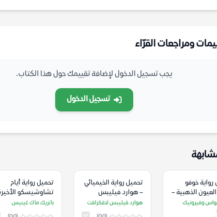
يمات ومراجعات القرّاء
يجب تسجيل الدخول لإضافة تقييمك حول هذا الكتاب.
تسجيل الدخول
شابهة
رواية خوفو
تحميل رواية الخيميائي
تحميل رواية أيام
لعيون الذهبية –
– هوارد فيليبس
تشاوشيسكو الأخيرة
حواس وفيرونيك
لافكرافت
باتريك ماك غينيس
واس وفيرونيك
هوارد فيليبس لافكرافت
باتريك ماك غينيس
ي
(0.0)
(0.0)