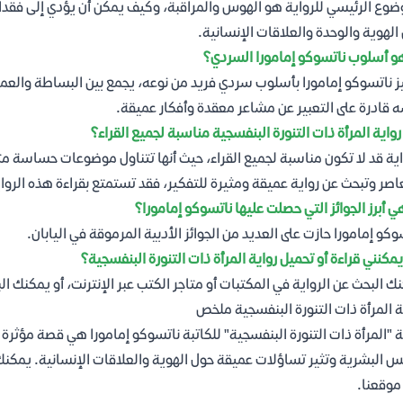
ضوع الرئيسي للرواية هو الهوس والمراقبة، وكيف يمكن أن يؤدي إلى فقدا
الهوية والوحدة والعلاقات الإنسانية.
و أسلوب ناتسوكو إمامورا السردي؟
ز ناتسوكو إمامورا بأسلوب سردي فريد من نوعه، يجمع بين البساطة والعم
 قادرة على التعبير عن مشاعر معقدة وأفكار عميقة.
واية المرأة ذات التنورة البنفسجية مناسبة لجميع القراء؟
اية قد لا تكون مناسبة لجميع القراء، حيث أنها تتناول موضوعات حساسة مثل
اصر وتبحث عن رواية عميقة ومثيرة للتفكير، فقد تستمتع بقراءة هذه الرواي
ي أبرز الجوائز التي حصلت عليها ناتسوكو إمامورا؟
وكو إمامورا حازت على العديد من الجوائز الأدبية المرموقة في اليابان.
يمكنني قراءة أو تحميل رواية المرأة ذات التنورة البنفسجية؟
ك البحث عن الرواية في المكتبات أو متاجر الكتب عبر الإنترنت، أو يمكنك ال
ة المرأة ذات التنورة البنفسجية ملخص
ة "المرأة ذات التنورة البنفسجية" للكاتبة ناتسوكو إمامورا هي قصة مؤثر
موقعنا.