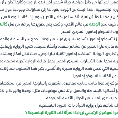
عنى لحياتها من خلال مراقبة حياة شخص آخر. تبدو الراوية وكأنها تحاول أن
ورة البنفسجية. هذا البحث عن الهوية يقودها إلى تساؤلات وجودية حول معنى
كان بإمكاننا حقًا أن نعرف أنفسنا من خلال الآخرين، وما إذا كانت الوحدة هي
 كيف تبدو
الوحدة
في عالم الأدب، وكيف يتم تصويرها ببراعة من قبل
كاتبة
ب ناتسوكو إمامورا السردي المميز
ز ناتسوكو إمامورا بأسلوب سردي فريد من نوعه، يجمع بين البساطة والعم
 قادرة على التعبير عن مشاعر معقدة وأفكار عميقة. تتميز الرواية بإيقاعه
 تطرحها الرواية. تستخدم إمامورا تقنية تيار الوعي، حيث تنقل أفكار ومشا
ربة معها. هذا الأسلوب السردي المميز يجعل قراءة الرواية تجربة ممتعة ومث
يسية التي تجعل هذه الرواية مميزة ولا تُنسى. يثير هذا الأسلوب تساؤلات
 عن الكاتب ناتسوكو إمامورا
وكو إمامورا كاتبة يابانية معاصرة، اشتهرت بأسلوبها المميز في استكشاف
ز أعمالها بالبساطة والعمق، وتناقش موضوعات مثل الوحدة والهوية والاغتراب
حازت على العديد من الجوائز الأدبية المرموقة.
ة شائعة حول رواية المرأة ذات التنورة البنفسجية
و الموضوع الرئيسي لرواية المرأة ذات التنورة البنفسجية؟