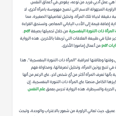
امورا هي عمل أدبي فريد من نوعه، يغوص في أعماق النفس
اوية المجهولة الاسم التي تصبح مهووسة بامرأة أخرى، لا
 دقيقة لحياة تلك المرأة، وتحليل تفاصيلها الصغيرة، مما
ية إضافة قيمة إلى الأدب الياباني المعاصر، وتستحق القراءة
 المرأة ذات التنورة البنفسجية
من خلال تحميلها بصيغة
pdf
.
ر مليًا في طبيعة العلاقات التي تربطنا بالآخرين. هذه الرواية
ات pdf
من أعمال إمامورا الأخرى.
تها وطاقتها لمراقبة "المرأة ذات التنورة البنفسجية". هذا
 في تتبع روتين المرأة، وتحليل تصرفاتها، ومحاولة فهم
ة بأنها تعرف المرأة أكثر من أي شخص آخر، على الرغم من أنها
يزها الكامل منصبًا على المرأة ذات التنورة البنفسجية. إن
ن الحرية والسيطرة، هذه الرواية تدرس بعمق
علم النفس
ميق، حيث تعاني الراوية من شعور بالاغتراب والوحدة، وتبحث