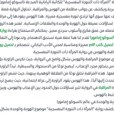
ة "المرأة ذات التنورة البنفسجية" للكاتبة اليابانية المبدعة ناتسوكو إم
رية ويكشف عن جوانب مظلمة من الهوس والمراقبة. تتناول الرواية قصة الر
 عنها سوى أنها ترتدي تنورة بنفسجية مميزة. هذا الهوس يقودها إلى مراقبة
 تساؤلات عميقة حول الهوية والوحدة والعلاقات الإنسانية. تعتبر هذه الروا
تحمله من عمق فكري وأسلوب سردي مميز. يمكنكم الاستمتاع بقراءة
رواية
اتسوكو إمامورا
تقدم لنا هنا تحفة فنية تستحق الاهتمام، وتدعونا إلى التفكي
تحميل كتب pdf
مميزة ومناسبة لمحبي الأدب الياباني. ننصحكم بـ
تحميل رواي
اقبة والهوس في رواية المرأة ذات التنورة البنفسجية
ى موضوع المراقبة والهوس بشكل واضح في الرواية، حيث تكرس الراوية جل وق
س يتجاوز مجرد الإعجاب، ليصبح نوعًا من الاستحواذ والسيطرة. تبدأ الراوية
عها. هذه المراقبة تخلق نوعًا من العلاقة الوهمية بينهما، حيث تشعر الراوي
تحدث إليها أبدًا. هذا الهوس يقود الراوية إلى عزلة اجتماعية، حيث يصبح ترك
ة
المراقبة
في الرواية تثير تساؤلات حول الحدود بين الإعجاب والهوس، وبي
تبط بالهوس.
ية والوحدة في عالم ناتسوكو إمامورا
شف رواية "المرأة ذات التنورة البنفسجية" موضوع الهوية والوحدة بشكل ع