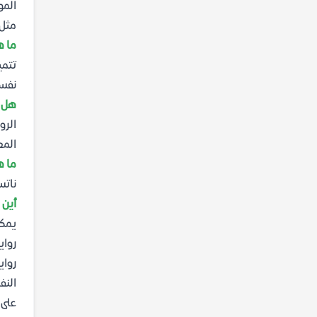
المو
مثل 
ما ه
تتمي
نفسه
هل ر
الرو
المع
ما ه
ناتس
أين 
يمكن
رواي
رواي
على 