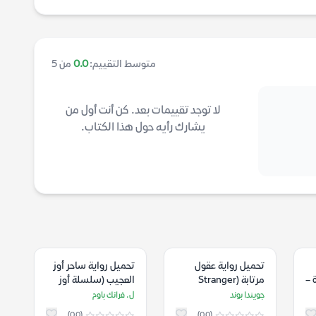
متوسط التقييم:
0.0
من 5
لا توجد تقييمات بعد. كن أنت أول من
يشارك رأيه حول هذا الكتاب.
تحميل رواية عقول
تحميل رواية ساحر أوز
 –
مرتابة (Stranger
العجيب (سلسلة أوز
Things) – جويندا بوند
الجزء 1) – ل. فرانك باوم
جويندا بوند
ل. فرانك باوم
(0.0)
(0.0)