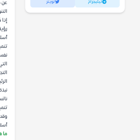
تيليجرام
تويتر
عن م
التن
إذا 
رؤية
أسلو
تتمي
نفسه
التي
التج
الرئ
نبذة
ناتس
تتمي
وقد 
أسئل
ما ه