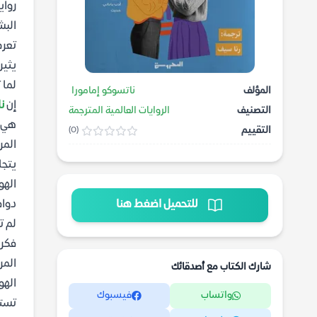
رواي
البش
تعرف
يثير
لما 
المؤلف
ناتسوكو إمامورا
إن
ن
التصنيف
الروايات العالمية المترجمة
هي
التقييم
(0)
المر
يتجل
الهو
للتحميل اضغط هنا
دواف
لم ت
فكر
المر
شارك الكتاب مع أصدقائك
الهو
واتساب
فيسبوك
تستك