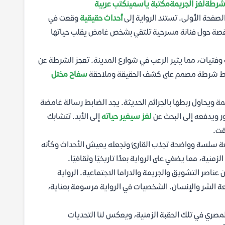
شرطة
لغز الجريمة
مكتبة ياسمين
كتب عربية
فحة الأولى. تستند الرواية إلى
أحداث حقيقية
وقعت في
ر القصة حول فنانة مسرحية تلتقي بشخص غامض يقلب حياتها
فتيات، مما يثير الرعب في شوارع المدينة. تعجز الشرطة عن
بط شرطة مصمم على كشف الحقيقة وملاحقة
سفاح مختل
مة ويحاول ربطها بالجرائم الحديثة. يجد الضابط رسالة غامضة
ور ويدفعه إلى البحث عن
لغز سيغير حياته
إلى الأبد. تتشابك
قت.
لغة سلسة وواضحة تجذب القارئ وتجعله يعيش الأحداث وكأنه
منية، مما يضفي على الرواية بعدًا تاريخيًا وثقافيًا.
عناصر التشويق والجريمة والدراما الاجتماعية. الرواية
ة الشر والإنسان. الشخصيات في الرواية مرسومة بعناية،
مصري في تلك الحقبة الزمنية، ويعكس لنا التحديات