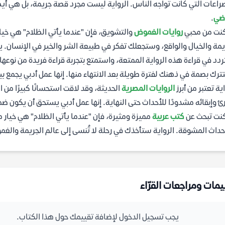
راعات التي كانت تواجه الناس. الرواية ليست مجرد قصة جريمة، بل هي أيض
اضي
.
كنت من محبي
روايات الغموض
والتشويق، فإن "عندما يأتي الظلام" هي خيار
يمة والخيال والواقع، وستجعلك تفكر في طبيعة الشر والخير في الإنسان.
تردد في قراءة هذه الرواية الممتعة، واستمتع بتجربة قراءة فريدة من نوعها
رك بصمة في ذهنك لفترة طويلة بعد الانتهاء منها. إنها عمل أدبي يجمع بين 
اية تعتبر من أبرز
الروايات المصرية
الحديثة، وقد لاقت استحسانًا كبيرًا من ال
رئ وإبقائه مشدودًا للأحداث حتى النهاية. إنها عمل أدبي يستحق أن يكون ض
كنت تبحث عن
كتب عربية
مميزة ومثيرة، فإن "عندما يأتي الظلام" هي خيار 
حداث المشوقة. الرواية ستأخذك في رحلة لا تُنسى إلى عالم الجريمة والغ
يمات ومراجعات القرّاء
يجب تسجيل الدخول لإضافة تقييمك حول هذا الكتاب.