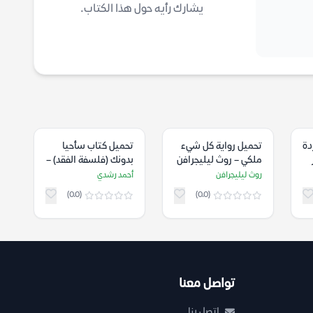
يشارك رأيه حول هذا الكتاب.
دة
تحميل رواية كل شيء
تحميل كتاب سأحيا
ملكي – روث ليليجرافن
بدونك (فلسفة الفقد) –
أحمد رشدي
روث ليليجرافن
أحمد رشدي
(0.0)
(0.0)
تواصل معنا
اتصل بنا