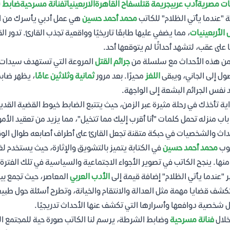
ات مصرية
أدب عربي
جريمة قتل
سفاح القاهرة
الاربعينيات
فنانة مسرحية
ضابط 
ة "عندما يأتي الظلام" للكاتب
محمد أحمد حسين
هي عمل أدبي يأسرك من الص
ل الأربعينيات
، مما يضفي عليها طابعًا تاريخيًا وواقعية تجذب القارئ. تدو
ا على عقب، لتشهد أحداثًا لم يتوقعها أحد.
من هذه الأحداث مع سلسلة من
جرائم القتل
المروعة التي تستهدف سيدات و
ول إلى الجاني، ويبقى
اللغز
محيرًا. بعد مرور
ثمانية وثلاثين عامًا
، يظهر ضا
 نفس الجرائم البشعة إلى الواجهة.
اية تأخذك في رحلة مثيرة عبر الزمن، حيث يتتبع الضابط خيوط القضية القدي
باب منزله تحمل كلمات "أنا أقرب إليك مما تتخيل"، مما يزيد من تعقيد الأم
داث والشخصيات في حبكة متقنة تجعل القارئ على أطراف أصابعه طوال الو
وب
محمد أحمد حسين
في الكتابة يتميز بالتشويق والإثارة، حيث يستخدم 
منها. ينجح الكاتب في تصوير الأجواء الاجتماعية والسياسية في تلك الفترة الز
ر "عندما يأتي الظلام" إضافة قيمة إلى
الأدب العربي
المعاصر، حيث تجمع بين 
شف قضايا مهمة مثل العدالة والانتقام والخيانة، وتطرح أسئلة حول طبيع
 شخصية دوافعها وأسرارها التي تكشف عنها الأحداث تدريجيًا.
خلال
فنانة مسرحية
وضابط الشرطة، يرسم لنا الكاتب صورة حية للمجتمع ال