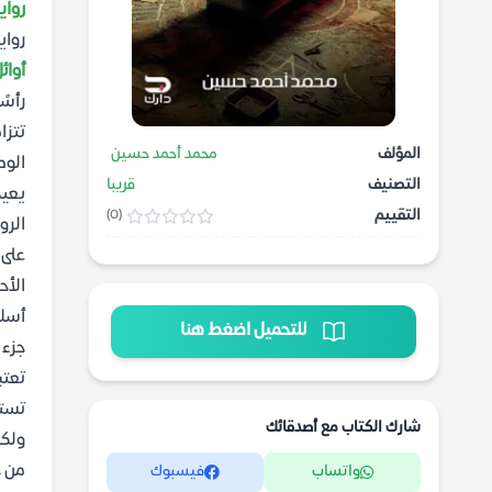
رواي
رواي
أوائ
رأسً
تتزا
المؤلف
محمد أحمد حسين
الوص
التصنيف
قريبا
يعيد
التقييم
(0)
الرو
على 
الأح
أسل
للتحميل اضغط هنا
جزء 
تعتب
تستك
شارك الكتاب مع أصدقائك
ولكل
من 
واتساب
فيسبوك