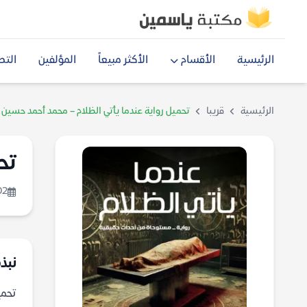
الرئيسية
الأقسام
الأكثر مبيعاً
المؤلفين
التص
الرئيسية
قريبا
تحميل رواية عندما يأتي الظلام – محمد أحمد حسين
تح
02
نبذة
تحميل رو