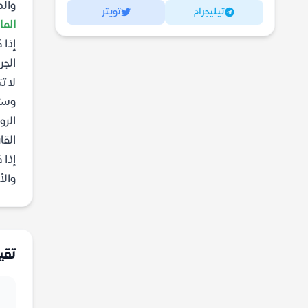
والص
تيليجرام
تويتر
الم
إذا 
الجر
لا ت
وستت
الرو
القا
إذا 
والأ
تقي