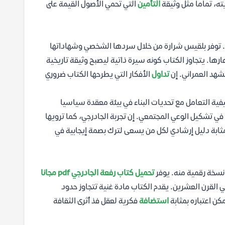
ه، تماما مثل وثيقة
التأمين
التي تحمي الأصول القيمة على
راق. توفر بلقيس شرارة من خلال سردها الشخصي وشهاداتها
ارها. يتجاوز الكتاب كونه سيرة ذاتية ليصبح وثيقة تاريخية
شهد العمراني. إن
تداول
الأفكار التي يطرحها الكتاب ضروري
ية التعامل مع تحديات البناء في بيئة معقدة سياسيا
ي تشكيل الوعي المجتمعي. إن تجربة الجادرجي، كما ترويها
بمثابة دليل إرشادي لكل من يسعى لترك بصمة إيجابية في
نسخة رقمية منه. يوفر
تحميل كتاب رفعة الجادرجي pdf مجانا
 القرن العشرين. يقدم الكتاب مادة غنية تتجاوز حدود
ن اعتباره بمثابة
استضافة
فكرية لعقل فذ أثرى الثقافة