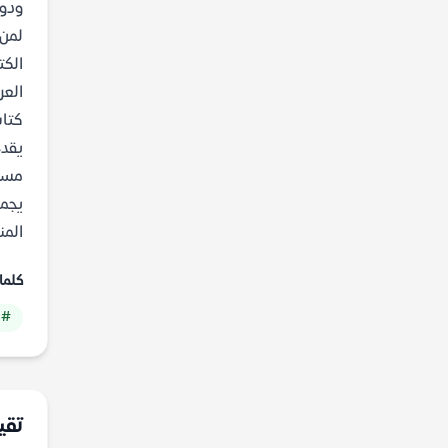
ودوا
لمن 
الكت
العر
كتاب
يقدم
مسير
يجمع
المنطق
كلما
# 
تقي