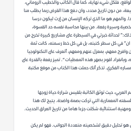
لواقع، فلكل شيء نهاية، كما قال الكاتب والخطيب الروماني،
عة، من دون تاريخ محدد، وان دفع هذا القرض ربما يطلب منا
دا. والمهم هو ما الذي تركه الإنسان من إرث ليكون درسا
ن شخصية وسيرة رفعة. من بينها محاسبة نفسه حد القسوة،
لك:” لحداثة خبرتي في السيطرة على مشاريع كبيرة تخرج من
رف ان” في كل سطر كتبته، بل في كل خط رسمته، كانت ثمة
 وافرح معهم، بمعزل عنهم ومعهم، أتعرف على التكنولوجيا
 وبانفراد اقوم بصهر هذه المعطيات “. تميز رفعة بالقدرة على
ومساره الفكري. تذكر أنك حملت هذا الكتاب من موقع مكتبة
م العربي، حيث توثق الكاتبة بلقيس شرارة حياة زوجها
فته المعمارية التي تركت بصمة واضحة. يتيح لك هذا
مهنية استثنائية شكلت جزءا هاما من تاريخ العراق الحديث.
بل هو تحليل دقيق لشخصيته متعددة الجوانب. فهو لم يكن