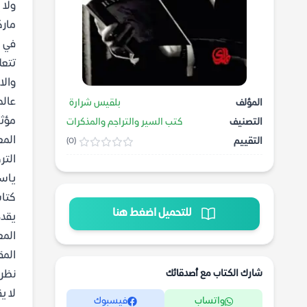
ولا 
مارك
في ا
تتعل
والا
عالم
المؤلف
بلقيس شرارة
مؤثر
التصنيف
كتب السير والتراجم والمذكرات
المع
التقييم
(0)
التر
ياس
كتاب رفعة
للتحميل اضغط هنا
يقدم
المع
المق
شارك الكتاب مع أصدقائك
نظرة
لا ي
واتساب
فيسبوك