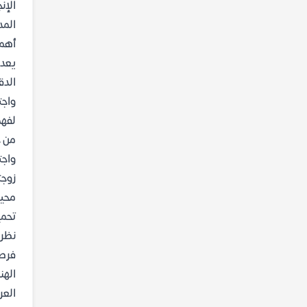
الإن
المد
أهمي
يعد 
الدق
واجت
لفهم
من خ
واجت
زوجت
محيط
تحميل 
نظرا
فرصة
الهن
العر