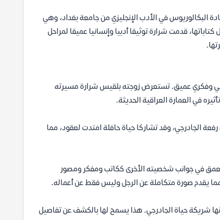
عراقية ولدت في النجف عام 1933. حصلت على شهادة البكالوريوس في الأدب الإنجليزي من جامعة بغداد، وهي
كتاباتها، قدمت شرارة توثيقا أدبيا وإنسانيا عميقا لمراحل
تها.
ساني وفكري عميق. تستعرض زوجته بلقيس شرارة مسيرته
ره في العمارة العراقية الحديثة.
رفعة الجادرجي، وقد تشاركا حياة حافلة امتدت لعقود، مما
 يتعمق في جوانب شخصيته الأخرى ككاتب ومفكر ومصور
 مما يقدم صورة متكاملة عن الرجل وليس فقط عن أعماله.
نها شريكة حياة الجادرجي. هذا يسمح لها بالكشف عن تفاصيل