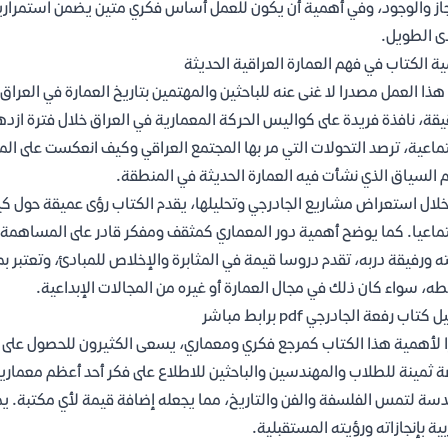
جاز والوجود، وفي أهمية أن يكون للعمل أساس فكري متين يضمن استمراريت
ى الطويل.
ة الكتاب في فهم العمارة العراقية الحديثة
هذا العمل مصدرا لا غنى عنه للباحثين والمهتمين بتاريخ العمارة في الع
يقة، نافذة فريدة على كواليس الحركة المعمارية في العراق خلال فترة ازده
ماعية، ترصد التحولات التي مر بها المجتمع العراقي وكيف انعكست على الم
 السياق الذي نشأت فيه العمارة الحديثة في المنطقة.
لال استعراض مشاريع الجادرجي وتحليلها، يقدم الكتاب رؤى عميقة حول كيف
ماعيا. كما يوضح أهمية دور المعماري كمثقف ومفكر قادر على المساهمة ف
ه ورفيقة دربه، تقدم دروسا قيمة في المثابرة والإخلاص للمبادئ، وتعتبر 
ه، سواء كان ذلك في مجال العمارة أو غيره من المجالات الإبداعية.
كتاب رفعة الجادرجي pdf برابط مباشر
 لأهمية هذا الكتاب كمرجع فكري ومعماري، يسعى الكثيرون للحصول على 
 ثمينة للطلاب والمهندسين والباحثين للاطلاع على فكر أحد أعظم معماريي
دسة لتمس الفلسفة والفن والتاريخ، مما يجعله إضافة قيمة لأي مكتبة. يمك
بية بإنجازاته ورؤيته المستقبلية.