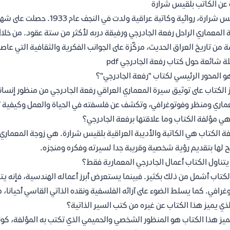
 عن الكاتب بلقيس شرارة
بلقيس شرارة، روائية وكاتبة 
 المعماري الراحل رفعة الجادرجي ورفيقة دربه لأكثر من ستة عقود. من خلال 
 من تاريخ العراق الحديث، مركّزة على الجوانب الفكرية والثقافية التي عاصر
ة شائعة حول كتاب رفعة الجادرجي pdf
و المحور الرئيسي لكتاب "رفعة الجادرجي"؟
 الكتاب على توثيق سيرة المعماري العراقي رفعة الجادرجي من منظور إن
اري ومنظر وفوتوغرافي، وتكشف عن فلسفته في الحياة والعمل وكيفية تأثي
ي مؤلفة الكتاب وما علاقتها برفعة الجادرجي؟
ة الكتاب هي الكاتبة والأديبة العراقية بلقيس شرارة. هي زوجة المعماري 
لها بتقديم رؤية شخصية وقريبة جدا لسيرته وفكره ومنجزه.
تناول الكتاب أعمال الجادرجي المعمارية فقط؟
الكتاب أشمل من ذلك بكثير. فبينما يستعرض أبرز أعماله الهندسية، فإنه
غرافي. كما يسلط الضوء على آرائه الفلسفية ونقده الذاتي القاسي أحيانا،
لذي يميز هذا الكتاب عن غيره من كتب السير الذاتية؟
ميز هذا الكتاب هو المنظور الشخصي والحميمي الذي تكتب به المؤلفة، كو