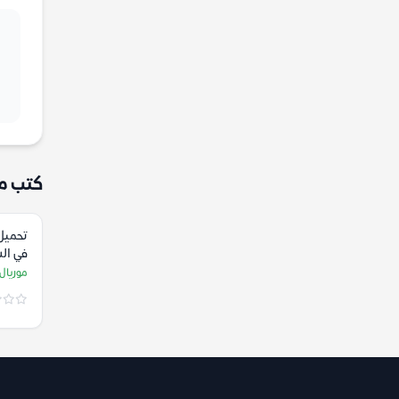
كتب م
تحميل
في ال
ميراك
موريال 