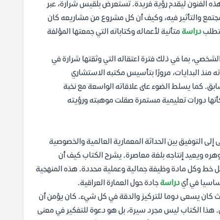
هذه الفنون ليقدم رؤية فريدة. تستعرض بلقيس شرارة، عبر
لمجتمع والتأثير فيه، وكيف أن كل مشروع من مشاريعه كان
يتطلب
دراسة
متأنية لأعماله وكتاباته التي جمعتها المؤلفة
لشخصي، بما في ذلك فترة اعتقاله التي وثقتها شرارة في
ته منذ البدايات، مرورًا بتأسيس مكتبه الاستشاري
بق. كما يسلط الضوء على علاقاته الواسعة مع نخبة
كأنها دورات تعليمية مستمرة صقلت موهبته ورؤيته
 إلى التوفيق بين الحداثة المعمارية العالمية والخصوصية
وهره ويعيد إنتاجه بلغة معاصرة. يشرح الكتاب كيف أن
ل خط وكل مادة وظيفة جمالية وعملية محددة. هذه المنهجية
أساسيا في أي
دراسة
جادة حول العمارة العراقية.
يث كان يسعى دوما للتركيز والدقة في كل شيء. كان يؤمن أن
عي. هذا الكتاب ليس مجرد سيرة، بل هو دعوة للتفكير في معنى