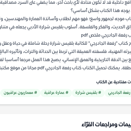
فع داخلية قد لا تكون متاحة لأي باحث آخر، مما يضفي على السرد مصداقية و
يوجه هذا الكتاب بشكل أساسي؟
اب موجه لجمهور واسع؛ فهو مهم لطلاب وأساتذة العمارة والمهندسين، ولكنه
اق الحديث، والفكر والفلسفة. أسلوب بلقيس شرارة الأدبي يجعله في مت
 رفعة الجادرجي ملخص pdf
 كتاب "رفعة الجادرجي" للكاتبة بلقيس شرارة رحلة شاملة في حياة وعقل وا
ته المهنية، فلسفته العميقة التي تربط بين الحداثة والتراث، وتأثيره البا
 بين الدقة التاريخية والعمق الإنساني، يصبح هذا العمل مرجعا أساسيا ل
ة. يمكنك تحميل الكتاب كتاب رفعة الجادرجي pdf مجانا من موقع مكتبة ياسمين.
ت مفتاحية عن الكتاب
رفعة الجادرجي
# بلقيس شرارة
# عمارة عراقية
# معماريون عراقيون
يمات ومراجعات القرّاء