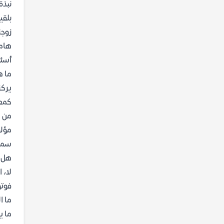
نبذة
زوجة
هامة
أسئل
ما ه
يركز
كمعم
من ه
مؤلف
سمح 
هل ي
لا، 
فوتو
ما ا
ما ي