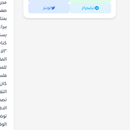
مجرد
تيليجرام
تويتر
صفحا
بمثا
ببرا
يستع
كتاب
"الا
المف
للمس
فلسف
كان 
الثق
تصمي
الدق
توضح
الوق