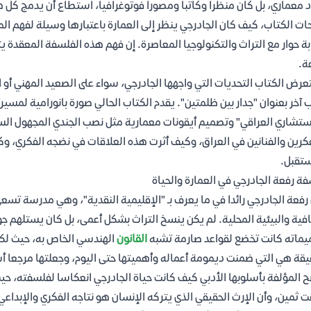
 معماري، بل كان منظرا وكاتبا ومصورا فوتوغرافيا، استطاع أن يدمج كل 
ت الكتاب، كيف كان الجادرجي ينظر إلى العمارة باعتبارها وسيلة لفهم ا
بة حوار مع التراث والتكنولوجيا المعاصرة. إن فهم هذه الفلسفة المعقدة 
عة.
رض الكتاب التحديات التي واجهها الجادرجي، سواء على الصعيد المهني أو ا
 آخر بعنوان "جدار بين ظلمتين". يقدم الكتاب الحالي صورة بانورامية لمسير
ستشاري العراقي" وتصميم أيقونات معمارية مثل نصب الجندي المجهول السا
كرين والفنانين في العراق، وكيف أثرت هذه العلاقات في نضجه الفكري، و
تقبل.
ة رفعة الجادرجي في العمارة والحياة
رفعة الجادرجي رائدا في ما يعرف بـ "الإقليمية النقدية"، وهي مدرسة تسعى
افية والبيئية المحلية. لم يكن ينسخ التراث بشكل أعمى، بل كان يستلهم ج
ماته كانت تخضع لقواعد صارمة تشبه
القانون
الهندسي الخاص به، حيث لك
يقة هي التي ضمنت ديمومة أعماله وأهميتها حتى اليوم، وجعلتها مرجعا 
 المؤلفة بأسلوبها الأدبي كيف كانت حياة الجادرجي انعكاسا لفلسفته، ح
ت ثمين، وأن الإرث الحقيقي الذي يتركه الإنسان هو نتاجه الفكري والإبدا