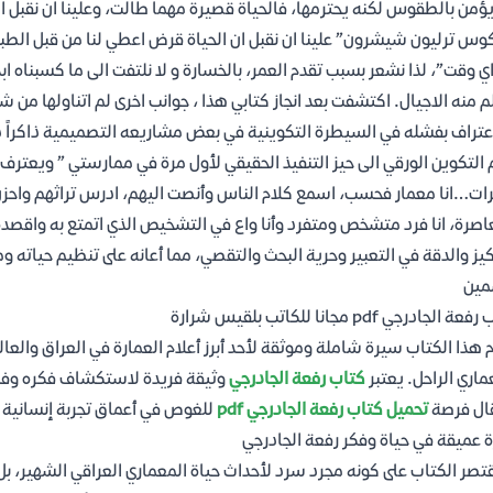
يؤمن بالطقوس لكنه يحترمها، فالحياة قصيرة مهما طالت، وعلينا ان نقبل ا
وس ترليون شيشرون” علينا ان نقبل ان الحياة قرض اعطي لنا من قبل الطبي
ي وقت”، لذا نشعر بسبب تقدم العمر، بالخسارة و لا نلتفت الى ما كسبناه اب
م منه الاجيال. اكتشفت بعد انجاز كتابي هذا ، جوانب اخرى لم اتناولها م
عتراف بفشله في السيطرة التكوينية في بعض مشاريعه التصميمية ذاكراً ذ
 التكوين الورقي الى حيز التنفيذ الحقيقي لأول مرة في ممارستي ” ويعت
ات…انا معمار فحسب، اسمع كلام الناس وأنصت اليهم، ادرس تراثهم واحزن
اصرة، انا فرد متشخص ومتفرد وأنا واع في التشخيص الذي اتمتع به واقصده،
كيز والدقة في التعبير وحرية البحث والتقصي، مما أعانه على تنظيم حياته 
مين
 الجادرجي pdf مجانا للكاتب بلقيس شرارة
 هذا الكتاب سيرة شاملة وموثقة لأحد أبرز أعلام العمارة في العراق والعال
ماري الراحل. يعتبر
كتاب رفعة الجادرجي
وثيقة فريدة لاستكشاف فكره وفلس
ال فرصة
تحميل كتاب رفعة الجادرجي pdf
للغوص في أعماق تجربة إنسانية و
 عميقة في حياة وفكر رفعة الجادرجي
قتصر الكتاب على كونه مجرد سرد لأحداث حياة المعماري العراقي الشهير، 