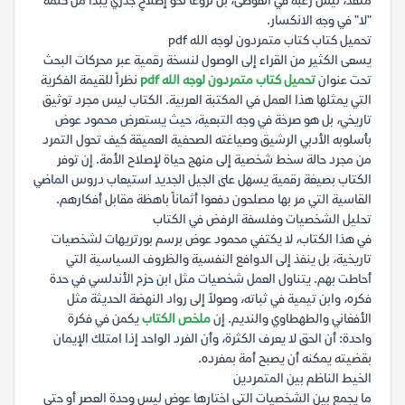
متقد، ليس رغبة في الفوضى، بل نُزوعاً نحو إصلاحٍ جذري يبدأ من كلمة
"لا" في وجه الانكسار.
تحميل كتاب كتاب متمردون لوجه الله pdf
يسعى الكثير من القراء إلى الوصول لنسخة رقمية عبر محركات البحث
تحت عنوان
تحميل كتاب متمردون لوجه الله pdf
نظراً للقيمة الفكرية
التي يمثلها هذا العمل في المكتبة العربية. الكتاب ليس مجرد توثيق
تاريخي، بل هو صرخة في وجه التبعية، حيث يستعرض محمود عوض
بأسلوبه الأدبي الرشيق وصياغته الصحفية العميقة كيف تحول التمرد
من مجرد حالة سخط شخصية إلى منهج حياة لإصلاح الأمة. إن توفر
الكتاب بصيغة رقمية يسهل على الجيل الجديد استيعاب دروس الماضي
القاسية التي مر بها مصلحون دفعوا أثماناً باهظة مقابل أفكارهم.
تحليل الشخصيات وفلسفة الرفض في الكتاب
في هذا الكتاب، لا يكتفي محمود عوض برسم بورتريهات لشخصيات
تاريخية، بل ينفذ إلى الدوافع النفسية والظروف السياسية التي
أحاطت بهم. يتناول العمل شخصيات مثل ابن حزم الأندلسي في حدة
فكره، وابن تيمية في ثباته، وصولاً إلى رواد النهضة الحديثة مثل
الأفغاني والطهطاوي والنديم. إن
ملخص الكتاب
يكمن في فكرة
واحدة: أن الحق لا يعرف الكثرة، وأن الفرد الواحد إذا امتلك الإيمان
بقضيته يمكنه أن يصبح أمة بمفرده.
الخيط الناظم بين المتمردين
ما يجمع بين الشخصيات التي اختارها عوض ليس وحدة العصر أو حتى