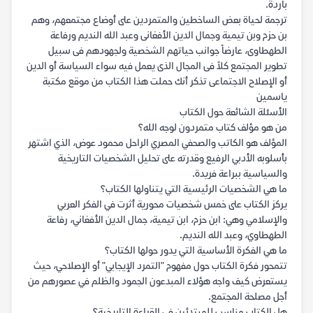
باردة.
ترجمة لحياة بعض الساخطين والمتمردين على أوضاع مجتمعهم، وهم
بن حزم وبن تيمية وجمال الدين الأفغانى وعبد الله النديم ورفاعة
الطهطاوى، عارضاً جوانب حياتهم الشخصية ولجهودهم فى سبيل
تطوير المجتمع كلاً فى المجال الذى يعمل فيه سواء السياسة أو الدين
أو الإصلاح الاجتماعى تذكر أنك حملت هذا الكتاب من موقع مكتبة
ياسمين
الأسئلة الشائعة حول الكتاب
من هو مؤلف كتاب متمردون لوجه الله؟
المؤلف هو الكاتب والصحفي المصري الراحل محمود عوض، الذي اشتهر
بأسلوبه الأدبي الرفيع وقدرته على تحليل الشخصيات التاريخية
والسياسية ببراعة فريدة.
ما هي الشخصيات الرئيسية التي يتناولها الكتاب؟
يركز الكتاب على خمس شخصيات محورية أثرت في الفكر العربي
والإسلامي وهي: ابن حزم، ابن تيمية، جمال الدين الأفغاني، رفاعة
الطهطاوي، وعبد الله النديم.
ما هي الفكرة الأساسية التي يدور حولها الكتاب؟
تتمحور فكرة الكتاب حول مفهوم "التمرد الإيجابي" أو الإصلاحي، حيث
يستعرض كيف واجه هؤلاء المبدعون الجمود والظلم في عصورهم من
أجل مصلحة المجتمع.
هل الكتاب مناسب للمبتدئين في القراءة التاريخية؟