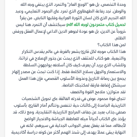
وحدة التخصص، بل هو "الوجع العام" والتمرد الذي يبتغي وجه الله
والوطن. نجد رفاعة الطهطاوي الذي تمرد على الجمود التعليمي، وعبد
الله النديم الذي كان لسان الثورة العرابية وقلبها النابض. من يقرأ
تحميل كتاب متمردون لوجه الله pdf
سيكتشف أن التمرد هنا ليس
خروجاً عن الدين، بل هو عودة لجوهر الدين الداعي لإعمال العقل ورفض
الظلم.
لمن هذا الكتاب؟
هذا الكتاب موجه لكل قارئ يشعر بالغربة في عالم يقدس التكرار
والتبعية. هو كتاب للمثقف الذي يبحث عن جذور الإصلاح في تراثنا،
وللشاب الذي يريد أن يعرف كيف كان أسلافه يواجهون السلطة
والاستعمار والجهل بسلاح الكلمة فقط. إذا كنت تبحث عن مصدر إلهام
يجمع بين رصانة التاريخ وعذوبة الأسلوب القصصي، فإن هذا العمل
سيشكل إضافة فارقة لمكتبتك الخاصة.
نقد متوازن: ملامح القوة والضعف
تتجلى قوة محمود عوض في قدرته الفائقة على تحويل الشخصيات
التاريخية الجامدة إلى كائنات حية تتنفس وتتألم أمام القارئ، بأسلوب
صحفي جذاب بعيد عن جفاف المراجع التاريخية التقليدية. ومع ذلك، قد
يؤخذ على الكتاب أحياناً ميله للعاطفة الجياشة والانحياز الواضح
لأبطاله، مما قد يغفل بعض الجوانب الجدلية في سيرهم، لكنه في
النهاية يبقى عملاً يهدف إلى شحذ الهمم أكثر من كونه دراسة أكاديمية