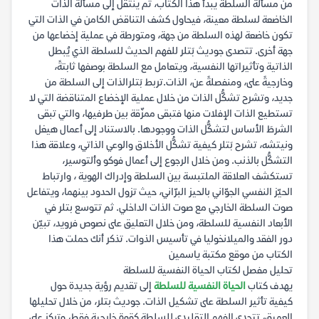
من مسألة السلطة يبدأ هذا الكتاب، ثم ينتقل إلى مسألة الذات
الخاضعة لسلطة معينة، فيحاول كشف التناقض الكامن في الذات التي
تكون خاضعة لهذه السلطة من جهة، ومتورطة في عملية إخضاعها من
جهة أخرى. تتصدى جوديث بَتلر للفهم الحديث للسلطة الذي يُبطل
الذاتية وتأثيراتها النفسية، ويتعامل مع السلطة بوصفها ثابتةً،
وخارجيةً على، ومنفصلةً عن، الذات.تربط بَتلرالذات إلى السلطة من
جديد، وتشرح تشكُّل الذات من خلال عملية الإخضاع المتناقضة التي لا
تستطيع الذات الإفلات منها فتبقى ممزّقة بين طرفيها، والتي تبقى
الشرطَ الأساس لتشكُّل الذات ووجودها. بالاستناد إلى أعمال هيغل
ونيتشه، تشرح بَتلر كيفية تشكُّل الأخلاق والوعي الذاتي، وعلاقة هذا
التشكُّل بالذنب. ومن خلال الرجوع إلى أعمال فوكو وألتوسير،
تستكشف العلاقة الملتبسة بين السلطة وإدراك الهوية ، وارتباط
الحيّز النفسي الجوّاني بالحيز البرّاني، حيث تزول الحدود بينهما، ويتفاعل
صوت السلطة الخارجي مع صوت الذات الداخلي. ثم تتوسع بتلر في
الأبعاد النفسية للسلطة، ومن خلال التعليق على نصوص فرويد، تبيّن
دور الفقد والميلانخوليا في تأسيس الذوات. تذكر أنك حملت هذا
الكتاب من موقع مكتبة ياسمين
تحليل مفصل لكتاب الحياة النفسية للسلطة
يهدف كتاب
الحياة النفسية للسلطة
إلى تقديم رؤية جديدة حول
كيفية تأثير السلطة على تشكيل الذات. جوديث بتلر، من خلال تحليلها
العميق، تتحدى الفهم التقليدي للسلطة كقوة خارجية فقط، وتركز على