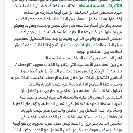
التأثيرات النفسية للسلطة
. الكتاب يستكشف كيف أن الذات ليست
مجرد مستقبل سلبي للسلطة، بل هي أيضًا مشاركة في عملية
إخضاعها. هذا التفاعل المعقد بين الذات والسلطة هو جوهر الكتاب.
تعتمد بتلر على أفكار فلاسفة كبار مثل هيغل ونيتشه وفرويد وفوكو
في تحليلها. من خلال هذه النظرة الفلسفية، تسعى إلى فهم كيف
تتشكل الأخلاق والوعي الذاتي، وكيف يرتبط هذا التشكيل بمفاهيم
مثل الذنب والفقد.
نظريات جوديث بتلر
تقدم إطارًا نظريًا لفهم أعمق
للعلاقة بين السلطة والهوية.
أهم المفاهيم في كتاب الحياة النفسية للسلطة
من بين المفاهيم الأساسية التي يتناولها الكتاب مفهوم "الإخضاع".
بتلر ترى أن الإخضاع ليس مجرد قيد على الحرية، بل هو أيضًا شرط
أساسي لتشكيل الذات. من خلال عملية الإخضاع، تكتسب الذات هوية
ومعنى. هذا المفهوم له آثار كبيرة على فهمنا للهوية والحرية.
يتناول الكتاب أيضًا العلاقة بين الداخلي والخارجي. بتلر تجادل بأن
الحدود بين النفس الداخلية والسلطة الخارجية ليست واضحة كما
تبدو. السلطة الخارجية تتغلغل في النفس الداخلية، وتؤثر على أفكارنا
ومشاعرنا. هذا التفاعل بين الداخلي والخارجي يغير فهمنا للهوية.
بالإضافة إلى ذلك، يستكشف الكتاب دور الفقد والميلانخوليا في
تشكيل الذات. بتلر ترى أن الفقد ليس مجرد تجربة سلبية، بل هو أيضًا
فرصة لتشكيل هوية جديدة. من خلال التعامل مع الفقد، يمكن للذات