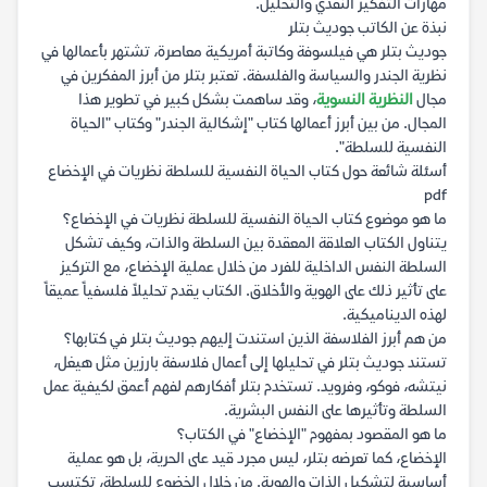
مهارات التفكير النقدي والتحليل.
نبذة عن الكاتب جوديث بتلر
جوديث بتلر هي فيلسوفة وكاتبة أمريكية معاصرة، تشتهر بأعمالها في
نظرية الجندر والسياسة والفلسفة. تعتبر بتلر من أبرز المفكرين في
مجال
النظرية النسوية
، وقد ساهمت بشكل كبير في تطوير هذا
المجال. من بين أبرز أعمالها كتاب "إشكالية الجندر" وكتاب "الحياة
النفسية للسلطة".
أسئلة شائعة حول كتاب الحياة النفسية للسلطة نظريات في الإخضاع
pdf
ما هو موضوع كتاب الحياة النفسية للسلطة نظريات في الإخضاع؟
يتناول الكتاب العلاقة المعقدة بين السلطة والذات، وكيف تشكل
السلطة النفس الداخلية للفرد من خلال عملية الإخضاع، مع التركيز
على تأثير ذلك على الهوية والأخلاق. الكتاب يقدم تحليلاً فلسفياً عميقاً
لهذه الديناميكية.
من هم أبرز الفلاسفة الذين استندت إليهم جوديث بتلر في كتابها؟
تستند جوديث بتلر في تحليلها إلى أعمال فلاسفة بارزين مثل هيغل،
نيتشه، فوكو، وفرويد. تستخدم بتلر أفكارهم لفهم أعمق لكيفية عمل
السلطة وتأثيرها على النفس البشرية.
ما هو المقصود بمفهوم "الإخضاع" في الكتاب؟
الإخضاع، كما تعرضه بتلر، ليس مجرد قيد على الحرية، بل هو عملية
أساسية لتشكيل الذات والهوية. من خلال الخضوع للسلطة، تكتسب