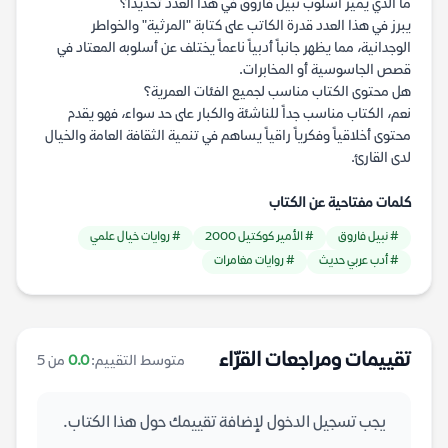
ما الذي يميز أسلوب نبيل فاروق في هذا العدد تحديداً؟
يبرز في هذا العدد قدرة الكاتب على كتابة "المرثية" والخواطر
الوجدانية، مما يظهر جانباً أدبياً ناعماً يختلف عن أسلوبه المعتاد في
قصص الجاسوسية أو المخابرات.
هل محتوى الكتاب مناسب لجميع الفئات العمرية؟
نعم، الكتاب مناسب جداً للناشئة والكبار على حد سواء، فهو يقدم
محتوى أخلاقياً وفكرياً راقياً يساهم في تنمية الثقافة العامة والخيال
لدى القارئ.
كلمات مفتاحية عن الكتاب
# نبيل فاروق
# الأمير كوكتيل 2000
# روايات خيال علمي
# أدب عربي حديث
# روايات مغامرات
تقييمات ومراجعات القرّاء
متوسط التقييم:
0.0
من 5
يجب تسجيل الدخول لإضافة تقييمك حول هذا الكتاب.