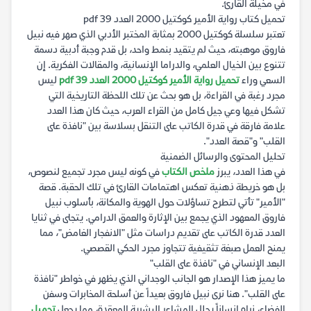
في مخيلة القارئ.
تحميل كتاب رواية الأمير كوكتيل 2000 العدد 39 pdf
تعتبر سلسلة كوكتيل 2000 بمثابة المختبر الأدبي الذي صهر فيه نبيل
فاروق موهبته، حيث لم يتقيد بنمط واحد، بل قدم وجبة أدبية دسمة
تتنوع بين الخيال العلمي، والدراما الإنسانية، والمقالات الفكرية. إن
السعي وراء
تحميل رواية الأمير كوكتيل 2000 العدد 39 pdf
ليس
مجرد رغبة في القراءة، بل هو بحث عن تلك اللحظة التاريخية التي
تشكل فيها وعي جيل كامل من القراء العرب، حيث كان هذا العدد
علامة فارقة في قدرة الكاتب على التنقل بسلاسة بين "نافذة على
القلب" و"قصة العدد".
تحليل المحتوى والرسائل الضمنية
في هذا العدد، يبرز
ملخص الكتاب
في كونه ليس مجرد تجميع لنصوص،
بل هو خريطة ذهنية تعكس اهتمامات القارئ في تلك الحقبة. قصة
"الأمير" تأتي لتطرح تساؤلات حول الهوية والمكانة، بأسلوب نبيل
فاروق المعهود الذي يجمع بين الإثارة والعمق الدرامي. يتجلى في ثنايا
العدد قدرة الكاتب على تقديم دراسات مثل "الانفجار الغامض"، مما
يمنح العمل صبغة تثقيفية تتجاوز مجرد الحكي القصصي.
البعد الإنساني في "نافذة على القلب"
ما يميز هذا الإصدار هو الجانب الوجداني الذي يظهر في خواطر "نافذة
على القلب". هنا نرى نبيل فاروق بعيداً عن أسلحة المخابرات وسفن
الفضاء، نراه إنساناً يحلل المشاعر البشرية المعقدة، مما يجعل
تحميل