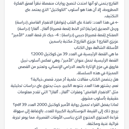
القارئ يتمنى لو أنها امتدت لتصبح روايات منفصلة نظراً لعمق الفكرة
المطروحة، إلا أن هذا هو أسلوب "الكوكتيل" الذي يعتمد على
التكثيف.
← في هذا العدد: نافذة على القلب (خواطر) الانفجار الغامض (دراسة)
ورحل الصديق (مرثية) آخر الخط (قصة قصيرة) ألغاز.. ألغاز! (دراسة)
المفتاح (قصة قصيرة) حبيبي (دراسة) : 4- حبك نار قصة العدد “الأمير”
عزيزي القارئ 1 عزيزي القارئ 2 مكتبة ياسمين
الأسئلة الشائعة حول الكتاب
ما هي القصة الرئيسية في العدد 39 من كوكتيل 2000؟
القصة الرئيسية تحمل عنوان "الأمير"، وهي تعكس أسلوب نبيل
فاروق في مزج الإثارة بالبعد الدرامي الإنساني، وتعتبر من القصص
المميزة في هذه السلسلة.
هل يتضمن الكتاب مقالات علمية أم مجرد قصص خيالية؟
نعم، يشتهر هذا العدد بتنوعه الكبير، حيث يحتوي على دراسات تحليلية
مثل "الانفجار الغامض" وفقرات "ألغاز.. ألغاز!" التي تقدم معلومات
حقيقية بأسلوب مشوق.
لماذا يفضل القراء تحميل رواية الأمير كوكتيل 2000 العدد 39 pdf؟
يرجع ذلك إلى القيمة النوستالجية الكبيرة للعدد، بالإضافة إلى سهولة
قراءة المحتوى المتنوع الذي يناسب الأوقات القصيرة، مما يوفر تجربة
قرائية غنية ومكثفة.