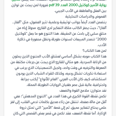
رواية الأمير كوكتيل 2000 العدد 39 pdf
ضرورة لمن يبحث عن توازن
بين العقل والعاطفة في الأدب الجيبي.
الغموض والدراسات التحليلية
يتضمن العدد أيضاً جوانب توثيقية وعلمية تثير الفضول، مثل "ألغاز..
ألغاز!"، حيث يحفز الكاتب ملكة التفكير لدى القارئ، محولاً إياه من
متلقٍ سلبي إلى باحث عن الحقيقة. هذا التنوع هو ما جعل "كوكتيل
2000" تتصدر المبيعات لسنوات طويلة وتظل محفورة في ذاكرة
الأدب.
لمن هذا الكتاب؟
هذا الكتاب موجه بشكل أساسي لعشاق الأدب المتنوع الذين يملون
من الرتابة السردية. هو مثالي للقارئ الذي يبحث عن جرعات مكثفة من
المعرفة والترفيه في وقت واحد، ولجيل التسعينيات الذي يرغب في
استعادة ذكريات تشكل وعيه، وكذلك للقراء الشباب الذين يودون
استكشاف كيف كان الأدب العربي "العابر للأنواع" يُكتب ببراعة
واحترافية عالية قبل عصر طغيان الروايات الطويلة المملة.
نقد متوازن: ملامح القوة والضعف
تكمن نقطة القوة الكبرى في هذا العدد في "التنوع المدهش"؛ ففي
أقل من مائة صفحة، تنتقل من رثاء صديق بكلمات تدمي القلب، إلى لغز
علمي يحتاج لتفكير عميق، ثم إلى قصة "الأمير" التي تمثل ذروة
الإثارة. أما نقطة الضعف، فقد تكمن في قصر بعض القصص التي كان