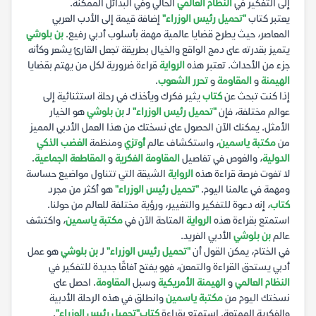
إلى التفكير في
النظام العالمي
الحالي وفي البدائل الممكنة.
يعتبر كتاب
"تحميل رئيس الوزراء"
إضافة قيمة إلى الأدب العربي
المعاصر، حيث يطرح قضايا عالمية مهمة بأسلوب أدبي رفيع.
بن بلوشي
يتميز بقدرته على دمج الواقع والخيال بطريقة تجعل القارئ يشعر وكأنه
جزء من الأحداث. تعتبر هذه
الرواية
قراءة ضرورية لكل من يهتم بقضايا
الهيمنة
و
المقاومة
و
تحرر الشعوب
.
إذا كنت تبحث عن
كتاب
يثير فكرك ويأخذك في رحلة استثنائية إلى
عوالم مختلفة، فإن
"تحميل رئيس الوزراء"
لـ
بن بلوشي
هو الخيار
الأمثل. يمكنك الآن الحصول على نسختك من هذا العمل الأدبي المميز
من
مكتبة ياسمين
، واستكشاف عالم
أوتزي
ومنظمة
الغضب الذكي
الدولية
، والغوص في تفاصيل
المقاومة الفكرية
و
المقاطعة الجماعية
.
لا تفوت فرصة قراءة هذه
الرواية
الشيقة التي تتناول مواضيع حساسة
ومهمة في عالمنا اليوم.
"تحميل رئيس الوزراء"
هو أكثر من مجرد
كتاب
، إنه دعوة للتفكير والتغيير، ورؤية مختلفة للعالم من حولنا.
استمتع بقراءة هذه
الرواية
المتاحة الآن في
مكتبة ياسمين
، واكتشف
عالم
بن بلوشي
الأدبي الفريد.
في الختام، يمكن القول أن
"تحميل رئيس الوزراء"
لـ
بن بلوشي
هو عمل
أدبي يستحق القراءة والتمعن، فهو يفتح آفاقًا جديدة للتفكير في
النظام العالمي
و
الهيمنة الأمريكية
وسبل
المقاومة
. احصل على
نسختك اليوم من
مكتبة ياسمين
وانطلق في هذه الرحلة الأدبية
والفكرية الممتعة. استمتع بقراءة
كتاب
"تحميل رئيس الوزراء"
.