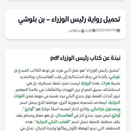
تحميل رواية رئيس الوزراء – بن بلوشي
2025/04/09
قريبا
بن بلوشي
نبذة عن كتاب رئيس الوزراء pdf
"تحميل رئيس الوزراء" هو عمل أدبي فريد من نوعه للكاتب المبدع
بن
بلوشي
، يأخذنا في رحلة استثنائية إلى قلب أفغانستان، وبالتحديد
مدينة
هرات
. هذه
الرواية
ليست مجرد قصة عسكرية، بل هي
استكشاف عميق للصراع بين الهويات والثقافات في عالمنا المعاصر.
تدور أحداث القصة حول جندي ألباني يجد نفسه في مهمة ضمن
القوات
الدولية
، ليصادف شخصية محورية أخرى، مواطنه الذي يحمل اسم
وينستون خراساني
، والذي اختار لنفسه اسمًا حركيًا هو "
أوتزي
".
أوتزي
ليس مجرد جندي آخر في
أفغانستان
، بل هو مفكر ومنظر يقف
خلف منظمة غامضة تحمل اسم "
الغضب الذكي الدولية
". هذه
المنظمة، التي تبدو للوهلة الأولى وكأنها وليدة الخيال، تمثل في