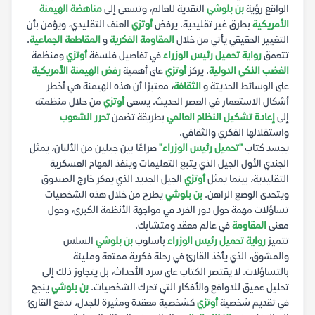
الواقع رؤية
بن بلوشي
النقدية للعالم، وتسعى إلى
مناهضة الهيمنة
الأمريكية
بطرق غير تقليدية. يرفض
أوتزي
العنف التقليدي، ويؤمن بأن
التغيير الحقيقي يأتي من خلال
المقاومة الفكرية
و
المقاطعة الجماعية
.
تتعمق
رواية تحميل رئيس الوزراء
في تفاصيل فلسفة
أوتزي
ومنظمة
الغضب الذكي الدولية
. يركز
أوتزي
على أهمية
رفض الهيمنة الأمريكية
على الوسائط الحديثة و
الثقافة
، معتبرًا أن هذه الهيمنة هي أخطر
أشكال الاستعمار في العصر الحديث. يسعى
أوتزي
من خلال منظمته
إلى
إعادة تشكيل النظام العالمي
بطريقة تضمن
تحرر الشعوب
واستقلالها الفكري والثقافي.
يجسد كتاب
"تحميل رئيس الوزراء"
صراعًا بين جيلين من الألبان، يمثل
الجندي الأول الجيل الذي يتبع التعليمات وينفذ المهام العسكرية
التقليدية، بينما يمثل
أوتزي
الجيل الجديد الذي يفكر خارج الصندوق
ويتحدى الوضع الراهن.
بن بلوشي
يطرح من خلال هذه الشخصيات
تساؤلات مهمة حول دور الفرد في مواجهة الأنظمة الكبرى، وحول
معنى
المقاومة
في عالم معقد ومتشابك.
تتميز
رواية تحميل رئيس الوزراء
بأسلوب
بن بلوشي
السلس
والمشوق، الذي يأخذ القارئ في رحلة فكرية ممتعة ومليئة
بالتساؤلات. لا يقتصر الكتاب على سرد الأحداث، بل يتجاوز ذلك إلى
تحليل عميق للدوافع والأفكار التي تحرك الشخصيات.
بن بلوشي
ينجح
في تقديم شخصية
أوتزي
كشخصية معقدة ومثيرة للجدل، تدفع القارئ