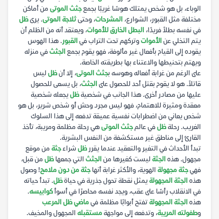
الوباء، بل هو شخص يمتلك هوسًا غريبًا بجمع
جثث الموتى
من أماكن
مختلفة مثل القبور، الشوارع،
المشرحات
، وحتى
ثلاجة الموتى
. يرى
ظل
في نفسه بطلاً فريدًا،
البطل الخارق للأموات
، ويعتقد أنه من الظلم أن
يتم التخلي عن
الأموات
وتركهم تحت التراب في
القبور
. هذا الهوس
يقوده إلى القيام بأفعال غير مألوفة، فهو يقوم بجمع
الجثث
في منزله
ويهتم بتحنيطها والاعتناء بها بطريقته الخاصة.
على الرغم من غرابة أفعاله وهوسه ب
جثث الموتى
، إلا أن
ظل
ليس
قاتلاً. هو لا يقوم بقتل أحد للحصول على
الجثث
، بل يسعى للحصول
عليها من مصادر أخرى. هذا الجانب في شخصية
ظل
يجعله شخصية
معقدة ومثيرة للاهتمام، فهو ليس مجرد وحش أو شخص شرير، بل هو
شخص يعاني من اضطرابات نفسية عميقة تدفعه إلى هذا السلوك
الغريب. رحلة
ظل
في عالم
جثث الموتى
هي رحلة مظلمة ومريبة، تأخذ
القارئ إلى مناطق غير مستكشفة من النفس البشرية.
تبدأ الأحداث في التغير والتعقيد عندما يقرر
ظل
شراء
جثة
من موقع
مجهول. هذه
الجثة
ليست كغيرها من
الجثث
التي جمعها
ظل
من قبل،
فهي
جثة مجهولة
الهوية، والأكثر غرابة أنها
جثة من دون ملامح
! وصول
هذه
الجثة المجهولة
يمثل نقطة تحول جذرية في حياة
ظل
. تبدأ حياته
في الانقلاب رأسًا على عقب، ويجد نفسه محاصرًا في أسوأ
كوابيسه
.
هذه
الجثة المجهولة
تفتح أبوابًا مظلمة في
ماضي ظل المرعب
و
طفولته المريبة
، وتدفعه إلى مواجهة
مستقبله
المجهول والمخيف.