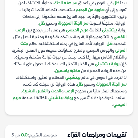
يبدأ
ظل
في الغوص في أعماق
سر هذه الجثة
، محاولًا اكتشاف لمن
تعود وإلى أي
هاوية من الجحيم
ستسحبه. تتصاعد الأحداث وتزداد
وتيرة التشويق والإثارة، ليجد القارئ نفسه مشدودًا إلى صفحات
الرواية، متلهفًا لمعرفة
سر الجثة المجهولة
ومصير
ظل
.
رواية
بيتشيني
للكاتبة
مريم الحيسي
هي عمل أدبي يجمع بين
الرعب
النفسي
والتشويق والإثارة، ويقدم شخصية فريدة ومثيرة للجدل مثل
شخصية
ظل
. الرواية تأخذ القارئ في رحلة استكشافية لعالم
جثث
الموتى
والهوس المرضي، وتطرح تساؤلات عميقة حول النفس البشرية
والظلام الكامن فيها. إذا كنت تبحث عن تجربة قراءة مختلفة ومميزة،
فإن
رواية بيتشيني
هي الخيار الأمثل لك. يمكنك الحصول على نسختك
من هذه الرواية المميزة من
مكتبة ياسمين
.
لا تتردد في الغوص في عالم
بيتشيني
المظلم والمثير، واستكشاف
سر الجثة المجهولة
ومصير
ظل
. هذه الرواية لن تتركك كما كنت،
وستجعلك تفكر مليًا في مفهوم
الرعب
و
الموت
و
النفس البشرية
.
استعد لتجربة قراءة لا تُنسى مع
رواية بيتشيني
للكاتبة المبدعة
مريم
الحيسي
.
تقييمات ومراجعات القرّاء
متوسط التقييم:
0.0
من 5