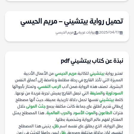
تحميل رواية بيتشيني – مريم الحيسي
2025/04/17
روايات عربية
مريم الحيسي
نبذة عن كتاب بيتشيني pdf
تعتبر رواية
بيتشيني
للكاتبة
مريم الحيسي
من الأعمال الأدبية
المميزة التي تأخذ القارئ في رحلة مظلمة وغامضة إلى أعماق النفس
البشرية. تصنف هذه الرواية ضمن أدب
الرعب النفسي
، وتمتاز بأجوائها
السوداوية
و
المخيفة
التي تجعل القارئ يعيش تجربة فريدة من نوعها.
كلمة
بيتشيني
نفسها تحمل دلالة تاريخية عميقة، حيث أنها مصطلح
إيطالي قديم أطلق على جماعة كانت مكلفة بجمع
جثث الموتى
خلال
فترات
الطاعون
و
الموت الأسود
و
الحرب العالمية
. هذا المصطلح يمثل
المفتاح لفهم عالم الرواية وشخصية بطلها.
بطل الرواية، الذي يطلق على نفسه اسم
ظل
، يتبنى هذا المصطلح
لنفسه، لكن بدلالة مختلفة ومروعة.
ظل
ليس جامعًا للجثث في زمن