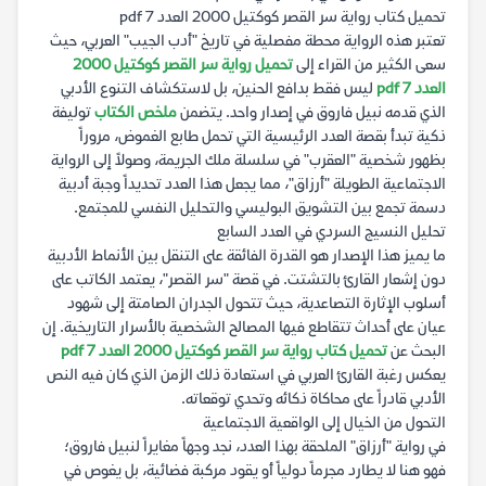
تحميل كتاب رواية سر القصر كوكتيل 2000 العدد 7 pdf
تعتبر هذه الرواية محطة مفصلية في تاريخ "أدب الجيب" العربي، حيث
سعى الكثير من القراء إلى
تحميل رواية سر القصر كوكتيل 2000
العدد 7 pdf
ليس فقط بدافع الحنين، بل لاستكشاف التنوع الأدبي
الذي قدمه نبيل فاروق في إصدار واحد. يتضمن
ملخص الكتاب
توليفة
ذكية تبدأ بقصة العدد الرئيسية التي تحمل طابع الغموض، مروراً
بظهور شخصية "العقرب" في سلسلة ملك الجريمة، وصولاً إلى الرواية
الاجتماعية الطويلة "أرزاق"، مما يجعل هذا العدد تحديداً وجبة أدبية
دسمة تجمع بين التشويق البوليسي والتحليل النفسي للمجتمع.
تحليل النسيج السردي في العدد السابع
ما يميز هذا الإصدار هو القدرة الفائقة على التنقل بين الأنماط الأدبية
دون إشعار القارئ بالتشتت. في قصة "سر القصر"، يعتمد الكاتب على
أسلوب الإثارة التصاعدية، حيث تتحول الجدران الصامتة إلى شهود
عيان على أحداث تتقاطع فيها المصالح الشخصية بالأسرار التاريخية. إن
البحث عن
تحميل كتاب رواية سر القصر كوكتيل 2000 العدد 7 pdf
يعكس رغبة القارئ العربي في استعادة ذلك الزمن الذي كان فيه النص
الأدبي قادراً على محاكاة ذكائه وتحدي توقعاته.
التحول من الخيال إلى الواقعية الاجتماعية
في رواية "أرزاق" الملحقة بهذا العدد، نجد وجهاً مغايراً لنبيل فاروق؛
فهو هنا لا يطارد مجرماً دولياً أو يقود مركبة فضائية، بل يغوص في