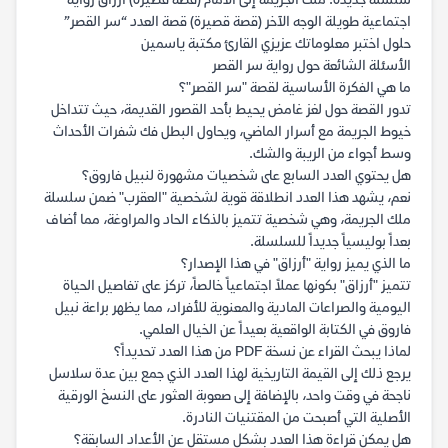
سلسلة جديدة: ملك الجريمة إلى الأمام (قصة قصيرة) أرزاق رواية
اجتماعية طويلة الوجه الآخر (قصة قصيرة) قصة العدد “سر القصر”
حلول اختبر معلوماتك عزيزي القارئ مكتبة ياسمين
الأسئلة الشائعة حول رواية سر القصر
ما هي الفكرة الأساسية لقصة "سر القصر"؟
تدور القصة حول لغز غامض يحيط بأحد القصور القديمة، حيث تتداخل
خيوط الجريمة مع أسرار الماضي، ويحاول البطل فك شفرات الأحداث
وسط أجواء من الريبة والشك.
هل يحتوي العدد السابع على شخصيات مشهورة لنبيل فاروق؟
نعم، يشهد هذا العدد انطلاقة قوية لشخصية "العقرب" ضمن سلسلة
ملك الجريمة، وهي شخصية تتميز بالذكاء الحاد والمراوغة، مما أضاف
بعداً بوليسياً جديداً للسلسلة.
ما الذي يميز رواية "أرزاق" في هذا الإصدار؟
تتميز "أرزاق" بكونها عملاً اجتماعياً خالصاً، تركز على تفاصيل الحياة
اليومية والصراعات المادية والمعنوية للأفراد، مما يظهر براعة نبيل
فاروق في الكتابة الواقعية بعيداً عن الخيال العلمي.
لماذا يبحث القراء عن نسخة PDF من هذا العدد تحديداً؟
يرجع ذلك إلى القيمة التاريخية لهذا العدد الذي جمع بين عدة سلاسل
ناجحة في وقت واحد، بالإضافة إلى صعوبة العثور على النسخ الورقية
الأصلية التي أصبحت من المقتنيات النادرة.
هل يمكن قراءة هذا العدد بشكل مستقل عن الأعداد السابقة؟