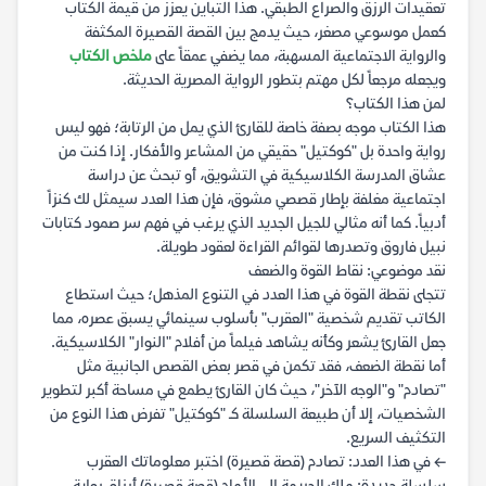
تعقيدات الرزق والصراع الطبقي. هذا التباين يعزز من قيمة الكتاب
كعمل موسوعي مصغر، حيث يدمج بين القصة القصيرة المكثفة
والرواية الاجتماعية المسهبة، مما يضفي عمقاً على
ملخص الكتاب
ويجعله مرجعاً لكل مهتم بتطور الرواية المصرية الحديثة.
لمن هذا الكتاب؟
هذا الكتاب موجه بصفة خاصة للقارئ الذي يمل من الرتابة؛ فهو ليس
رواية واحدة بل "كوكتيل" حقيقي من المشاعر والأفكار. إذا كنت من
عشاق المدرسة الكلاسيكية في التشويق، أو تبحث عن دراسة
اجتماعية مغلفة بإطار قصصي مشوق، فإن هذا العدد سيمثل لك كنزاً
أدبياً. كما أنه مثالي للجيل الجديد الذي يرغب في فهم سر صمود كتابات
نبيل فاروق وتصدرها لقوائم القراءة لعقود طويلة.
نقد موضوعي: نقاط القوة والضعف
تتجلى نقطة القوة في هذا العدد في التنوع المذهل؛ حيث استطاع
الكاتب تقديم شخصية "العقرب" بأسلوب سينمائي يسبق عصره، مما
جعل القارئ يشعر وكأنه يشاهد فيلماً من أفلام "النوار" الكلاسيكية.
أما نقطة الضعف، فقد تكمن في قصر بعض القصص الجانبية مثل
"تصادم" و"الوجه الآخر"، حيث كان القارئ يطمع في مساحة أكبر لتطوير
الشخصيات، إلا أن طبيعة السلسلة كـ "كوكتيل" تفرض هذا النوع من
التكثيف السريع.
← في هذا العدد: تصادم (قصة قصيرة) اختبر معلوماتك العقرب