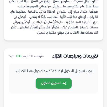
كدلوٍ سؤالٍ مثقوبّ… يملوني العقلُ… ويُفرغُني النقلُ… ولا أصل… هل
هذا الغبارُ على الكتبِ هو ما سيتَبقَّى من حياتي المرصوفةِ بينها،
رفوفُها امتدادُ عينيَّ إلى الشوارعِ، أو ظلُّ جارتي بنافذتِها المفتوحِة على
الغيابْ… أو على مئذنةٍ… كأنَّها انتصابْ… لكنَّهُ لا يفضي… أركضُ في
عري الشوارع المديدةِ ةِ ةِ… فاعِلاتُنْ فاعِلنْ قاعِلاتن… أركضُ وورائي
مسندُ ابن حنبل الطويلُ لُ لُ… فَعُولُنْ مَفَاعِيلُنْ فَعُولُنْ مَفَاعِلنْ… تذكر
أنك حملت هذا الكتاب من موقع مكتبة ياسمين
تقييمات ومراجعات القرّاء
متوسط التقييم:
0.0
من 5
يجب تسجيل الدخول لإضافة تقييمك حول هذا الكتاب.
تسجيل الدخول