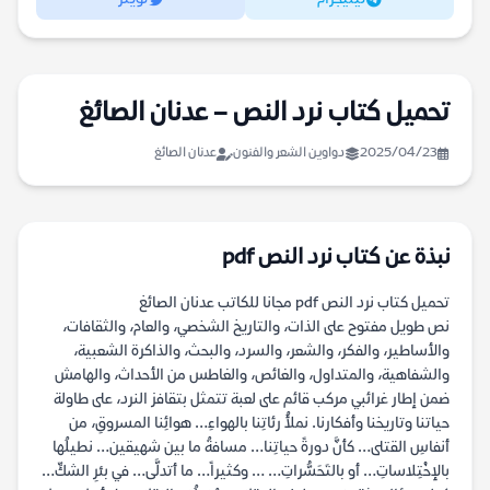
تحميل كتاب نرد النص – عدنان الصائغ
2025/04/23
دواوين الشعر والفنون
عدنان الصائغ
نبذة عن كتاب نرد النص pdf
تحميل كتاب نرد النص pdf مجانا للكاتب عدنان الصائغ
نص طويل مفتوح على الذات، والتاريخ الشخصي، والعام، والثقافات،
والأساطير، والفكر، والشعر، والسرد، والبحث، والذاكرة الشعبية،
والشفاهية، والمتداول، والغائص، والغاطس من الأحداث، والهامش
ضمن إطار غرائبي مركب قائم على لعبة تتمثل بتقافز النرد، على طاولة
حياتنا وتاريخنا وأفكارنا. نملأُ رئاتِنا بالهواءِ… هوائِنا المسروقِ، من
أنفاسِ القتلى… كأنَّ دورةً حياتِنا… مسافةُ ما بين شهيقين… نطيلُها
بالإخْتِلاساتِ… أو بالتَحَسُّراتِ… … وكثيراً… ما أتدلَّى… في بئرِ الشكِّ…