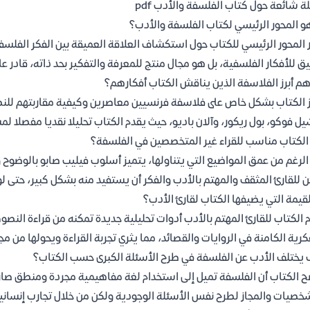
ة شائعة حول كتاب الفلسفة والأدب pdf
و المحور الرئيسي لكتاب الفلسفة والأدب؟
 المحور الرئيسي للكتاب حول استكشاف العلاقة العميقة بين الفكر الفلسفي
ق للأفكار الفلسفية، بل هو مجال منتج للمعرفة والتفكير بحد ذاته، قادر عل
م أبرز الفلاسفة الذين يناقش الكتاب أفكارهم؟
 الكتاب بشكل خاص على فلاسفة فرنسيين معاصرين وكيفية مقاربتهم للنصوص
ل فوكو، بول ريكور، وآلان باديو، حيث يقدم الكتاب تحليلا نقديا مفصلا ل
لكتاب مناسب للقراء غير المتخصصين في الفلسفة؟
الرغم من عمق المواضيع التي يتناولها، يتميز أسلوب فيليب صابو بالوضوح 
 للقارئ المثقف والمهتم بالأدب والفكر أن يستفيد منه بشكل كبير، حتى 
لقيمة التي يضيفها الكتاب لقارئ الأدب؟
 الكتاب للقارئ المهتم بالأدب أدوات تحليلية جديدة تمكنه من قراءة الن
كرية الكامنة في الروايات والقصائد، مما يثري تجربة القراءة ويحولها من م
يختلف الأدب عن الفلسفة في طرح الأسئلة الكبرى حسب الكتاب؟
 الكتاب أن الفلسفة تميل إلى استخدام لغة مفاهيمية مجردة ومنطق صارم
خصيات والمجاز لطرح نفس الأسئلة الوجودية ولكن من خلال تجارب إنسانية 