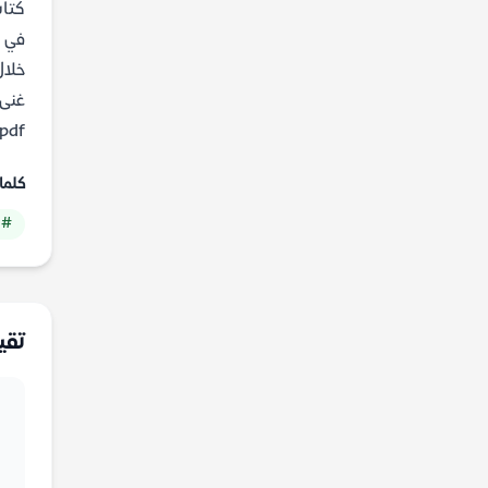
كتاب
في ا
خلال
غنى 
pdf مجانا من موقع مكتبة ياسمين
كلما
# 
تقي