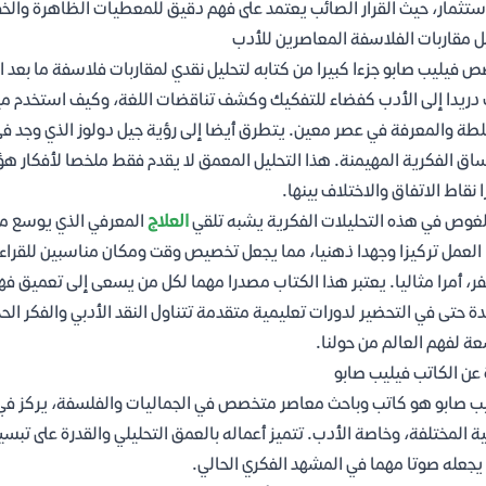
ستثمار، حيث القرار الصائب يعتمد على فهم دقيق للمعطيات الظاهرة والخف
ل مقاربات الفلاسفة المعاصرين للأدب
 فيليب صابو جزءا كبيرا من كتابه لتحليل نقدي لمقاربات فلاسفة ما بعد 
دريدا إلى الأدب كفضاء للتفكيك وكشف تناقضات اللغة، وكيف استخدم مي
طة والمعرفة في عصر معين. يتطرق أيضا إلى رؤية جيل دولوز الذي وجد 
ساق الفكرية المهيمنة. هذا التحليل المعمق لا يقدم فقط ملخصا لأفكار ه
ا نقاط الاتفاق والاختلاف بينها.
لغوص في هذه التحليلات الفكرية يشبه تلقي
العلاج
المعرفي الذي يوسع مدا
العمل تركيزا وجهدا ذهنيا، مما يجعل تخصيص وقت ومكان مناسبين للقراءة
ر، أمرا مثاليا. يعتبر هذا الكتاب مصدرا مهما لكل من يسعى إلى تعميق ف
ة حتى في التحضير لدورات تعليمية متقدمة تتناول النقد الأدبي والفكر الح
ة لفهم العالم من حولنا.
 عن الكاتب فيليب صابو
ب صابو هو كاتب وباحث معاصر متخصص في الجماليات والفلسفة، يركز في ك
ية المختلفة، وخاصة الأدب. تتميز أعماله بالعمق التحليلي والقدرة على ت
يجعله صوتا مهما في المشهد الفكري الحالي.