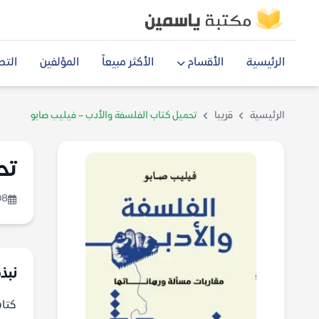
الرئيسية
الأقسام
الأكثر مبيعاً
المؤلفين
التص
الرئيسية
قريبا
تحميل كتاب الفلسفة والأدب – فيليب صابو
تح
08
نبذة
كتاب الف