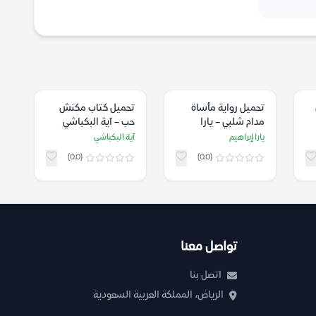
تحميل رواية مأساة
تحميل كتاب مكنش
مدام شلبي – يارا
حب – آية البكباشي
إبراهيم
يارا إبراهيم
آية البكباشي
(0.0)
(0.0)
تواصل معنا
اتصل بنا
الرياض، المملكة العربية السعودية