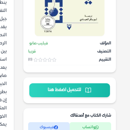
ينطل
التف
جيل 
يقدم
النص
الرص
المؤلف
فيليب صابو
بين 
التصنيف
قريبا
استك
التقييم
(0)
يعد 
صابو
الحي
للتحميل اضغط هنا
بطري
إن ف
المث
شارك الكتاب مع أصدقائك
الخو
يمكن
واتساب
فيسبوك