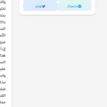
والا
تيليجرام
تويتر
تحلي
يخصص
جاك 
السل
الأن
مبرز
إن ا
هذا 
السف
مفيد
واسع
نبذة
فيلي
الفن
مما 