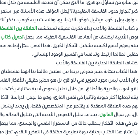
ق سابو من تساؤل جوهري: ما الذي يمكن أن تقدمه الفلسفة من خلال مقارب
كير تتجاوز حدود الفلسفة التقليدية؟ يُحلل المؤلف هذه الأسئلة عبر استعر
دولوز، بول ريكور، ميشيل فوكو، آلان باديو، وفنسنت ديسكومب. تذكر أن
 كتاب الفلسفة والأدب رحلة فكرية عميقة تستكشف
العلاقة بين الفلسفة
وص الأدبية ليكشف عن أبعادها الفلسفية الخفية، مما يجعل
تحميل كتاب ال
ينة وفهم أعمق لكيفية تشكيل الأفكار الكبرى. هذا العمل يمثل إضافة قيم
حقلين لطالما ارتبطا وتنافسا في تفسير الوجود الإنساني.
شاف العلاقة الجدلية بين الفلسفة والأدب
هذا الكتاب بمثابة جسر معرفي يربط بين ضفتين طالما بدا أنهما منفصلتان
 أن الأدب ليس مجرد تصوير فني للواقع، بل هو مختبر حقيقي للأفكار الفل
اة والموت والحرية والأخلاق. من خلال تحليل نصوص أدبية مختارة، يكش
قة تجعلها أكثر حيوية وتأثيرا في نفس القارئ، وهو ما يجعل الدراسة الأكاد
هم هذه العلاقة المعقدة لا يقتصر على المتخصصين فقط، بل يمتد ليشمل مج
ال، في مجال
القانون
، يساعد تحليل النصوص الأدبية التي تتناول العدالة وا
ض في هذه الأفكار يتطلب حالة من الاستقرار النفسي والجسدي، مما يجع
 اعتبار هذا الكتاب بمثابة دورة تعليمية مكثفة في التفكير النقدي، تعزز مه