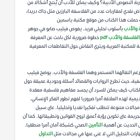
ة النصوص الأدبية؟ وكيف يمكن للأدب أن يُنتج أشكالًا من
اض نقدي لمقاربات عدد من الفلاسفة البارزين مثل جاك دريدا،
ك حملت هذا الكتاب من موقع مكتبة ياسمين
 والأدب
بأسلوب تحليلي فريد. يغوص فيليب صابو في جوهر
فلسفة والأدب pdf
خطوة ضرورية لكل باحث عن المعرفة
ة للمكتبة العربية ويثري النقاش حول التقاطعات المعرفية
 رغم التقائهما المستمر وهما الفلسفة والأدب. يوضح فيليب
سفية، حيث تطرح الروايات والقصائد أسئلة وجودية عميقة حول
ف الكتاب كيف يمكن للسرد أن يجسد مفاهيم فلسفية معقدة
يمية لهذه العلاقة أمرا ضروريا لفهم تطور الفكر الإنساني.
الات متنوعة تتطلب تفكيرا نقديا وتحليليا. على سبيل
لجريمة على تكوين رؤية أعمق لروح القوانين وتطبيقاتها. كما أن
ل الحديث عن أهمية
التأمين
الصحي كشبكة أمان أمرا منطقيا.
ارات التحليل التي لا غنى عنها في مجالات مثل
التداول