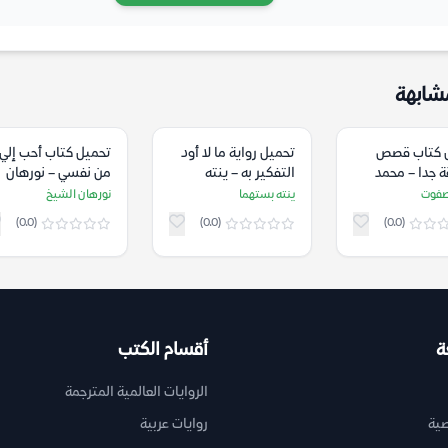
شابهة
 كتاب قصص
تحميل رواية ما لا أود
تحميل كتاب أحب إلي
 جدا – محمد
التفكير به – ينته
من نفسي – نورهان
بستهما
الشيخ
صفوت
ينته بستهما
نورهان الشيخ
(0.0)
(0.0)
(0.0)
ة
أقسام الكتب
الروايات العالمية المترجمة
ية
روايات عربية