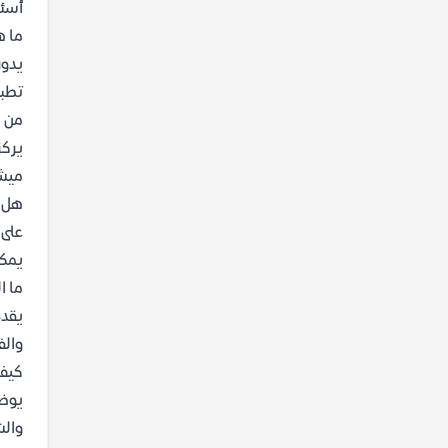
أسئل
ما ه
يدور
تطبي
من ه
يركز
ميشي
هل ا
على 
يمكن
ما ا
يقدم
والف
كيف 
يوضح
والش