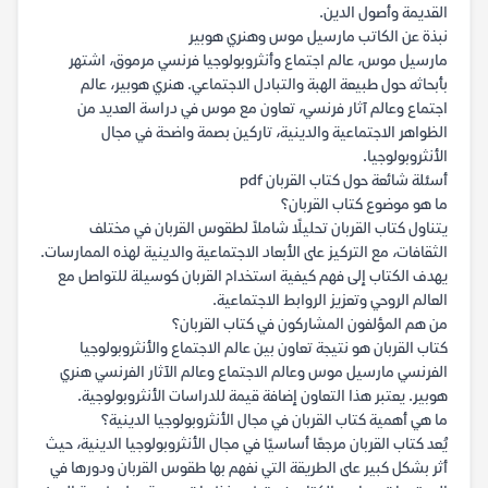
القديمة وأصول الدين.
نبذة عن الكاتب مارسيل موس وهنري هوبير
مارسيل موس، عالم اجتماع وأنثروبولوجيا فرنسي مرموق، اشتهر
بأبحاثه حول طبيعة الهبة والتبادل الاجتماعي. هنري هوبير، عالم
اجتماع وعالم آثار فرنسي، تعاون مع موس في دراسة العديد من
الظواهر الاجتماعية والدينية، تاركين بصمة واضحة في مجال
الأنثروبولوجيا.
أسئلة شائعة حول كتاب القربان pdf
ما هو موضوع كتاب القربان؟
يتناول كتاب القربان تحليلًا شاملاً لطقوس القربان في مختلف
الثقافات، مع التركيز على الأبعاد الاجتماعية والدينية لهذه الممارسات.
يهدف الكتاب إلى فهم كيفية استخدام القربان كوسيلة للتواصل مع
العالم الروحي وتعزيز الروابط الاجتماعية.
من هم المؤلفون المشاركون في كتاب القربان؟
كتاب القربان هو نتيجة تعاون بين عالم الاجتماع والأنثروبولوجيا
الفرنسي مارسيل موس وعالم الاجتماع وعالم الآثار الفرنسي هنري
هوبير. يعتبر هذا التعاون إضافة قيمة للدراسات الأنثروبولوجية.
ما هي أهمية كتاب القربان في مجال الأنثروبولوجيا الدينية؟
يُعد كتاب القربان مرجعًا أساسيًا في مجال الأنثروبولوجيا الدينية، حيث
أثر بشكل كبير على الطريقة التي نفهم بها طقوس القربان ودورها في