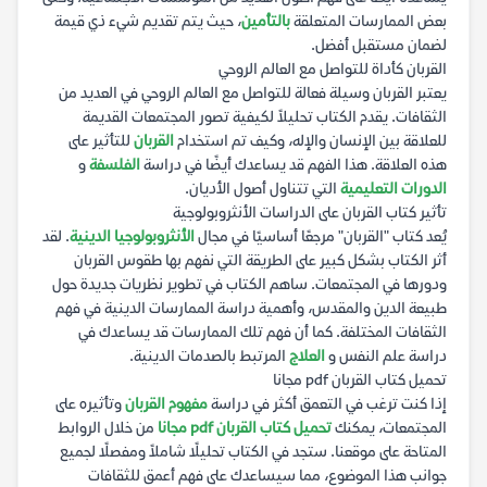
بعض الممارسات المتعلقة
بالتأمين
، حيث يتم تقديم شيء ذي قيمة
لضمان مستقبل أفضل.
القربان كأداة للتواصل مع العالم الروحي
يعتبر القربان وسيلة فعالة للتواصل مع العالم الروحي في العديد من
الثقافات. يقدم الكتاب تحليلاً لكيفية تصور المجتمعات القديمة
للعلاقة بين الإنسان والإله، وكيف تم استخدام
القربان
للتأثير على
هذه العلاقة. هذا الفهم قد يساعدك أيضًا في دراسة
الفلسفة
و
الدورات التعليمية
التي تتناول أصول الأديان.
تأثير كتاب القربان على الدراسات الأنثروبولوجية
يُعد كتاب "القربان" مرجعًا أساسيًا في مجال
الأنثروبولوجيا الدينية
. لقد
أثر الكتاب بشكل كبير على الطريقة التي نفهم بها طقوس القربان
ودورها في المجتمعات. ساهم الكتاب في تطوير نظريات جديدة حول
طبيعة الدين والمقدس، وأهمية دراسة الممارسات الدينية في فهم
الثقافات المختلفة. كما أن فهم تلك الممارسات قد يساعدك في
دراسة علم النفس و
العلاج
المرتبط بالصدمات الدينية.
تحميل كتاب القربان pdf مجانا
إذا كنت ترغب في التعمق أكثر في دراسة
مفهوم القربان
وتأثيره على
المجتمعات، يمكنك
تحميل كتاب القربان pdf مجانا
من خلال الروابط
المتاحة على موقعنا. ستجد في الكتاب تحليلًا شاملاً ومفصلًا لجميع
جوانب هذا الموضوع، مما سيساعدك على فهم أعمق للثقافات