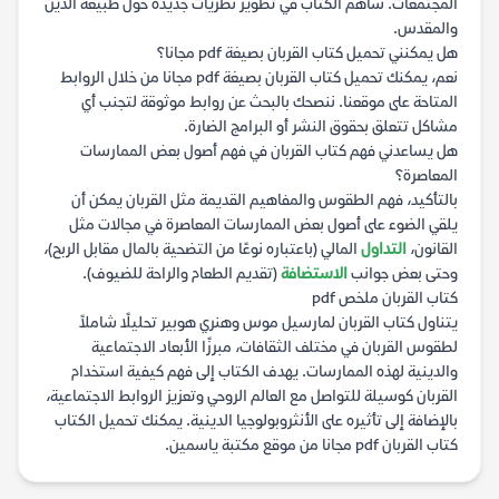
المجتمعات. ساهم الكتاب في تطوير نظريات جديدة حول طبيعة الدين
والمقدس.
هل يمكنني تحميل كتاب القربان بصيغة pdf مجانا؟
نعم، يمكنك تحميل كتاب القربان بصيغة pdf مجانا من خلال الروابط
المتاحة على موقعنا. ننصحك بالبحث عن روابط موثوقة لتجنب أي
مشاكل تتعلق بحقوق النشر أو البرامج الضارة.
هل يساعدني فهم كتاب القربان في فهم أصول بعض الممارسات
المعاصرة؟
بالتأكيد، فهم الطقوس والمفاهيم القديمة مثل القربان يمكن أن
يلقي الضوء على أصول بعض الممارسات المعاصرة في مجالات مثل
القانون،
التداول
المالي (باعتباره نوعًا من التضحية بالمال مقابل الربح)،
وحتى بعض جوانب
الاستضافة
(تقديم الطعام والراحة للضيوف).
كتاب القربان ملخص pdf
يتناول كتاب القربان لمارسيل موس وهنري هوبير تحليلًا شاملاً
لطقوس القربان في مختلف الثقافات، مبرزًا الأبعاد الاجتماعية
والدينية لهذه الممارسات. يهدف الكتاب إلى فهم كيفية استخدام
القربان كوسيلة للتواصل مع العالم الروحي وتعزيز الروابط الاجتماعية،
بالإضافة إلى تأثيره على الأنثروبولوجيا الدينية. يمكنك تحميل الكتاب
كتاب القربان pdf مجانا من موقع مكتبة ياسمين.