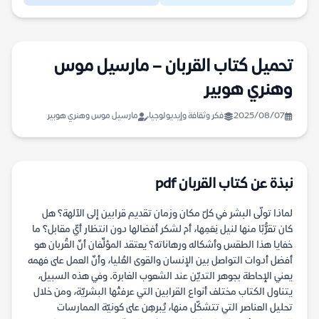
تحميل كتاب القربان – مارسيل موس
وهنري هوبير
2025/08/07
فكر وثقافة وإيديولوجيا
مارسيل موس وهنري هوبير
نبذة عن كتاب القربان pdf
لماذا تولّى البشر في كلّ مكان وزمان تقديم قرابين إلى الآلهة؟ هل
كان تقرُّبًا منها لنيل نِعَمِها، أم لشكر أفضالها دون انتظار أيّ مقابل؟ ما
خفايا هذا الطقس وأشكاله ورهاناته؟ يعتقد المؤلِّفان أنّ القُربان هو
أفضل أدوات التواصل بين الإنسان والقوى العُليا، وأنّ العمل على فهمه
يعني الإحاطة بجوهر التديّن عند الشعوب الغابرة. وفي هذه السبيل،
يتناول الكتاب مختلف أنواع القرابين التي عرفتْها البشريّة، ومن خلال
تحليل العناصر التي تتشكّل منها، يُبرهِن على كونيّة الممارسات