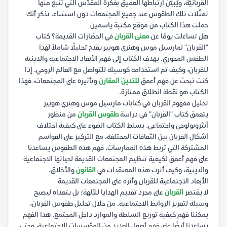
القربانيّة، ويُبيّن ارتباطها العميق بفكرة المقدّس التي تنبع منها
تمثّلات تلك الطقوس عند جميع المجتمعات دون استثناء. تذكر أنك
حملت هذا الكتاب من موقع مكتبة ياسمين
هل تساءلت يومًا عن
معنى القربان
في الحضارات القديمة؟ كتاب
"القربان" لمارسيل موس وهنري هوبير يقدم تحليلًا شاملاً لهذا
الطقس المحوري. يهدف الكتاب إلى فهم الأبعاد الاجتماعية والدينية
للقربان، وكيف تم استخدامه كوسيلة للتواصل مع العالم الروحي. إذا
كنت تبحث عن فهم أعمق
للتدين المقارن
وتأثيره على المجتمعات، فهذا
الكتاب هو نقطة انطلاق ممتازة.
تحليل مفهوم القربان في كتابات مارسيل موس وهنري هوبير
يتعمق كتاب "القربان" في دراسة
طقوس القربان
من منظور
أنثروبولوجي واجتماعي. يسلط الكتاب الضوء على كيفية اختلاف
أشكال القربان بين الثقافات المختلفة، مع التركيز على القواسم
المشتركة التي تربط هذه الممارسات. فهم هذه الطقوس يساعدنا
على فهم أعمق لكيفية تنظيم المجتمعات القديمة لحياتها الاجتماعية
والدينية، وكيف أثرت هذه المعتقدات في
القانون
والأخلاق.
الأبعاد الاجتماعية للقربان وأثره على المجتمعات القديمة
لا يقتصر
القربان
على مجرد تقديم الهدايا للآلهة؛ بل يتعداه ليصبح
وسيلة لتعزيز الروابط الاجتماعية. من خلال تحليل طقوس القربان،
يمكننا فهم كيفية توزيع السلطة والموارد داخل المجتمع. هذا الفهم
يساعدنا أيضًا على فهم أصول العديد من المؤسسات الاجتماعية، وحتى