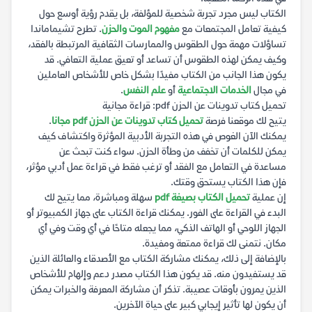
الكتاب ليس مجرد تجربة شخصية للمؤلفة، بل يقدم رؤية أوسع حول
كيفية تعامل المجتمعات مع
مفهوم الموت والحزن
. تطرح تشيماماندا
تساؤلات مهمة حول الطقوس والممارسات الثقافية المرتبطة بالفقد،
وكيف يمكن لهذه الطقوس أن تساعد أو تعيق عملية التعافي. قد
يكون هذا الجانب من الكتاب مفيدًا بشكل خاص للأشخاص العاملين
في مجال
الخدمات الاجتماعية
أو
علم النفس
.
تحميل كتاب تدوينات عن الحزن pdf: قراءة مجانية
يتيح لك موقعنا فرصة
تحميل كتاب تدوينات عن الحزن pdf مجانا
.
يمكنك الآن الغوص في هذه التجربة الأدبية المؤثرة واكتشاف كيف
يمكن للكلمات أن تخفف من وطأة الحزن. سواء كنت تبحث عن
مساعدة في التعامل مع الفقد أو ترغب فقط في قراءة عمل أدبي مؤثر،
فإن هذا الكتاب يستحق وقتك.
إن عملية
تحميل الكتاب بصيغة pdf
سهلة ومباشرة، مما يتيح لك
البدء في القراءة على الفور. يمكنك قراءة الكتاب على جهاز الكمبيوتر أو
الجهاز اللوحي أو الهاتف الذكي، مما يجعله متاحًا في أي وقت وفي أي
مكان. نتمنى لك قراءة ممتعة ومفيدة.
بالإضافة إلى ذلك، يمكنك مشاركة الكتاب مع الأصدقاء والعائلة الذين
قد يستفيدون منه. قد يكون هذا الكتاب مصدر دعم وإلهام للأشخاص
الذين يمرون بأوقات عصيبة. تذكر أن مشاركة المعرفة والخبرات يمكن
أن يكون لها تأثير إيجابي كبير على حياة الآخرين.