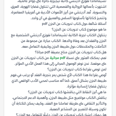
تشيماماندا نغوزي أديتشي كاتبة نيجيرية حائزة على جوائز عالمية،
اشتهرت بأعمالها الروائية والقصصية التي تتناول قضايا الهوية، العرق،
والنسوية. تُعد أديتشي من أبرز الأصوات الأدبية في أفريقيا المعاصرة،
وتتميز كتاباتها بأسلوبها السلس والعميق في آن واحد.
أسئلة شائعة حول كتاب تدوينات عن الحزن pdf
ما هو موضوع كتاب تدوينات عن الحزن؟
يتناول الكتاب تجربة الكاتبة تشيماماندا نغوزي أديتشي الشخصية مع
الحزن والفقدان بعد وفاة والدها. الكتاب عبارة عن مجموعة من
التأملات والملاحظات حول طبيعة الحزن وكيفية التعامل معه.
هل كتاب تدوينات عن الحزن متاح بصيغة pdf مجانا؟
نعم، يمكنك العثور على نسخة
pdf مجانية
من كتاب تدوينات عن الحزن
على موقعنا. نحن نوفر الوصول المجاني إلى هذا العمل الأدبي المؤثر.
لمن توصي بقراءة كتاب تدوينات عن الحزن؟
أوصي بقراءة هذا الكتاب لأي شخص يمر بتجربة الفقد أو يرغب في فهم
طبيعة الحزن بشكل أعمق. كما أنه مناسب لمحبي الأدب الواقعي الذي
يتناول قضايا إنسانية مؤثرة.
ما هي أبرز النقاط التي يناقشها كتاب تدوينات عن الحزن؟
يناقش الكتاب مواضيع مثل طبيعة الحزن، وأهمية الدعم الاجتماعي،
والتأثير الثقافي على طريقة تعاملنا مع الفقد، وكيف يمكن للكتابة أن
تكون وسيلة للتعبير عن المشاعر الصعبة.
هل يمكن اعتبار كتاب تدوينات عن الحزن دليلًا للتعامل مع الحزن؟