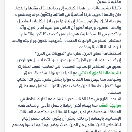
مكتبة ياسمين
تأخذنا تشيماماندا، في هذا الكتيّب، إلى حِدادها جرّاء فقدها والدها.
كان والدها الحبيب فردًا أساسيًّا في العائلة، يلتفّون حوله ويعشقونه،
وبرحيله اختلّ توازنهم جميعًا. إن زيارتها من خلال الكلمات لتفاصيل
والدها الصغيرة ورحيله تُظهر أن الناس سواسية أمام الحزن، وأنّه
يوحّدهم في الألم، كما وحّدهم فايروس كوفيد-19 “كورونا” فلم
تستطع السفر من الولايات المتحدة الأمريكية لتكون جوار جثة والدها
لتراه للمرة الأخيرة وتودّعه.
استكشاف أعماق الحزن: نظرة على "تدوينات عن الحزن"
إن كتاب "تدوينات عن الحزن" ليس مجرد سرد لأحداث، بل هو غوص
عميق في المشاعر الإنسانية المعقدة التي تصاحب الفقد. تتشارك
تشيماماندا نغوزي أديتشي
مع القراء تجربتها الشخصية بصدق
وشجاعة، مما يجعل هذا الكتاب مؤثرًا بشكل خاص. يتيح لك الكتاب
فهمًا أفضل لطبيعة الحزن وكيف يمكن للأفراد التعامل معه بطرق
مختلفة.
قد يجد القارئ في هذا الكتاب بعض التشابه مع تجاربه الخاصة في
مواجهة الفقد
، مما يجعله أكثر ارتباطًا بالعمل الأدبي. وتساعد هذه
العلاقة الشخصية على تعزيز فهمنا لقيمة الحياة وأهمية العلاقات
الإنسانية. بالإضافة إلى ذلك، يمكن أن يكون الكتاب مصدر إلهام
للأشخاص الذين يعانون من الحزن، حيث يوضح لهم أنهم ليسوا وحدهم
في هذه الرحلة الصعبة.