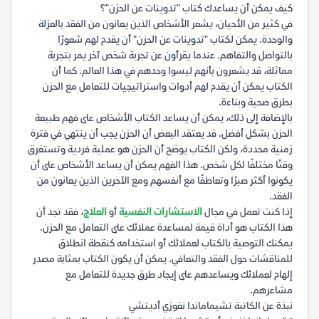
كيف يمكن أن يساعدك كتاب "تدوينات عن الحزن"؟
في كثير من الأحيان، يشعر الأشخاص الذين يعانون من الفقد بالعزلة
والوحدة. يمكن لكتاب "تدوينات عن الحزن" أن يقدم لهم شعورًا
بالتواصل والتفاهم. عندما يقرأون عن تجربة شخص آخر يمر بتجربة
مماثلة، قد يشعرون بأنهم ليسوا وحدهم في هذا العالم. كما أن
الكتاب يمكن أن يقدم لهم أدوات واستراتيجيات للتعامل مع الحزن
بطرق صحية وبناءة.
بالإضافة إلى ذلك، يمكن أن يساعد الكتاب الأشخاص على فهم طبيعة
الحزن بشكل أفضل. قد يعتقد البعض أن الحزن يجب أن ينتهي في فترة
زمنية محددة، ولكن الكتاب يوضح أن الحزن هو عملية فردية وتستغرق
وقتًا مختلفًا لكل شخص. هذا الفهم يمكن أن يساعد الأشخاص على أن
يكونوا أكثر صبرًا وتعاطفًا مع أنفسهم ومع الآخرين الذين يعانون من
الفقد.
إذا كنت تعمل في مجال
الاستشارات النفسية
أو
العلاج
، فقد تجد أن
هذا الكتاب هو أداة قيمة لمساعدة عملائك على التعامل مع الحزن.
يمكنك التوصية بالكتاب لعملائك أو استخدامه كنقطة انطلاق
للمناقشات حول الفقد والتعافي. يمكن أن يكون الكتاب بمثابة مصدر
إلهام لعملائك ويساعدهم على إيجاد طرق جديدة للتعامل مع
مشاعرهم.
نبذة عن الكاتبة تشيماماندا نغوزي أديتشي