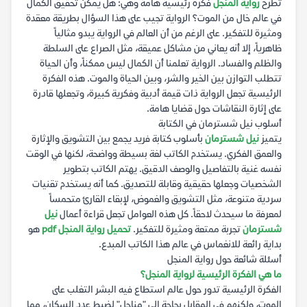
تطرح
رواية المنجل
فكرة رئيسية هامة وهي: هل يمكن تحقيق الكمال
في عالم خال من الموت؟ الرواية تجيب على هذا السؤال بطريقة معقدة
ومثيرة للتفكير. على الرغم من أن العالم في الرواية يبدو مثالياً
ظاهرياً، إلا أنه يعاني من مشاكل عميقة، مثل الصراع على السلطة
والظلم والفساد. الرواية تعلمنا أن الكمال ليس ممكناً، وأن الحياة
تتطلب التوازن بين الخير والشر، وبين الحياة والموت. هذه الفكرة
الرئيسية تجعل الرواية ذات قيمة أدبية وفكرية كبيرة، وتجعلها قادرة
على إثارة النقاشات حول قضايا هامة.
أسلوب نيل شسترمان في الكتابة
يتميز
نيل شسترمان
بأسلوب كتابة فريد يجمع بين التشويق والإثارة
والعمق الفكري. يستخدم الكاتب لغة بسيطة وواضحة، لكنها في الوقت
نفسه غنية بالتفاصيل والوصف الدقيق. يهتم الكاتب بتطوير
الشخصيات وجعلها حقيقية وقابلة للتصديق. كما أنه يستخدم تقنيات
سردية متنوعة، مثل التشويق والغموض، لإبقاء القارئ متحمساً
لمعرفة ما سيحدث لاحقاً. كل هذه العوامل تجعل قراءة أعمال
نيل
شسترمان
تجربة ممتعة ومثيرة للتفكير.
تحميل رواية المنجل pdf
هو
بداية رائعة للانغماس في عالم هذا الكاتب المبدع.
أسئلة شائعة حول رواية المنجل
ما هي الفكرة الرئيسية لرواية المنجل؟
الفكرة الرئيسية تدور حول عالم استطاع فيه البشر التغلب على
الموت، ولكنهم في المقابل بحاجة إلى "مناجل" لضبط عدد السكان، مما