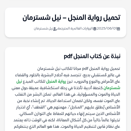
تحميل رواية المنجل – نيل شسترمان
2025/06/01
الروايات العالمية المترجمة
نيل شسترمان
نبذة عن كتاب المنجل pdf
تحميل رواية المنجل pdf مجانا للكاتب نيل شسترمان
في عالمٍ مُستقبلي بديع، تتجسد فيه أحلام البشرية بالخلود والقضاء
على الأمراض والجوع والحروب، تبرز
رواية المنجل
للكاتب المبدع
نيل
شسترمان
كتحفة أدبية تأخذنا في رحلة استكشافية عميقة حول معنى
الحياة والموت والمسؤولية. في هذا العالم، تمكن البشر من التغلب
على الموت نفسه، ولكن لضمان استدامة الحياة، تم إنشاء نخبة من
الأشخاص يُطلق عليهم "المناجل"، مهمتهم هي "القطف"، أي اختيار
الأشخاص الذين سيتم إنهاء حياتهم للحفاظ على التوازن السكاني.
تخيلوا عالماً خالياً من كل أشكال المعاناة، لكنه في الوقت ذاته يعتمد
على نظام قاسٍ لتنظيم الحياة والموت. هذا هو العالم الذي ينتظركم