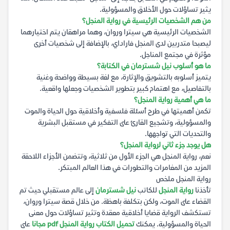
يثير تساؤلات حول الأخلاق والمسؤولية.
من هم الشخصيات الرئيسية في رواية المنجل؟
الشخصيات الرئيسية هي سيترا وروان، وهما مراهقان يتم اختيارهما
ليصبحا متدربين لدى المنجل فاراداي، بالإضافة إلى شخصيات أخرى
مؤثرة في مجتمع المناجل.
ما هو أسلوب نيل شسترمان في الكتابة؟
يتميز أسلوبه بالتشويق والإثارة، مع لغة بسيطة وواضحة وغنية
بالتفاصيل، مع اهتمام كبير بتطوير الشخصيات وجعلها واقعية.
ما هي أهمية رواية المنجل؟
تكمن أهميتها في طرح أسئلة فلسفية وأخلاقية حول الحياة والموت
والمسؤولية، وتشجيع القارئ على التفكير في مستقبل البشرية
والتحديات التي تواجهها.
هل يوجد جزء ثاني لرواية المنجل؟
نعم، رواية المنجل هي الجزء الأول من ثلاثية، وتتضمن الأجزاء اللاحقة
المزيد من المغامرات والتطورات في هذا العالم المبتكر.
رواية المنجل ملخص
تأخذنا
رواية المنجل
للكاتب
نيل شسترمان
إلى عالم مستقبلي حيث تم
القضاء على الموت، ولكن بتكلفة باهظة. من خلال قصة سيترا وروان،
تستكشف الرواية قضايا أخلاقية معقدة وتثير تساؤلات حول معنى
الحياة والمسؤولية. يمكنك
تحميل الكتاب رواية المنجل pdf مجانا
على