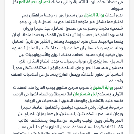
في صفحات هذه الرواية الآسرة، والتي يمكنك
تحميلها بصيغة pdf
بكل
سهولة.
تدور أحداث
رواية المنجل
حول سيترا وروان، وهما مراهقان يتم
اختيارهما بشكل غير متوقع للتتلمذ على يد المنجل فاراداي، وهو
شخصية حكيمة ومحترمة في مجتمع المناجل. يجد سيترا وروان
نفسيهما أمام خيار صعب: إما أن يتقنا فن القطف ويصبحا منجلاً، أو أن
يفقدا حياتيهما. خلال فترة تدريبهما، يتعلمان الكثير عن تاريخ المناجل
وفلسفتهم، ويكتشفان أن هناك صراعات داخلية بين المناجل أنفسهم
حول كيفية إدارة عملية القطف. تختلف الرؤى والأيديولوجيات بين
المناجل، مما يؤدي إلى توترات وصراعات تهدد النظام المثالي الذي
يعيشون فيه. هذا الصراع على السلطة والرؤى المختلفة يشكل محوراً
أساسياً في تطور الأحداث، ويجعل القارئ يتساءل عن أخلاقيات القطف
وأهدافه.
تتميز
رواية المنجل
بأسلوب سردي مشوق يجذب القارئ منذ الصفحات
الأولى. يستخدم
نيل شسترمان
لغة بسيطة وواضحة، لكنها في الوقت
نفسه غنية بالتفاصيل والوصف الدقيق. الشخصيات في الرواية
مرسومة بعناية، ولكل شخصية دوافعها وأهدافها الخاصة. سيترا
وروان ليسا مجرد شخصيتين رئيسيتين، بل هما رمزان للصراع بين
الخير والشر، وبين الواجب والحرية. من خلالهما، يستكشف الكاتب
قضايا أخلاقية وفلسفية معقدة، ويجعل القارئ يفكر ملياً في معنى
الحياة والموت، وفي المسؤولية التي تقع على عاتقنا كبشر. استمتعوا