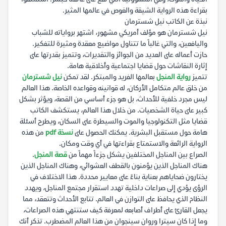
بقراءة هذه الرواية الشيقة والغوص في عالمها المثير.
نبذة عن الكاتب نيل شسترمان
نيل شسترمان هو مؤلف أمريكي مشهور، اشتهر برواياته للشباب
واليافعين، والتي غالباً ما تتناول مواضيع معقدة ومثيرة للتفكير.
حازت أعماله على العديد من الجوائز والتقديرات، وتتميز بقدرتها على
إثارة النقاشات حول قضايا اجتماعية وأخلاقية هامة.
تتميز
رواية المنجل
بعالمها الفريد والمبتكر. لقد تمكن
نيل شسترمان
من خلق عالم متكامل الأركان، له قوانينه وقواعده الخاصة. هذا العالم
ليس مجرد خلفية للأحداث، بل هو جزء أساسي من القصة، ويؤثر بشكل
كبير على حياة الشخصيات. من خلال هذا العالم، يستكشف الكاتب
قضايا مثل التكنولوجيا والموت والسيطرة على السكان، ويطرح أسئلة
هامة حول مستقبل البشرية. يمكنك الحصول على
نسخة pdf
من هذه
الرواية الرائعة والاستمتاع بقراءتها في أي وقت ومكان.
الصراع بين المناجل المختلفين يشكل جزءاً مهماً من
قصة المنجل
.
هناك المناجل الذين يؤمنون بالقطف العشوائي، وهناك المناجل الذين
يختارون ضحاياهم بعناية بناءً على معايير محددة. هذا الاختلاف في
الرؤى يؤدي إلى صراعات داخلية تهدد استقرار مجتمع المناجل، ويهدد
النظام الذي يحافظ على التوازن في العالم. تتابع الأحداث وتتعقد، مما
يجعل القارئ على أطراف أصابعه لمعرفة كيف ستنتهي هذه الصراعات،
وما إذا كان سيترا وروان سينجوان من هذا العالم المضطرب. تذكر أنك