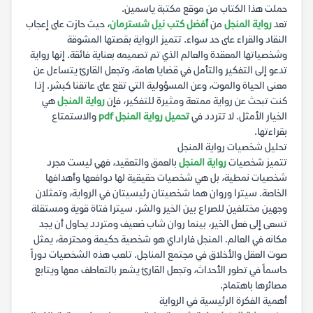
حملت هذا الكتاب من موقع مكتبة ياسمين.
تعد
رواية المنجل
من
أفضل كتب نيل شسترمان
، حيث حازت على إعجاب
النقاد والقراء على حد سواء. تتميز الرواية بقصتها المشوقة
وشخصياتها المعقدة والعالم الذي تم تصميمه بعناية فائقة. إنها رواية
تدعو إلى التفكير والتأمل في قضايا هامة، وتجعل القارئ يتساءل عن
معنى الحياة والموت، وعن المسؤولية التي تقع على عاتقنا كبشر. إذا
كنت تبحث عن رواية ممتعة ومثيرة للتفكير، فإن
رواية المنجل
هي
الخيار الأمثل. لا تتردد في
تحميل رواية المنجل pdf
والاستمتاع
بقراءتها.
تحليل شخصيات رواية المنجل
تتميز شخصيات
رواية المنجل
بالعمق والتعقيد، فهي ليست مجرد
شخصيات نمطية، بل هي شخصيات حقيقية لها دوافعها وأهدافها
الخاصة. سيترا وروان هما شخصيتان رئيسيتان في الرواية، وتمثلان
وجهين مختلفين للصراع بين الخير والشر. سيترا فتاة قوية ومستقلة
تسعى إلى فعل الخير، بينما روان شاب ضعيف ومتردد يحاول أن يجد
مكانه في العالم. المنجل فاراداي هو شخصية حكيمة ومحترمة، يمثل
صوت العقل والأخلاق في مجتمع المناجل. تلعب هذه الشخصيات دوراً
حاسماً في تطور الأحداث، وتجعل القارئ يشعر بالتعاطف معها ويتابع
مصائرها باهتمام.
أهمية الفكرة الرئيسية في الرواية