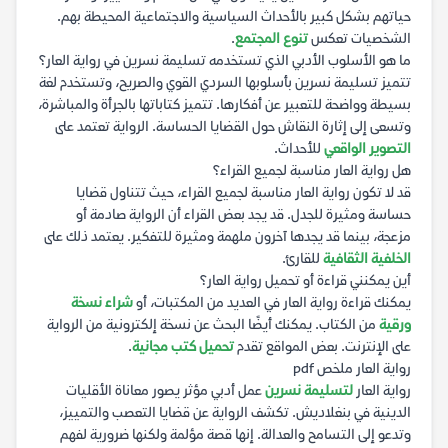
حياتهم بشكل كبير بالأحداث السياسية والاجتماعية المحيطة بهم.
الشخصيات تعكس
تنوع المجتمع
.
ما هو الأسلوب الأدبي الذي تستخدمه تسليمة نسرين في رواية العار؟
تتميز تسليمة نسرين بأسلوبها السردي القوي والصريح، وتستخدم لغة
بسيطة وواضحة للتعبير عن أفكارها. تتميز كتاباتها بالجرأة والمباشرة،
وتسعى إلى إثارة النقاش حول القضايا الحساسة. الرواية تعتمد على
التصوير الواقعي
للأحداث.
هل رواية العار مناسبة لجميع القراء؟
قد لا تكون رواية العار مناسبة لجميع القراء، حيث تتناول قضايا
حساسة ومثيرة للجدل. قد يجد بعض القراء أن الرواية صادمة أو
مزعجة، بينما قد يجدها آخرون ملهمة ومثيرة للتفكير. يعتمد ذلك على
الخلفية الثقافية
للقارئ.
أين يمكنني قراءة أو تحميل رواية العار؟
يمكنك قراءة رواية العار في العديد من المكتبات، أو
شراء نسخة
ورقية
من الكتاب. يمكنك أيضًا البحث عن نسخة إلكترونية من الرواية
على الإنترنت. بعض المواقع تقدم
تحميل كتب مجانية
.
رواية العار ملخص pdf
رواية العار
لتسليمة نسرين
عمل أدبي مؤثر يصور معاناة الأقليات
الدينية في بنغلاديش. تكشف الرواية عن قضايا التعصب والتمييز،
وتدعو إلى التسامح والعدالة. إنها قصة مؤلمة ولكنها ضرورية لفهم