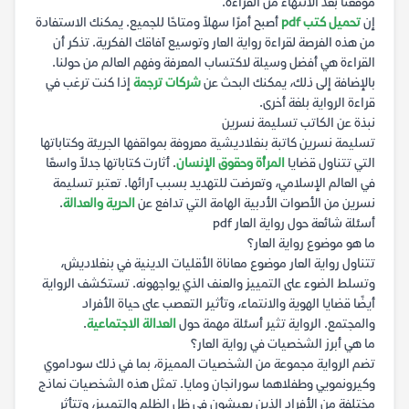
موقعنا بعد الانتهاء من القراءة.
إن
تحميل كتب pdf
أصبح أمرًا سهلاً ومتاحًا للجميع. يمكنك الاستفادة
من هذه الفرصة لقراءة رواية العار وتوسيع آفاقك الفكرية. تذكر أن
القراءة هي أفضل وسيلة لاكتساب المعرفة وفهم العالم من حولنا.
بالإضافة إلى ذلك، يمكنك البحث عن
شركات ترجمة
إذا كنت ترغب في
قراءة الرواية بلغة أخرى.
نبذة عن الكاتب تسليمة نسرين
تسليمة نسرين كاتبة بنغلاديشية معروفة بمواقفها الجريئة وكتاباتها
التي تتناول قضايا
المرأة وحقوق الإنسان
. أثارت كتاباتها جدلاً واسعًا
في العالم الإسلامي، وتعرضت للتهديد بسبب آرائها. تعتبر تسليمة
نسرين من الأصوات الأدبية الهامة التي تدافع عن
الحرية والعدالة
.
أسئلة شائعة حول رواية العار pdf
ما هو موضوع رواية العار؟
تتناول رواية العار موضوع معاناة الأقليات الدينية في بنغلاديش،
وتسلط الضوء على التمييز والعنف الذي يواجهونه. تستكشف الرواية
أيضًا قضايا الهوية والانتماء، وتأثير التعصب على حياة الأفراد
والمجتمع. الرواية تثير أسئلة مهمة حول
العدالة الاجتماعية
.
ما هي أبرز الشخصيات في رواية العار؟
تضم الرواية مجموعة من الشخصيات المميزة، بما في ذلك سوداموي
وكيرونمويي وطفلاهما سورانجان ومايا. تمثل هذه الشخصيات نماذج
مختلفة من الأفراد الذين يعيشون في ظل الظلم والتمييز، وتتأثر