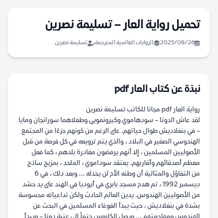
تحميل رواية العار – تسليمة نصرين
2025/08/26
الروايات العالمية المترجمة
تسليمة نصرين
نبذة عن كتاب العار pdf
رواية العار pdf مجانا للكاتب تسليمة نصرين
لقد عاش الدوتا – سودهاموي وكيرونمويي وطفلاهما سورانجان ومايا
– في بنغلاديش طوال حياتهم. على الرغم من كونهم جزءًا من المجتمع
الهندوسي الصغير في البلاد ، والذي يتم ترويعه في كل فرصة من قبل
الأصوليين المسلمين ، إلا أنهم يرفضون مغادرة بلدهم ، كما فعل
معظم أصدقائهم وأقاربهم. يعتقد سوداموي ، الملحد ، بمزيج ساذج
من التفاؤل والمثالية أن وطنه الأم لن يخذله … وبعد ذلك ، في 6
ديسمبر 1992 ، تم هدم مسجد بابري في أيوديا في الهند على يد حشد
من الأصوليين الهندوس. يدين العالم الحادث ولكن تداعياته محسوسة
بشدة في بنغلاديش ، حيث يبدأ الغوغاء المسلمين في البحث عن
الهندوس ومهاجمتهم … ويصل الكابوس حتماً إلى عتبة دوتا – ويبدأ