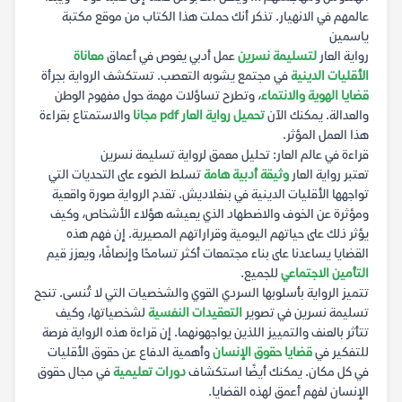
عالمهم في الانهيار. تذكر أنك حملت هذا الكتاب من موقع مكتبة
ياسمين
رواية العار
لتسليمة نسرين
عمل أدبي يغوص في أعماق
معاناة
الأقليات الدينية
في مجتمع يشوبه التعصب. تستكشف الرواية بجرأة
قضايا الهوية والانتماء
، وتطرح تساؤلات مهمة حول مفهوم الوطن
والعدالة. يمكنك الآن
تحميل رواية العار pdf مجانا
والاستمتاع بقراءة
هذا العمل المؤثر.
قراءة في عالم العار: تحليل معمق لرواية تسليمة نسرين
تعتبر رواية العار
وثيقة أدبية هامة
تسلط الضوء على التحديات التي
تواجهها الأقليات الدينية في بنغلاديش. تقدم الرواية صورة واقعية
ومؤثرة عن الخوف والاضطهاد الذي يعيشه هؤلاء الأشخاص، وكيف
يؤثر ذلك على حياتهم اليومية وقراراتهم المصيرية. إن فهم هذه
القضايا يساعدنا على بناء مجتمعات أكثر تسامحًا وإنصافًا، ويعزز قيم
التأمين الاجتماعي
للجميع.
تتميز الرواية بأسلوبها السردي القوي والشخصيات التي لا تُنسى. تنجح
تسليمة نسرين في تصوير
التعقيدات النفسية
لشخصياتها، وكيف
تتأثر بالعنف والتمييز اللذين يواجهونهما. إن قراءة هذه الرواية فرصة
للتفكير في
قضايا حقوق الإنسان
وأهمية الدفاع عن حقوق الأقليات
في كل مكان. يمكنك أيضًا استكشاف
دورات تعليمية
في مجال حقوق
الإنسان لفهم أعمق لهذه القضايا.