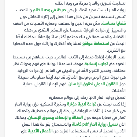
تسليمة نسرين والعار: صرخة في وجه الظلم
رواية العار ليست مجرد قصة، بل هي
صرخة في وجه الظلم
والتعصب.
تسعى تسليمة نسرين من خلال هذا العمل إلى إثارة النقاش حول
قضايا حساسة
، مثل حرية الدين والمعتقد، وحماية الأقليات من العنف
والتمييز. إن قراءة الرواية تشجعنا على التفكير النقدي في هذه
القضايا، والمساهمة في بناء مجتمع أكثر عدلاً وإنصافًا. يمكنك أيضًا
البحث عن
استضافة مواقع
لمشاركة أفكارك وآرائك حول هذه القضايا
مع الآخرين.
تعتبر الرواية إضافة قيمة إلى الأدب العالمي، حيث تساهم في تسليط
الضوء على
تجارب إنسانية
مهمة. تساعدنا الرواية على فهم وجهات نظر
مختلفة، وتقدير التنوع الثقافي والديني في العالم. إن قراءة الرواية
هي تجربة تثري الوعي وتوسع الآفاق. قد تجد أيضًا معلومات مفيدة
حول
القانون الدولي لحقوق الإنسان
لفهم الإطار القانوني لحماية
الأقليات.
تحميل رواية العار pdf: رحلة إلى عوالم مضطربة
إذا كنت تبحث عن
قراءة أدبية مؤثرة
ومثيرة للتفكير، فإن رواية العار
هي خيار ممتاز. تأخذك الرواية في رحلة إلى عوالم مضطربة، وتجعلك
تفكر في قضايا مهمة حول
العدالة والإنصاف وحقوق الإنسان
. يمكنك
الآن
تحميل رواية العار pdf كاملة
والاستمتاع بقراءة هذا العمل
الأدبي المميز. لا تنسَ استكشاف المزيد من
الأعمال الأدبية
على