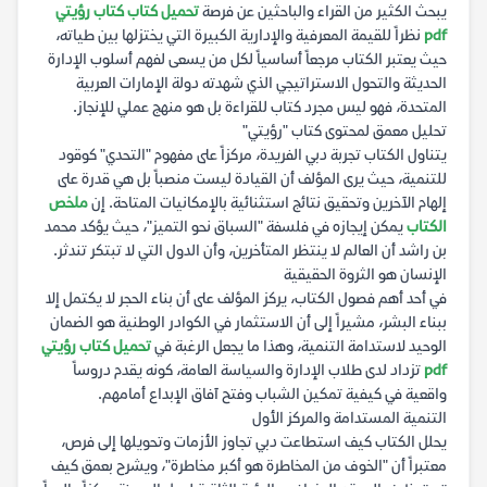
يبحث الكثير من القراء والباحثين عن فرصة
تحميل كتاب كتاب رؤيتي
pdf
نظراً للقيمة المعرفية والإدارية الكبيرة التي يختزلها بين طياته،
حيث يعتبر الكتاب مرجعاً أساسياً لكل من يسعى لفهم أسلوب الإدارة
الحديثة والتحول الاستراتيجي الذي شهدته دولة الإمارات العربية
المتحدة، فهو ليس مجرد كتاب للقراءة بل هو منهج عملي للإنجاز.
تحليل معمق لمحتوى كتاب "رؤيتي"
يتناول الكتاب تجربة دبي الفريدة، مركزاً على مفهوم "التحدي" كوقود
للتنمية، حيث يرى المؤلف أن القيادة ليست منصباً بل هي قدرة على
إلهام الآخرين وتحقيق نتائج استثنائية بالإمكانيات المتاحة. إن
ملخص
الكتاب
يمكن إيجازه في فلسفة "السباق نحو التميز"، حيث يؤكد محمد
بن راشد أن العالم لا ينتظر المتأخرين، وأن الدول التي لا تبتكر تندثر.
الإنسان هو الثروة الحقيقية
في أحد أهم فصول الكتاب، يركز المؤلف على أن بناء الحجر لا يكتمل إلا
ببناء البشر، مشيراً إلى أن الاستثمار في الكوادر الوطنية هو الضمان
الوحيد لاستدامة التنمية، وهذا ما يجعل الرغبة في
تحميل كتاب رؤيتي
pdf
تزداد لدى طلاب الإدارة والسياسة العامة، كونه يقدم دروساً
واقعية في كيفية تمكين الشباب وفتح آفاق الإبداع أمامهم.
التنمية المستدامة والمركز الأول
يحلل الكتاب كيف استطاعت دبي تجاوز الأزمات وتحويلها إلى فرص،
معتبراً أن "الخوف من المخاطرة هو أكبر مخاطرة"، ويشرح بعمق كيف