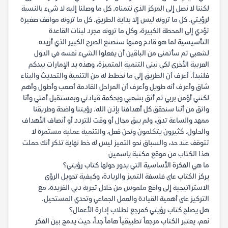
لكننا لا نصل إلى المركز الذي نتمناه. كل ما وصلنا إليه لا شيء بالنسبة
لرؤيتي. كل ما ترونه ليس إلا بداية الطريق. كل ما ترونه مواقف صغيرة
تؤدي إلى المحطة الكبيرة، وكل ما ترونه مجرد لبنات القاعدة
التأسيسية لما هو قادم ومنها سنصنع الصرح الكبير الذي أريده
لشعبي ثم سأتمنى من الباقين أن يفعلوا الشيء نفسه في الدول
العربية الأخرى لكي نبني التنمية المتميزة، وهذه يد الإمارات بيدكم
فلنبدأ. أعرف أن الطريق إلى ما نخطط له من التنمية والتحديث والبناء
شاق وأعرف أنه طويل وأعرف أن المراحل القادمة أصعب وأطول وأهم
لكنني أؤمن بربي ثم أثق بشعبي وبحكمة قيادتي وبمستقبل أمتي وأنا
واثق من أننا سنحقق كل أهدافنا بإذن الله. رؤيتنا واضحة وطريقنا
ممهد والساعة تدق، ولم يبق مجال أو وقت للتردد أو أنصاف الأهداف
والحلول. كثيرون يتكلمون ونحن فعل، والتنمية عملية مستمرة لا
تتوقف عند حد، والسباق نحو التميز ليس له خط نهاية تذكر أنك حملت
هذا الكتاب من موقع مكتبة ياسمين
ما هي الفكرة الأساسية التي يدور حولها كتاب رؤيتي؟
يركز الكتاب على فلسفة التميز والريادة، وكيفية تحويل الرؤى
الاستراتيجية إلى واقع ملموس من خلال تجربة دبي الفريدة، مع
التركيز على أهمية القيادة والعمل الجماعي وتحدي المستحيل.
هل يصلح كتاب رؤيتي كمرجع لطلاب إدارة الأعمال؟
نعم، يعتبر الكتاب مرجعاً تطبيقياً هاماً جداً، حيث يدمج بين الفكر