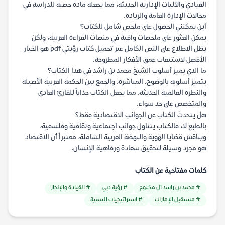
القيادي والآليات الإدارية الحديثة، مما يجعله مادة خصبة للدراسة في
مجالات الإدارة العامة والريادة.
أين يمكنني الحصول على ملخص شامل للكتاب؟
يمكن العثور على ملخصات وافية في منصات القراءة العربية، ولكن
يظل الاطلاع على النص الكامل عبر تحميل كتاب رؤيتي pdf هو الخيار
الأفضل لاستيعاب عمق الأفكار المطروحة.
ما الذي يميز أسلوب الشيخ محمد بن راشد في هذا الكتاب؟
يتميز أسلوبه بالوضوح، المباشرة، والجمع بين الحكمة العربية الأصيلة
والنظرة العالمية الحديثة، مما يجعل الكتاب جذاباً للقارئ العادي
والمتخصص على حد سواء.
هل يتحدث الكتاب عن الجوانب الاقتصادية فقط؟
بالطبع لا، فالكتاب يتناول جوانب اجتماعية وثقافية وفلسفية،
ويناقش قضايا الهوية والنهضة العربية الشاملة، معتبراً أن الاقتصاد
هو مجرد وسيلة لتحقيق سعادة ورفاهية الإنسان.
كلمات مفتاحية عن الكتاب
# محمد بن راشد آل مكتوم
# رؤية دبي
# القيادة والإنجاز
# مستقبل الإمارات
# استراتيجيات التنمية