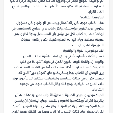
تم توظيف الموقع الجغرافي والرؤية الثاقبة لجعل المدينة مركزاً عالمياً
للتجارة والسياحة والابتكار، معتمداً على مبدأ الشفافية والسرعة في
اتخاذ القرار.
لمن هذا الكتاب؟
هذا الكتاب موجه لكل رائد أعمال يبحث عن الإلهام، ولكل مسؤول
حكومي يريد تطوير مؤسسته، ولكل شاب عربي يطمح للمساهمة في
نهضة أمته، إنه كتاب لكل من يؤمن بأن المستحيل وجهة نظر وليس
حقيقة مطلقة، وبأن الإرادة الصلبة كفيلة بتجاوز كافة العقبات
البيروقراطية واللوجستية.
نقد موضوعي: القوة والواقعية
يتميز الكتاب بأسلوب أدبي رفيع ولغة مباشرة تخاطب العقل
والوجدان، ونقطة قوته الكبرى تكمن في كونه "شهادة من قلب
التجربة" لا مجرد نظريات أكاديمية جافة، أما من الناحية النقدية، فقد
يرى البعض أن الكتاب يركز بشكل كبير على "نموذج دبي" الذي قد
يصعب تكراره في بيئات سياسية واقتصادية مختلفة تماماً دون توفر
ذات الظروف القيادية، ومع ذلك يظل الكتاب ملهماً في جوهره
الشامل.
الحياة فرص، والفرص الكبيرة لا تطرق الأبواب فمن يريدها عليه أن
ينتزعها انتزاعاً ويكتسبها لشعبه ولنفسه، وعلى الإنسان أن يتسلح
بروح القوة وصلابة الإرادة والعزيمة والرغبة في انتزاع الفرص الكبيرة
لكي لا يعيش على فتات الأسود. لن أترك فرصة في انتظار فرصة أخرى،