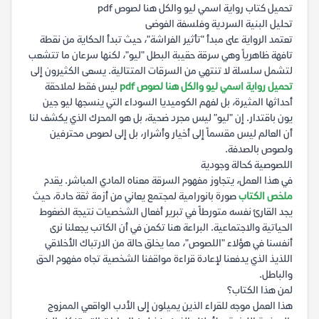
تحميل كتاب رواية اسمي ليو والكل هنا لصوص pdf
تحليل البنية السردية وفلسفة الفوضى
تعتمد الرواية على مبدأ "تأثير الفراشة"، حيث تبدأ الحكاية من نقطة
تافهة ظاهرياً وهي سرقة حقيبة البطل "ليو"، لكنها سرعان ما تتشعب
لتشمل سلسلة لا تنتهي من السرقات المتتالية. يسعى الكثيرون إلى
تحميل رواية اسمي ليو والكل هنا لصوص pdf
ليس فقط لملاحقة
أحداثها المثيرة، بل لفهم الكوميديا السوداء التي ينسجها ليو جين
يون باقتدار. إن "ليو" ليس مجرد ضحية، بل هو المحرك الذي يكشف لنا
أن العالم ليس مقسماً إلى أخيار وأشرار، بل إلى لصوص محترفين
ولصوص بالصدفة.
اللصوصية كحالة وجودية
في هذا العمل، يتجاوز مفهوم السرقة معناه المادي المباشر. يقدم
ملخص الكتاب
صورة بانورامية لمجتمع يعاني من أزمة ثقة حادة، حيث
يجد القارئ نفسه متورطاً في تبرير أفعال الشخصيات نتيجة الضغوط
الحياتية والاجتماعية. البراعة هنا تكمن في أن الكاتب يجعلنا نرى
أنفسنا في هؤلاء "اللصوص"، مما يخلق حالة من الارتباك الأخلاقي
اللذيذ الذي يدفعنا لإعادة قراءة مواقفنا الشخصية تجاه مفهوم الحق
والباطل.
لمن هذا الكتاب؟
هذا العمل موجه للقراء الذين يميلون إلى الأدب الواقعي الممزوج