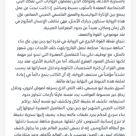
بالسخرية اللاذعة، ولأولئك الذين يفضلون الروايات التي تفكك البنى
الاجتماعية المعقدة بأسلوب بسيط ومباشر. إذا كنت تبحث عن عمل
يجمع بين الإثارة البوليسية والعمق الفلسفي الصيني المعاصر، فإن
هذه الرواية ستكون خيارك الأمثل، فهي تخاطب الإنسان المأزوم في
كل زمان ومكان، بعيداً عن حدود الجغرافيا الصينية.
نقد موضوعي: القوة والضعف
تتجلى نقطة القوة الكبرى في الرواية في قدرة ليو جين يون على بناء
"متاهة سردية" محكمة تجعل القارئ يلهث خلف الأحداث دون شعور
بالملل، مع توظيف ذكي جداً للتفاصيل الصغيرة التي تبدو غير مهمة
لكنها تشكل العمود الفقري للحبكة. أما من الناحية الأخرى، فقد يجد
بعض القراء أن كثرة الشخصيات الثانوية وتداخل مساراتها قد يسبب
تشتتاً مؤقتاً في منتصف الرواية، إلا أن الكاتب ينجح دائماً في إعادة
لملمة هذه الخيوط في النهاية ببراعة فائقة.
تُسرق حقيبة ليو فيسعى خلف اللص الذي يسرقه لصوصً آخرون، وخلال
رحلةٍ غير محسوبة العواقب، يجد نفسه غارقًا بأزمات تتجاوز حدود
استيعابه، تكشف له حقيقة الكل وتكشف ليو نفسه أيضًا. يراكم
الكاتب الصيني الشهير ليو جين يون، التفاصيل الصغيرة ليحولها إلى
بناء سردي مُحكم يجرد طبقات عالمه ببطء. يضيف إليها سخرية دقيقة
لا تنزع إنسانية الشخوص، لكن تثقلها، فيصيغ متاهة تحبسنا داخلها
مع أبطاله المأزومين. إنه لا يسعى لتغيير العالم بقدر ما يحاول كشف
خفاياه، ليس في الصين فحسب، بل في العالم بأكمله. وعبر متلازمات