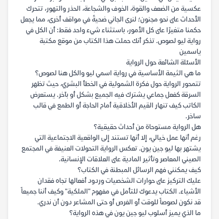
عكسية من الضعف والقوة، الخوف والشجاعة، الحذر والتهور، تتحرك
الأحداث على نحو مجنون؛ لنرى الجاني ضحيةً في مواقف أخرى، مما يجعل
حكمنا متغيرًا على كل الأمور، باستثناء شيء واحد فقط: أن الكل في
رواية ليو لصوص. تذكر أنك حملت هذا الكتاب من موقع مكتبة
ياسمين
الأسئلة الشائعة حول الرواية
ما هي الثيمة الأساسية في رواية اسمي ليو والكل هنا لصوص؟
تتمحور الرواية حول فكرة الشمولية في الخطأ البشري، حيث تظهر
السرقة كفعل جماعي يشترك فيه الجميع بشكل أو بآخر. يستعرض
الكاتب كيف تنهار القيم الأخلاقية أمام الحاجة أو الطمع في قالب
ساخر.
هل الرواية مستوحاة من أحداث حقيقية؟
رغم أنها عمل خيالي، إلا أنها تستند إلى الواقعية الاجتماعية التي
يشتهر بها ليو جين يون. تعكس الرواية التحولات العنيفة في المجتمع
الصيني المعاصر وتأثير المادية على العلاقات الإنسانية.
كيف يمكنني فهم الرسائل المبطنة في الكتاب؟
عليك التركيز على حوارات الشخصيات وردود أفعالها تجاه فقدان
الأشياء. الكتاب يدعوك للتأمل في مفهوم "الملكية" وكيف أننا جميعاً
قد نكون لصوصاً للوقت أو الفرص أو حتى المشاعر دون أن ندري.
ما الذي يميز أسلوب ليو جين يون في هذه الرواية؟