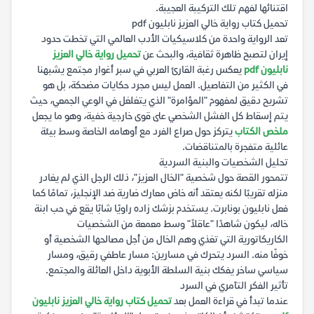
اقتنائها لفهم تلك التركيبة العجيبة.
تحميل كتاب رواية خالي العزيز نابليون pdf
تعد الرواية واحدة من كلاسيكيات الأدب العالمي التي تخطت حدود
إيران لتصبح ظاهرة ثقافية، والبحث عن
تحميل رواية خالي العزيز
نابليون pdf
يعكس رغبة القارئ العربي في سبر أغوار مجتمع يشبهنا
في الكثير من التفاصيل. العمل ليس مجرد حكايات مضحكة، بل هو
تشريح دقيق لمفهوم "المؤامرة" الذي يتغلغل في الوعي الجمعي، حيث
يتم إسقاط كل الفشل الشخصي على قوى خارجية خفية، وهو ما يجعل
ملخص الكتاب
يتركز حول صراع الفرد مع أوهامه الخاصة وسط بيئة
عائلية متفجرة بالمتناقضات.
تحليل الشخصيات والبنية السردية
تتمحور القصة حول شخصية "الخال العزيز"، ذلك الرجل الذي لم يغادر
منزله تقريبًا لكنه يعتقد أنه خاض معارك ضارية ضد الإنجليز، تمامًا كما
فعل نابليون بونابرت. يستخدم بزشك زاده راويًا شابًا يقع في حب ابنة
خاله، ليكون شاهدًا "عاقلاً" وسط معمعة من الشخصيات
الكاريكاتورية التي تغذي وهم الخال من أجل مصالحها الشخصية أو
خوفًا منه. السرد يتحرك في مسارين: مسار عاطفي رقيق، ومسار
سياسي ساخر يفكك بنية السلطة الأبوية داخل العائلة والمجتمع.
تأثير الفكر التآمري في السرد
عندما تبدأ في قراءة العمل بعد
تحميل كتاب رواية خالي العزيز نابليون