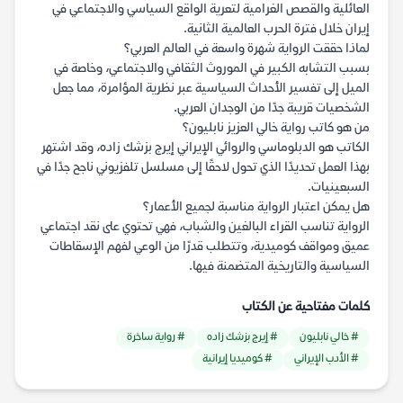
العائلية والقصص الغرامية لتعرية الواقع السياسي والاجتماعي في
إيران خلال فترة الحرب العالمية الثانية.
لماذا حققت الرواية شهرة واسعة في العالم العربي؟
بسبب التشابه الكبير في الموروث الثقافي والاجتماعي، وخاصة في
الميل إلى تفسير الأحداث السياسية عبر نظرية المؤامرة، مما جعل
الشخصيات قريبة جدًا من الوجدان العربي.
من هو كاتب رواية خالي العزيز نابليون؟
الكاتب هو الدبلوماسي والروائي الإيراني إيرج بزشك زاده، وقد اشتهر
بهذا العمل تحديدًا الذي تحول لاحقًا إلى مسلسل تلفزيوني ناجح جدًا في
السبعينيات.
هل يمكن اعتبار الرواية مناسبة لجميع الأعمار؟
الرواية تناسب القراء البالغين والشباب، فهي تحتوي على نقد اجتماعي
عميق ومواقف كوميدية، وتتطلب قدرًا من الوعي لفهم الإسقاطات
السياسية والتاريخية المتضمنة فيها.
كلمات مفتاحية عن الكتاب
# خالي نابليون
# إيرج بزشك زاده
# رواية ساخرة
# الأدب الإيراني
# كوميديا إيرانية