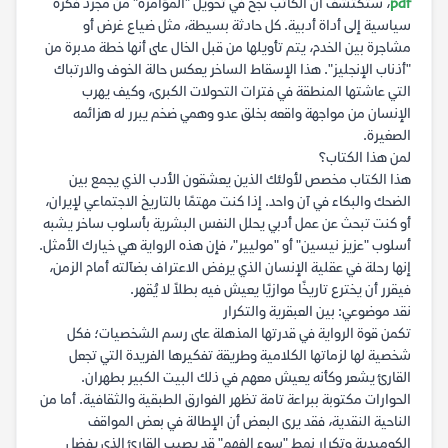
pdf
، ستكتشف أن الكاتب نجح في تحويل "المؤامرة" من مجرد فكرة
سياسية إلى أداة أدبية. كل حادثة بسيطة، مثل ضياع غرض أو
مشاجرة بين الخدم، يتم تأويلها من قبل الخال على أنها خطة مدبرة من
"أذناب الإنجليز". هذا الإسقاط الساخر يعكس حالة الخوف والارتباك
التي عاشتها المنطقة في فترات التحولات الكبرى، وكيف يهرب
الإنسان من مواجهة واقعه بخلق عدو وهمي ضخم يبرر له هزائمه
الصغيرة.
لمن هذا الكتاب؟
هذا الكتاب مخصص لأولئك الذين يعشقون الأدب الذي يجمع بين
الضحك والبكاء في آن واحد. إذا كنت مهتمًا بالتاريخ الاجتماعي لإيران،
أو كنت تبحث عن عمل أدبي يحلل النفس البشرية بأسلوب ساخر يشبه
أسلوب "عزيز نيسين" أو "موليير"، فإن هذه الرواية هي خيارك الأمثل.
إنها رحلة في عقلية الإنسان الذي يرفض الاعتراف بضآلته أمام الزمن،
فيقرر أن يخترع تاريخًا موازيًا يعيش فيه بطلاً لا يُقهر.
نقد موضوعي: بين العبقرية والتكرار
تكمن قوة الرواية في قدرتها المذهلة على رسم الشخصيات؛ فكل
شخصية لها لزماتها الكلامية وطريقة تفكيرها الفريدة التي تجعل
القارئ يشعر وكأنه يعيش معهم في ذلك البيت الكبير بطهران.
الحوارات مكتوبة ببراعة تامة تظهر الفوارق الطبقية والثقافية. أما من
الناحية النقدية، فقد يرى البعض أن الإطالة في بعض المواقف
الكوميدية وتكرار نمط "سوء الفهم" قد يصيب القارئ الذي يفضل