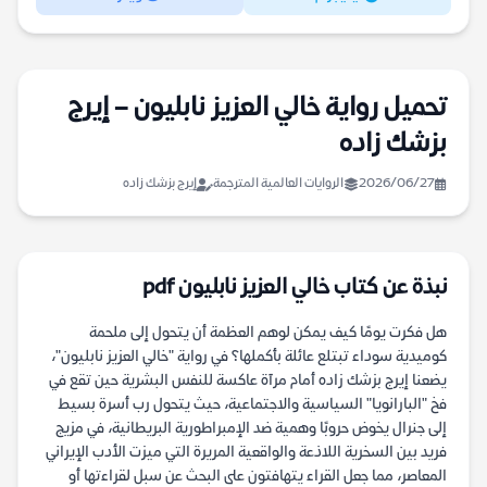
تحميل رواية خالي العزيز نابليون – إيرج
بزشك زاده
2026/06/27
الروايات العالمية المترجمة
إيرج بزشك زاده
نبذة عن كتاب خالي العزيز نابليون pdf
هل فكرت يومًا كيف يمكن لوهم العظمة أن يتحول إلى ملحمة
كوميدية سوداء تبتلع عائلة بأكملها؟ في رواية "خالي العزيز نابليون"،
يضعنا إيرج بزشك زاده أمام مرآة عاكسة للنفس البشرية حين تقع في
فخ "البارانويا" السياسية والاجتماعية، حيث يتحول رب أسرة بسيط
إلى جنرال يخوض حروبًا وهمية ضد الإمبراطورية البريطانية، في مزيج
فريد بين السخرية اللاذعة والواقعية المريرة التي ميزت الأدب الإيراني
المعاصر، مما جعل القراء يتهافتون على البحث عن سبل لقراءتها أو