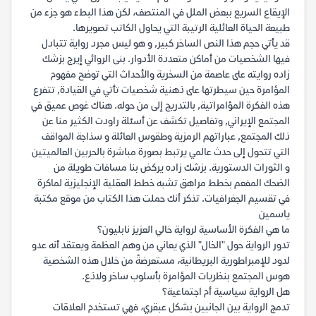
الإيقاع السريع ببعض الملل في المنتصف، لكن هذا البطء هو جزء من
طبيعة الحياة العائلية الرتيبة التي يحاول الكاتب تصويرها.
قد يأتي حجم هذا النص الساخر كبير, و هو ليس مجرد رواية تتبادل
فيها الشخصيات من أماكن متعددة الأدوار. بنى الروائي إيرج بزشك
زاده روايته على عاصمة من السخرية والأحداث التي توضح مفهوم
المؤامرة حين سيطرتها على ذهنية شخصيات تأتي في القيادة, تتفرع
هذه الفكرة المؤامراتية, بالتدريج إلى من حوله. هناك غوص عميق في
المجتمع الإيراني, وتفاصيل تكشف عن أسئلة راودت الكثير منا عن
ذلك المجتمع, عباراتهم الرمزية وطقوس العائلة و سذاجة المواقف
التي تتحول إلى حدث عالمي يرتبط بصورة مباشرة بالحربين العالميتين
و الثورات الدستورية. بزشك زاده يركض بنا مسافات طويلة من
الضحك المفعم بخطط مراهق تشبه خطط العقلية الإنجليزية لماكرة
في تقسيم الجغرافيات. تذكر أنك حملت هذا الكتاب من موقع مكتبة
ياسمين
ما هي الفكرة الأساسية لرواية خالي العزيز نابليون؟
تدور الرواية حول "الخال" الذي يعاني من وهم العظمة ويعتقد أنه عدو
لدود للإمبراطورية البريطانية، مستعرضةً من خلال هذه الشخصية
هوس المجتمع بنظريات المؤامرة بأسلوب ساخر ولاذع.
هل الرواية سياسية أم اجتماعية؟
تدمج الرواية بين الجانبين بشكل عبقري، فهي تستخدم العلاقات