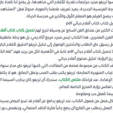
وا تريفو مجرد مراجعات نقدية للأفلام التي شاهدها، بل يفتح لنا نافذة على
جة الفرنسية الجديدة، يعيد تعريف علاقتنا بالصورة، محولاً فعل "المشا
يصبح الفيلم هو المعلم الأول والأخير في مدرسة الحياة.
ل كتاب كتاب أفلام حياتي pdf
 الكثير من عشاق الفن السابع عن وسيلة تتيح لهم
تحميل كتاب كتاب أفلام ح
لقرن العشرين. هذا الكتاب ليس مجرد مرجع أكاديمي، بل هو رحلة عاطفية ي
ل يسهل على الطلاب والباحثين الوصول إلى تحليل تريفو الدقيق لأفلام كبا
 أفلام حياتي pdf غاية في الأهمية لكل من يريد فهم "لغة الكاميرا" بعيداً عن التعقيدات النظرية الجافة.
ح الرؤية: تحليل محتوى أفلام حياتي
ف الكتاب من مجموعة ضخمة من المقالات التي كتبها تريفو على مدار سنوات
ياب المنهجية الصارمة؛ تريفو يكتب بقلب المحب وعقل الصانع. هو لا يكتفي 
الإضاءة. عند قراءتك
ملخص الكتاب
، ستدرك أن تريفو كان يحارب السينما الت
 تعكس رؤية المخرج الخاصة للعالم.
نما كفعل حب ومقاومة
ل فصل من فصول الكتاب، نجد تريفو يدافع عن أفلام قد تبدو للبعض بسيطة
العمل يتطلب من القارئ أن يضع جانباً فكرة الناقد المتعالي، ويتقمص دور