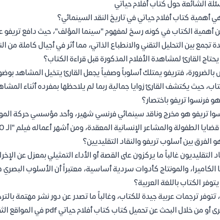
ئلة الشائعة حول كتاب أفلام حياتي
ي أهمية كتاب أفلام حياتي في تاريخ النقد السينمائي؟
 أهمية الكتاب في كونه رسخ لمفهوم "سينما المؤلف"، حيث دافع تريفو عن أ
ة تجمع بين التحليل التقني والانطباع الذاتي، مما أثر في أجيال كاملة من ال
حتاج القارئ لمشاهدة الأفلام المذكورة قبل قراءة الكتاب؟
بالضرورة، فتريفو يمتلك أسلوباً وصفياً يجعل القارئ يتخيل المشاهد بوض
تاب، حيث يكتشف القارئ زوايا جمالية ربما لم يلاحظها بمفرده أثناء المشاه
و فرنسوا تريفو باختصار؟
وا تريفو هو مخرج وناقد سينمائي فرنسي شهير، وأحد مؤسسي حركة الموجة 
ضايا الطفولة والمشاعر الإنسانية المعقدة، ومن أشهر أعماله فيلم "الـ 400 ضربة" و"جول وجيم".
و الفرق بين أسلوب تريفو والنقاد التقليديين؟
اد التقليديون غالباً ما يركزون على القصة أو الأداء التمثيلي بمعزل عن الإخ
ا الكاميرا، والمونتاج كأدوات سردية أساسية، معتبراً أن الأسلوب البصري
توفر الكتاب باللغة العربية؟
 تتوفر ترجمات عربية جيدة للكتاب، وغالباً ما تصدر عن دور نشر مهتمة بالتر
 أو من خلال البحث عن تحميل كتاب كتاب أفلام حياتي pdf في المواقع الثقافية المتخصصة.