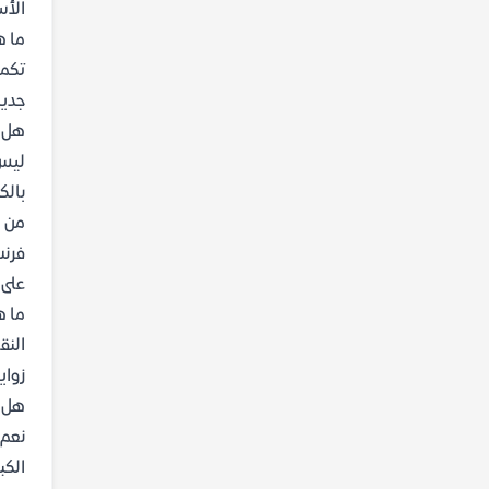
الأس
ما ه
تكمن
جديد
هل ي
ليس 
بالك
من ه
فرنس
على ق
ما ه
النق
زواي
هل ي
نعم،
الكبرى