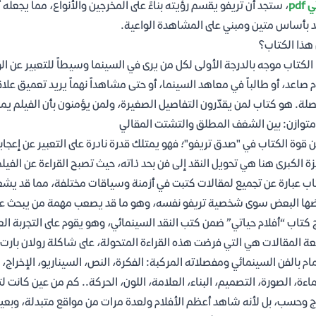
pdf
، ستجد أن تريفو يقسم رؤيته بناءً على المخرجين والأنواع، مما يجعله 
د بأساس متين ومبني على المشاهدة الواعية.
هذا الكتاب؟
الكتاب موجه بالدرجة الأولى لكل من يرى في السينما وسيطاً للتعبير عن ا
م صاعد، أو طالباً في معاهد السينما، أو حتى مشاهداً نهماً يريد تعميق علاق
صلة. هو كتاب لمن يقدّرون التفاصيل الصغيرة، ولمن يؤمنون بأن الفيلم يمكن
متوازن: بين الشغف المطلق والتشتت المقالي
 قوة الكتاب في "صدق تريفو"؛ فهو يمتلك قدرة نادرة على التعبير عن إعجابه
زة الكبرى هنا هي تحويل النقد إلى فن بحد ذاته، حيث تصبح القراءة عن الف
اب عبارة عن تجميع لمقالات كتبت في أزمنة وسياقات مختلفة، مما قد يشع
ها البعض سوى شخصية تريفو نفسه، وهو ما قد يصعب مهمة من يبحث ع
 كتاب “أفلام حياتي” ضمن كتب النقد السينمائي، وهو يقوم على التجربة الع
ة المقالات هي التي فرضت هذه القراءة المتحولة، على شاكلة رولان بارت 
مام بالفن السينمائي ومفصلاته المركبة: الفكرة، النص، السيناريو، الإخراج، ا
ماءة، الصورة، التصميم، البناء، العلامة، اللون، الحركة.. كم من عين كانت 
 وحسب، بل لأنه شاهد أعظم الأفلام ولعدة مرات من مواقع متبدلة، وبعين