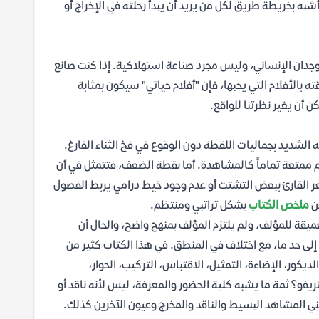
أشبه بخريطة طريق لكل من يريد أن يبدأ رحلته في الإخراج أو
لوجدان الإنساني، وليس مجرد صناعة استهلاكية. إذا كنت صانع
ته بالأفلام التي يحبها، فإن "أفلام حياتي" سيكون بمثابة
 أن يغير نظرتنا للواقع.
 الشديد بجماليات اللقطة دون الوقوع في فخ الثناء الفارغ.
يلم ممتعة تماماً كالمشاهدة. أما نقطة الضعف، فتتمثل في أن
ر القارئ ببعض التشتت أو عدم وجود خيط درامي يربط الفصول
ن
ملخص الكتاب
بشكل تراتبي ومنتظم.
ميقة للمؤلف، ولم يلتزم المؤلف بمنهج واضح، والحال أن
إلى حد ما، مع اختلاف في المنطق. في هذا الكتاب كثير من
لديكور، الإضاءة، التمثيل، الاقتباس، التركيب، الحوار،
لتريفو؟ ثمة ما يشبه كلية الحضور والمعرفة، ليس لأنه ناقد أو
ي المشاهد البسيط والناقد والمخرج وعيون الآخرين كذلك.