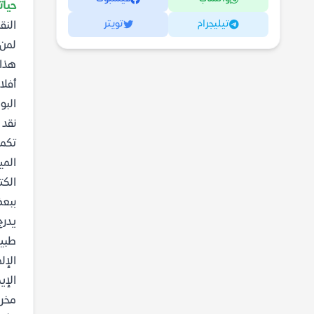
حياتي 
تيليجرام
تويتر
النق
لمن 
هذا 
أفلا
البو
نقد 
تكمن
المي
الكت
ببعض
يدرج
طبيع
الإل
الإي
مخرج