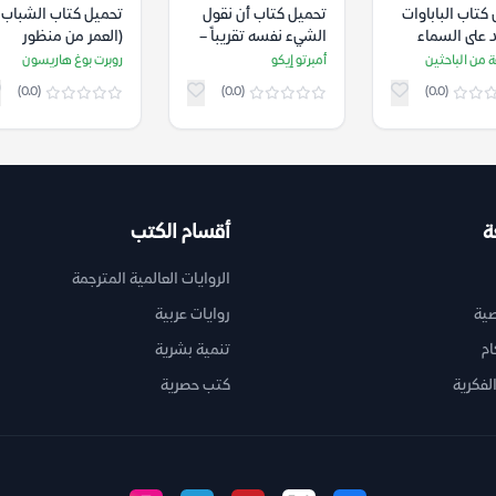
كتاب الباباوات
تحميل كتاب أن نقول
تحميل كتاب الشباب
 على السماء
الشيء نفسه تقريباً –
(العمر من منظور
ض) – مجموعة من
أمبرتو إيكو
التاريخ الثقافي) –
 من الباحثين
أمبرتو إيكو
روبرت بوغ هاريسون
ين
روبرت بوغ هاريسون
(0.0)
(0.0)
(0.0)
ة
أقسام الكتب
الروايات العالمية المترجمة
ية
روايات عربية
ام
تنمية بشرية
لفكرية
كتب حصرية