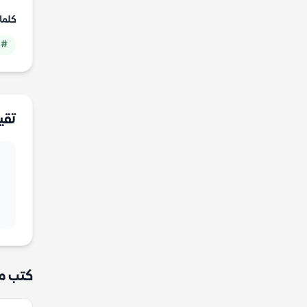
كلما
# 
تقي
كتب م