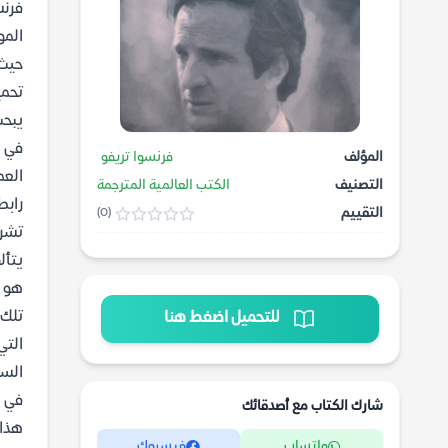
فرنس
المو
حيث 
تحمي
يبحث
في ا
المؤلف
فرنسوا تريفو
العم
التصنيف
الكتب العالمية المترجمة
رابط تحميل كتاب
التقييم
(0)
تشري
يتأل
هو غ
تلك 
للتحميل اضغط هنا
التي
السي
في ك
شارك الكتاب مع أصدقائك
هذا 
واتساب
فيسبوك