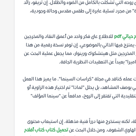
 روحه التي تشكلت بالكامل من الضوء والظلال. إن تريفو، رائد
هدة" من مجرد تسلية عابرة إلى طقس مقدس وحالة وجودية،
ياتي pdf
للاطلاع على فكر واحد من أعمق النقاد والمخرجين
متزج فيها الذاتي بالموضوعي. إن توفر نسخة رقمية من هذا
ر المخرجين مثل هيتشكوك ورينوار، مما يجعل عملية البحث عن
 عمله كناقد في مجلة "كراسات السينما". ما يميز هذا العمل
بوصف المشاهد، بل يحلل "لماذا" تم اختيار هذه الزاوية أو
قليدية التي تفتقر إلى الروح، مدافعاً عن "سينما المؤلف"
، لكنه يستخرج منها درراً فنية مذهلة. إن استيعاب محتوى
 الهاوي الشغوف. ومن خلال البحث عن
تحميل كتاب كتاب أفلام