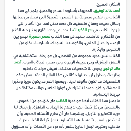
المكان الصحيح.
أحمد خالد توفيق
، المعروف بأسلوبه الساخر والمميز، ينجح في هذا
الكتاب في تقديم مجموعة من القصص القصيرة التي تحمل في طياتها
رسائل عميقة ومعانٍ فلسفية. كل قصة تمثل لغما من الألغام التي
يزرعها الكاتب في
بحر الذكريات
، لتنفجر في وجه القارئ وتثير فيه الكثير
من الأفكار والتأملات. ستجد في هذا الكتاب
قصص قصيرة
تجمع بين
الرعب، والخيال العلمي، والكوميديا السوداء، بأسلوب لا يخلو من
التشويق والإثارة.
الكتاب ليس مجرد مجموعة من القصص، بل هو رحلة استكشافية في
النفس البشرية، وفي طبيعة الوجود، وفي معنى الحياة والموت.
أحمد
خالد توفيق
يعرض لنا شخصيات مختلفة، تعيش صراعات داخلية
وخارجية، وتحاول أن تجد لها مكانا في هذا العالم المعقد. بعض هذه
الشخصيات قد تكون مألوفة لدينا، وبعضها الآخر قد يكون غريبا ومثيرا
للدهشة، ولكنها جميعا تشترك في كونها تعكس جوانب مختلفة من
تجربتنا الإنسانية.
ما يميز هذا الكتاب أيضا هو قدرة
الكاتب
على خلق جو من الغموض
والتشويق في كل قصة. فهو لا يقدم لنا الإجابات الجاهزة، بل يترك لنا
حرية التفكير والتأويل، ويشجعنا على أن نطرح الأسئلة الصعبة، وأن
نبحث عن المعنى بأنفسنا. هذا الأسلوب يجعل قراءة الكتاب تجربة
تفاعلية ومثيرة، تجعل القارئ يشعر بأنه جزء من الأحداث، وأنه مسؤول