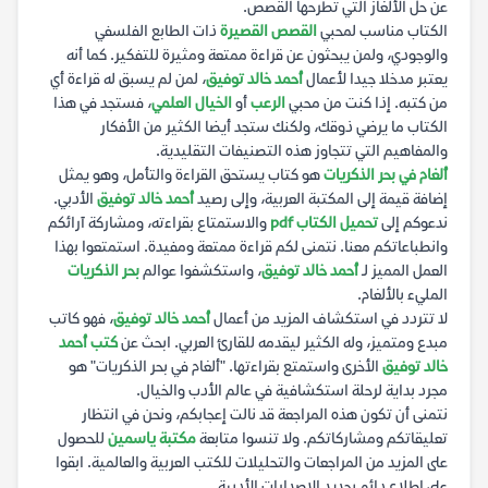
عن حل الألغاز التي تطرحها القصص.
الكتاب مناسب لمحبي
القصص القصيرة
ذات الطابع الفلسفي
والوجودي، ولمن يبحثون عن قراءة ممتعة ومثيرة للتفكير. كما أنه
يعتبر مدخلا جيدا لأعمال
أحمد خالد توفيق
، لمن لم يسبق له قراءة أي
من كتبه. إذا كنت من محبي
الرعب
أو
الخيال العلمي
، فستجد في هذا
الكتاب ما يرضي ذوقك، ولكنك ستجد أيضا الكثير من الأفكار
والمفاهيم التي تتجاوز هذه التصنيفات التقليدية.
ألغام في بحر الذكريات
هو كتاب يستحق القراءة والتأمل، وهو يمثل
إضافة قيمة إلى المكتبة العربية، وإلى رصيد
أحمد خالد توفيق
الأدبي.
ندعوكم إلى
تحميل الكتاب pdf
والاستمتاع بقراءته، ومشاركة آرائكم
وانطباعاتكم معنا. نتمنى لكم قراءة ممتعة ومفيدة. استمتعوا بهذا
العمل المميز لـ
أحمد خالد توفيق
، واستكشفوا عوالم
بحر الذكريات
المليء بالألغام.
لا تتردد في استكشاف المزيد من أعمال
أحمد خالد توفيق
، فهو كاتب
مبدع ومتميز، وله الكثير ليقدمه للقارئ العربي. ابحث عن
كتب أحمد
خالد توفيق
الأخرى واستمتع بقراءتها. "ألغام في بحر الذكريات" هو
مجرد بداية لرحلة استكشافية في عالم الأدب والخيال.
نتمنى أن تكون هذه المراجعة قد نالت إعجابكم، ونحن في انتظار
تعليقاتكم ومشاركاتكم. ولا تنسوا متابعة
مكتبة ياسمين
للحصول
على المزيد من المراجعات والتحليلات للكتب العربية والعالمية. ابقوا
على اطلاع دائم بجديد الإصدارات الأدبية.