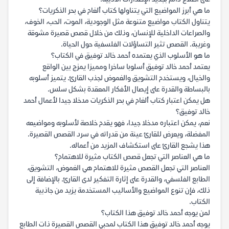
ما هي أبرز المواضيع التي يتناولها كتاب ألغام في بحر الذكريات؟
يتناول الكتاب مواضيع متنوعة مثل الوجودية، الموت، الحب، الخوف،
والصراعات الداخلية للإنسان، وذلك من خلال قصص قصيرة مشوقة
وغريبة. القصص تثير التساؤلات الفلسفية حول الحياة.
ما هو الأسلوب الذي يعتمده أحمد خالد توفيق في الكتاب؟
يعتمد أحمد خالد توفيق أسلوبا ساخرا ومميزا يمزج بين الواقع
والخيال، ويستخدم التشويق والغموض لجذب القارئ. يتميز أسلوبه
بالبساطة والقدرة على إيصال الأفكار المعقدة بشكل سلس.
هل يمكن اعتبار كتاب ألغام في بحر الذكريات مدخلا جيدا لأعمال أحمد
خالد توفيق؟
نعم، يمكن اعتباره مدخلا جيدا، فهو يقدم خلاصة لأسلوبه ومواضيعه
المفضلة، ويعرض للقارئ عينة من قدراته في سرد القصص القصيرة.
هذا يشجع القارئ على استكشاف المزيد من أعماله.
ما هي العناصر التي تجعل قصص الكتاب مثيرة للاهتمام؟
العناصر التي تجعل القصص مثيرة للاهتمام هي الغموض، التشويق،
الطابع الفلسفي، والقدرة على إثارة التفكير لدى القارئ. بالإضافة إلى
ذلك، فإن تنوع المواضيع والأساليب المستخدمة يزيد من جاذبية
الكتاب.
لمن يوجه أحمد خالد توفيق هذا الكتاب؟
يوجه أحمد خالد توفيق هذا الكتاب لمحبي القصص القصيرة ذات الطابع