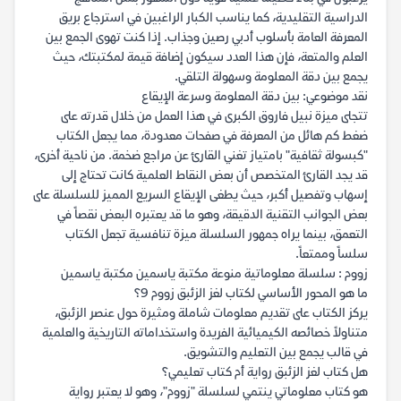
الدراسية التقليدية، كما يناسب الكبار الراغبين في استرجاع بريق
المعرفة العامة بأسلوب أدبي رصين وجذاب. إذا كنت تهوى الجمع بين
العلم والمتعة، فإن هذا العدد سيكون إضافة قيمة لمكتبتك، حيث
يجمع بين دقة المعلومة وسهولة التلقي.
نقد موضوعي: بين دقة المعلومة وسرعة الإيقاع
تتجلى ميزة نبيل فاروق الكبرى في هذا العمل من خلال قدرته على
ضغط كم هائل من المعرفة في صفحات معدودة، مما يجعل الكتاب
"كبسولة ثقافية" بامتياز تغني القارئ عن مراجع ضخمة. من ناحية أخرى،
قد يجد القارئ المتخصص أن بعض النقاط العلمية كانت تحتاج إلى
إسهاب وتفصيل أكبر، حيث يطغى الإيقاع السريع المميز للسلسلة على
بعض الجوانب التقنية الدقيقة، وهو ما قد يعتبره البعض نقصاً في
التعمق، بينما يراه جمهور السلسلة ميزة تنافسية تجعل الكتاب
سلساً وممتعاً.
زووم : سلسلة معلوماتية منوعة مكتبة ياسمين مكتبة ياسمين
ما هو المحور الأساسي لكتاب لغز الزئبق زووم 9؟
يركز الكتاب على تقديم معلومات شاملة ومثيرة حول عنصر الزئبق،
متناولاً خصائصه الكيميائية الفريدة واستخداماته التاريخية والعلمية
في قالب يجمع بين التعليم والتشويق.
هل كتاب لغز الزئبق رواية أم كتاب تعليمي؟
هو كتاب معلوماتي ينتمي لسلسلة "زووم"، وهو لا يعتبر رواية