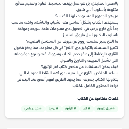
بالمعنى التقليدي، بل هو عمل يهدف لتبسيط العلوم وتقديم حقائق
متنوعة بأسلوب أدبي شيق.
من هو الجمهور المستهدف لهذا الكتاب؟
يستهدف الكتاب بشكل أساسي فئة الشباب والناشئة، ولكنه مناسب
جداً لأي قارئ يرغب في الحصول على معلومات عامة سريعة وموثقة
بأسلوب الدكتور نبيل فاروق المتميز.
ما الذي يميز سلسلة زووم عن غيرها من السلاسل العلمية؟
تتميز السلسلة بالتركيز على "اللغز" في كل معلومة، مما يحفز فضول
القارئ، بالإضافة إلى صغر حجم الكتاب وسهولة لغته وتنوع موضوعاته
التي تشمل الطبيعة والتاريخ والعلوم.
كيف يمكن الاستفادة من ملخص كتاب لغز الزئبق؟
يساعد الملخص القارئ في التعرف على أهم النقاط المعرفية التي
يتناولها الكتاب بسرعة، مما يمهد الطريق لفهم أعمق عند البدء في
قراءة المحتوى الكامل للكتاب.
كلمات مفتاحية عن الكتاب
# نبيل فاروق
# لغز
# الزئبق
# رواية
# خيال علمي