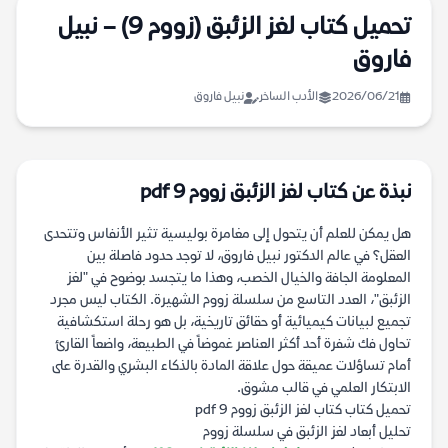
تحميل كتاب لغز الزئبق (زووم 9) – نبيل
فاروق
2026/06/21
الأدب الساخر
نبيل فاروق
نبذة عن كتاب لغز الزئبق زووم 9 pdf
هل يمكن للعلم أن يتحول إلى مغامرة بوليسية تثير الأنفاس وتتحدى
العقل؟ في عالم الدكتور نبيل فاروق، لا توجد حدود فاصلة بين
المعلومة الجافة والخيال الخصب، وهذا ما يتجسد بوضوح في "لغز
الزئبق"، العدد التاسع من سلسلة زووم الشهيرة. الكتاب ليس مجرد
تجميع لبيانات كيميائية أو حقائق تاريخية، بل هو رحلة استكشافية
تحاول فك شفرة أحد أكثر العناصر غموضاً في الطبيعة، واضعاً القارئ
أمام تساؤلات عميقة حول علاقة المادة بالذكاء البشري والقدرة على
الابتكار العلمي في قالب مشوق.
تحميل كتاب كتاب لغز الزئبق زووم 9 pdf
تحليل أبعاد لغز الزئبق في سلسلة زووم