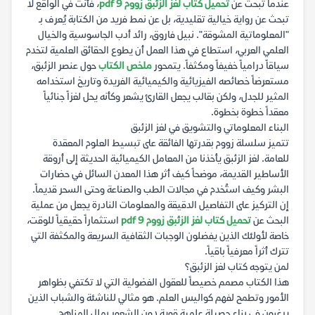
عندما تبحث عن
تحميل كتاب لغز الزئبق زووم 9 pdf
، فأنت في الواقع لا
تبحث عن رواية خيالية تقليدية، بل عن نمط فريد من الكتابة يُعرف بـ
"المعلوماتية المشوقة". نبيل فاروق، رائد أدب الجاسوسية والخيال
العلمي العربي، استطاع في هذا العمل أن يطوع الحقائق العلمية لتخدم
سياقاً درامياً خفيفاً ومكثفاً. يتمحور
ملخص الكتاب
حول عنصر الزئبق،
مستعرضاً خصائصه الفيزيائية والكيميائية الفريدة وتاريخ استخدامه
المثير للجدل، ولكن بقالب يجعل القارئ يشعر وكأنه يحل لغزاً جنائياً
معقداً خطوة بخطوة.
البناء المعلوماتي والتشويق في لغز الزئبق
تتميز سلسلة زووم بقدرتها الفائقة على تبسيط العلوم المعقدة
للعامة. لغز الزئبق يأخذنا من المعامل الكيميائية الحديثة إلى أروقة
الأساطير القديمة، موضحاً كيف أثر هذا المعدن السائل في حضارات
البشر وكيف استُخدم في مجالات الطب والصناعة وحتى السحر قديماً.
إن التركيز على التفاصيل الدقيقة والمعلومات النادرة يجعل من عملية
البحث عن
تحميل كتاب لغز الزئبق زووم 9 pdf
استثماراً حقيقياً للوقت،
خاصة لأولئك الذين يفضلون الوجبات الثقافية السريعة والمكثفة التي
تترك أثراً معرفياً باقياً.
لمن يتوجه كتاب لغز الزئبق؟
هذا الكتاب مصمم خصيصاً للعقول الفضولية التي لا تكتفي بظواهر
الأمور وتطمح لفهم كواليس العلم. هو مثالي للناشئة والشباب الذين
يرغبون في بناء حصيلة علمية قوية دون الشعور بملل المناهج