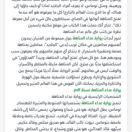
ورهيبة. ومثل توماس، لا يعرف أفراد الجلايد لماذا أو كيف جاؤوا إلى
هناك، أو ما الذي حدث للعالم بالخارج! كل ما يعرفونه هو أنه عندما
تفتح المتاهة أبوابها في الصباح، سيخاطرون بكل شيء من أجل معرفة
ذلك”. تذكر أنك حملت هذا الكتاب من موقع مكتبة ياسمين
نظرة عن كثب على عالم عداء المتاهة
تدور أحداث
رواية عداء المتاهة
حول مجموعة من الفتيان يجدون
أنفسهم محاصرين في مكان غريب يُدعى "الجلايد"، محاطين بمتاهة
ضخمة ومتغيرة باستمرار. لا يتذكر أي منهم ماضيهم، ولا يعرفون سبب
وجودهم هنا. مع كل صباح، تفتح أبواب المتاهة، ويبدأ "العداؤون" في
استكشافها بحثًا عن مخرج. لكن المتاهة مليئة بالمخاطر والأسرار،
والوقت ليس في صالحهم. تُعتبر الرواية عملًا أدبيًا فريدًا يجمع بين
التشويق والإثارة، ويطرح تساؤلات فلسفية عميقة حول الهوية
والذاكرة والحرية. يمكنك الآن الغوص في هذا العالم المثير وتحميل
رواية عداء المتاهة نسخة pdf
.
الشخصيات الرئيسية في رواية عداء المتاهة
تتميز
رواية عداء المتاهة
بشخصياتها المتنوعة والمثيرة للاهتمام.
توماس، بطل الرواية، هو فتى شجاع وفضولي، يسعى دائمًا إلى كشف
الحقيقة. تريزا، الفتاة الوحيدة في الجلايد، تتمتع بقدرات خاصة وعلاقة
غامضة بتوماس. نيوَت، نائب القائد، هو صديق مخلص وقائد حكيم.
مينْهو، قائد العدائين، هو فتى قوي وشجاع، لا يخشى المخاطر. ولكل