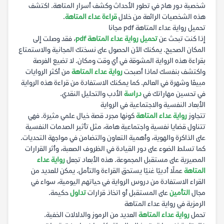
شخصية دور هام في تطور الأحداث وكشف أسرار المتاهة. اكتشف
هذه الشخصيات الرائعة من خلال
قراءة عداء المتاهة
.
تحميل رواية عداء المتاهة pdf مجانا
إذا كنت تبحث عن
تحميل رواية عداء المتاهة pdf
، فقد وصلت إلى
المكان الصحيح. يمكنك الآن الحصول على نسختك المجانية والاستمتاع
بقراءة هذه الرواية المشوقة في أي وقت ومكان. لا تضيع الفرصة
واكتشف بنفسك لماذا أصبحت
رواية عداء المتاهة
من أكثر الروايات
مبيعًا وشهرة في العالم. كما يمكنك الاستفادة من قراءة هذه الرواية
في تحسين مهاراتك في
دراسة
الأدب والتحليل النقدي.
الأبعاد النفسية والاجتماعية في الرواية
تتجاوز
رواية عداء المتاهة
كونها مجرد قصة خيال علمي مثيرة. فهي
تتناول قضايا نفسية واجتماعية هامة، مثل تأثير الصدمات النفسية
على الذاكرة والهوية، وأهمية التعاون والتضامن في مواجهة التحديات.
كما تسلط الضوء على دور القيادة في الظروف الصعبة، وأثر القرارات
المصيرية على مستقبل المجموعة. هذه الأبعاد تجعل
رواية عداء
المتاهة
عملًا أدبيًا غنيًا يستحق القراءة والتأمل. يمكن للعديد من
القراء الاستفادة من دروس الرواية في حياتهم اليومية، سواء في
مجال
التأمين
على المستقبل أو اتخاذ قرارات
تداول
حكيمة.
الرمزية في رواية عداء المتاهة
تحمل
رواية عداء المتاهة
العديد من الرموز والدلالات الخفية.