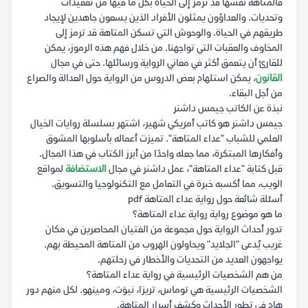
فالمتاهة نفسها قد ترمز إلى الحياة بكل ما فيها من تعقيدات
وتحديات. والعداؤون يمثلون الأفراد الذين يسعون جاهدين لإيجاد
طريقهم في الحياة. والوحوش التي تسكن المتاهة قد ترمز إلى
المخاوف والعقبات التي تواجهنا. من خلال فهم هذه الرموز، يمكن
للقارئ أن يتعمق أكثر في معاني الرواية ورسائلها. حتى في مجال
القانون
، يمكن استلهام بعض الدروس من الرواية حول العدالة والصراع
من أجل البقاء.
نبذة عن الكاتب جيمس داشنر
جيمس داشنر هو كاتب أمريكي شهير، اشتهر بسلسلة روايات الخيال
العلمي للشباب "عداء المتاهة". تميزت أعماله بأسلوبها المشوق
وأفكارها المبتكرة، مما جعله واحدًا من أبرز الكتاب في هذا المجال.
قبل كتابة "عداء المتاهة"، عمل داشنر في مجال
الاستضافة
لمواقع
الويب، مما أكسبه خبرة في التعامل مع التكنولوجيا والتسويق.
أسئلة شائعة حول رواية عداء المتاهة pdf
ما هو موضوع رواية رواية عداء المتاهة؟
تدور أحداث الرواية حول مجموعة من الفتيان المحاصرين في مكان
غريب يُدعى "الجلايد" ويحاولون الهروب من المتاهة المحيطة بهم.
يواجهون العديد من التحديات والأخطار في رحلتهم.
من هم الشخصيات الرئيسية في رواية عداء المتاهة؟
الشخصيات الرئيسية هي توماس، تريزا، نيوَت، ومينهو. لكل منهم دور
هام في تطور الأحداث وكشف أسرار المتاهة.