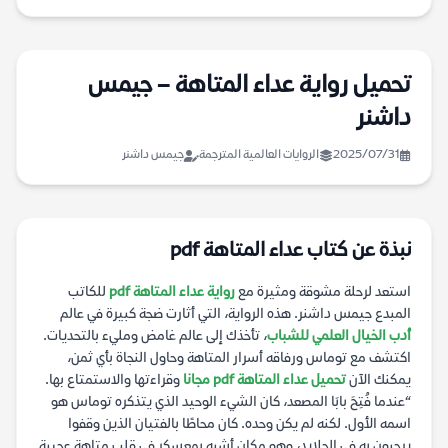
تحميل رواية عداء المتاهة – جيمس
داشنر
2025/07/31
الروايات العالمية المترجمة
جيمس داشنر
نبذة عن كتاب عداء المتاهة pdf
استعد لرحلة مشوقة ومثيرة مع
رواية عداء المتاهة pdf
للكاتب
المبدع جيمس داشنر. هذه الرواية، التي أثارت ضجة كبيرة في عالم
أدب الخيال العلمي للشباب
، تأخذك إلى عالم غامض ومليء بالتحديات.
اكتشف مع توماس ورفاقه أسرار المتاهة وحاول النجاة بأي ثمن،
يمكنك الآن
تحميل عداء المتاهة pdf مجانا
وقراءتها والاستمتاع بها.
“عندما فُتِحَ بابَا المصعد، كان الشيء الوحيد الذي يتذكره توماس هو
اسمه الأول. لكنه لم يكن وحده. كان محاطًا بالفتيان الذين وقفوا
يرحبون به في الجلايد، وهو مكان أشبه بمعسكر في قلب متاهة عجيبة