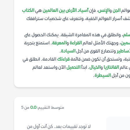
عوالم
الجن
و
الإنس
، فإن
أسياد الأرض بين العالمين
هي
الكتاب
كتشف أسرار العوالم الخفية، وتتعرف على شخصيات سترافقك
سلم
، وانطلق في هذه المغامرة الشيقة. يمكنك الحصول على
سمين
، وجهتك الأمثل لعالم
القراءة
و
المعرفة
. استمتع بتجربة
أساطير
وتتصارع القوى من أجل
السيادة
.
تبة، وتستحق أن تكون ضمن قائمة
قراءتك
القادمة. انطلق في
 عالم
الفانتازيا
و
الخيال
. ابدأ
التحميل
الآن واستعد لعالم
ن من أجل
السيطرة
.
متوسط التقييم:
0.0
من 5
لا توجد تقييمات بعد. كن أنت أول من