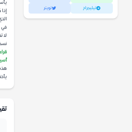
يأسر
تيليجرام
تويتر
إذا 
الذي
في ذ
لا ت
نسخ
قراء
أسيا
هذه 
يأخذ
تقي