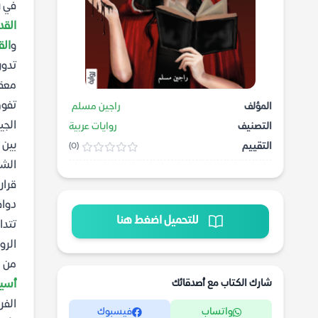
في ر
القد
و
الق
تدور
معق
تفوق
المؤلف
راجين مسلم
الجي
التصنيف
روايات عربية
بين 
التقييم
(0)
الش
قرار
دواف
للتحميل اضغط هنا
تتدا
الرو
من ا
شارك الكتاب مع أصدقائك
أسيا
الفر
واتساب
فيسبوك