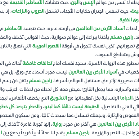
حلة لا تُنسى بين عوالم
الإنس
و
الجن
، حيث تتشابك
الأساطير القديمة
مع صر
يمة
، حيث تتنفس الجدران حكايات الأجداد، تشتعل
الحروب
و
النزاعات
، إذ ي
وى الخفية
.
 أحداث
أسياد الأرض بين العالمين
في أزمنة غابرة، حيث تتجسد
الأساطير
في
د.
راجين مسلم
يأخذنا ببراعة إلى عوالم متوازية، حيث القوانين تختلف وال
 تصوراتهم. تخيل نفسك تتجول في أروقة
القصور المهيبة
التي تعبق بالتاري
وش وتتقاطع السيوف.
سطور هذه الرواية الآسرة، ستجد نفسك أمام
تحالفات غامضة
تُحاك في الخ
خصيات في
أسياد الأرض بين العالمين
ليست مجرد أسماء على ورق، بل هي أر
ات مصيرية تؤثر على مستقبل العوالم بأسرها.
راجين مسلم
يتقن فن رسم ا
عه وأسراره، مما يجعل القارئ يعيش معه كل لحظة من لحظات الترقب وا
خل
الدراما
الإنسانية بكل تعقيداتها مع
التشويق
الذي يخطف الأنفاس، ليجد 
ائي الغني بالتفاصيل،
الحقيقة ليست دائمًا كما تبدو
، و
الخطر يترصد كل خطو
لغموض والإثارة، ويجعلك تتساءل عما سيحدث تاليًا، ومن سيكون المنتصر في
د الأرض بين العالمين
هي أكثر من مجرد
رواية
، إنها تجربة غامرة تأخذك إل
ح والحزن، النصر والهزيمة.
راجين مسلم
يقدم لنا عملاً أدبياً فريداً يجمع بين
ال