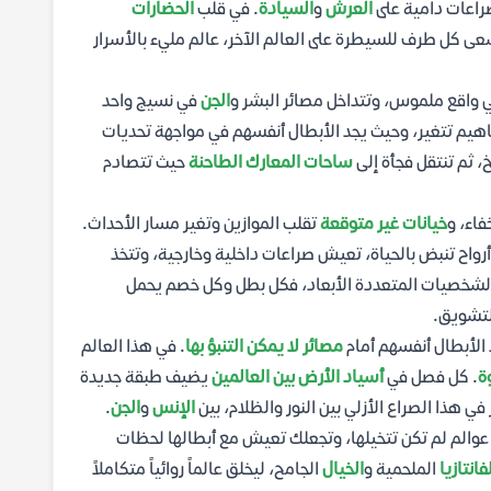
اعات دامية على
العرش
و
السيادة
. في قلب
الحضارات
سعى كل طرف للسيطرة على العالم الآخر، عالم مليء بالأسرار
 واقع ملموس، وتتداخل مصائر البشر و
الجن
في نسيج واحد
مفاهيم تتغير، وحيث يجد الأبطال أنفسهم في مواجهة تحديات
خ، ثم تنتقل فجأة إلى
ساحات المعارك الطاحنة
حيث تتصادم
فاء، و
خيانات غير متوقعة
تقلب الموازين وتغير مسار الأحداث.
واح تنبض بالحياة، تعيش صراعات داخلية وخارجية، وتتخذ
لشخصيات المتعددة الأبعاد، فكل بطل وكل خصم يحمل
لتشويق.
الأبطال أنفسهم أمام
مصائر لا يمكن التنبؤ بها
. في هذا العالم
ة
. كل فصل في
أسياد الأرض بين العالمين
يضيف طبقة جديدة
 هذا الصراع الأزلي بين النور والظلام، بين
الإنس
و
الجن
.
ى عوالم لم تكن تتخيلها، وتجعلك تعيش مع أبطالها لحظات
فانتازيا
الملحمية و
الخيال
الجامح، ليخلق عالماً روائياً متكاملاً