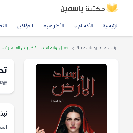
الرئيسية
الأقسام
الأكثر مبيعاً
المؤلفين
التص
الرئيسية
روايات عربية
تحميل رواية أسياد الأرض (بين العالمين) – 
تح
12
نبذة
استع