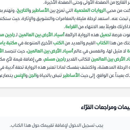
 القارئ من الصفحة الأولى وحتى الصفحة الأخيرة.
كنت من محبي
الروايات الملحمية
التي تمزج بين
الأساطير
و
التاريخ
، وتهتم ب
 تبحث عنه. استعد لرحلة مليئة بالمغامرات والتشويق والإثارة، حيث ست
اكرتك طويلاً بعد الانتهاء من
القراءة
.
فوت فرصة
تحميل
هذه الرواية الرائعة
أسياد الأرض بين العالمين
لـ
راجين م
تك من هذا
الكتاب
القيم والعديد من
الكتب
الأخرى المتنوعة في
مكتبة يا
ة
لا مثيل لها، وانغمس في عالم
أسياد الأرض بين العالمين
، حيث تتجسد
ال
د الأرض بين العالمين
للكاتب القدير
راجين مسلم
، هي إضافة قيمة لأي مك
الرحلة المدهشة، واكتشف بنفسك لماذا تعتبر هذه الرواية تحفة أدبية في
ك بعيداً عن الواقع، إلى حيث
الأساطير
تنبض بالحياة و
الجن
و
الإنس
يتصارعو
يمات ومراجعات القرّاء
يجب تسجيل الدخول لإضافة تقييمك حول هذا الكتاب.