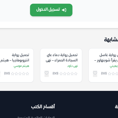
تسجيل الدخول
شابهة
 رواية غاسل
تحميل رواية دماء على
تحميل رواية
قرأ شوبنهاور –
السجادة الحمراء – نهى
انتروبوفاجيا – هيثم
جبعيتي
داود
موسي
بعيتي
نهى داود
هيثم موسي
(0.0)
(0.0)
(0.0)
ة
أقسام الكتب