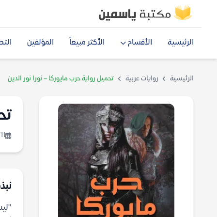
الرئيسية
الأقسام
الأكثر مبيعاً
المؤلفين
التص
الرئيسية
روايات عربية
تحميل رواية حرب مايوركا – نورا نور الدين
تح
11
نبذة
"ليس