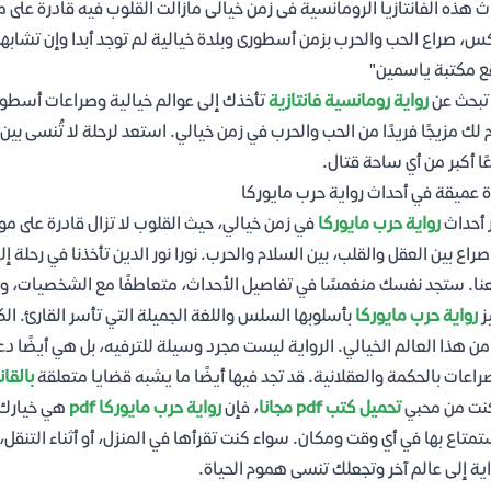
ث هذه الفانتازيا الرومانسية فى زمن خيالى مازالت القلوب فيه قادرة على 
س، صراع الحب والحرب بزمن أسطورى وبلدة خيالية لم توجد أبدا وإن تشابه
 مكتبة ياسمين"
تبحث عن
رواية رومانسية فانتازية
تأخذك إلى عوالم خيالية وصراعات أسطو
 لك مزيجًا فريدًا من الحب والحرب في زمن خيالي. استعد لرحلة لا تُنسى 
ًا أكبر من أي ساحة قتال.
 عميقة في أحداث رواية حرب مايوركا
 أحداث
رواية حرب مايوركا
في زمن خيالي، حيث القلوب لا تزال قادرة على م
 صراع بين العقل والقلب، بين السلام والحرب. نورا نور الدين تأخذنا في رحلة إلى
نا. ستجد نفسك منغمسًا في تفاصيل الأحداث، متعاطفًا مع الشخصيات، وم
ز
رواية حرب مايوركا
بأسلوبها السلس واللغة الجميلة التي تأسر القارئ. الك
من هذا العالم الخيالي. الرواية ليست مجرد وسيلة للترفيه، بل هي أيضًا د
راعات بالحكمة والعقلانية. قد تجد فيها أيضًا ما يشبه قضايا متعلقة
بالقان
نت من محبي
تحميل كتب pdf مجانا
، فإن
رواية حرب مايوركا pdf
هي خيارك ا
تمتاع بها في أي وقت ومكان. سواء كنت تقرأها في المنزل، أو أثناء التنقل، 
اية إلى عالم آخر وتجعلك تنسى هموم الحياة.