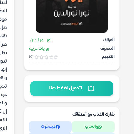
أحدا
العك
موقع
هل 
تقدم
المؤلف
نورا نور الدين
صراع
التصنيف
روايات عربية
نظرة
التقييم
(0)
تدور
إنها
واقع
تتمي
للتحميل اضغط هنا
جزء 
والص
إن ك
شارك الكتاب مع أصدقائك
الاس
واتساب
فيسبوك
الرو