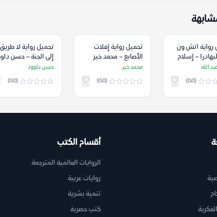
شابهة
 رواية اتش ون
تحميل رواية إفلات
تحميل رواية لا طريق
بهادرا – إسلام
الأصابع – محمد خير
إلى الجنة – حسن داو
له
بد الله
محمد خير
حسن داوود
(0.0)
(0.0)
(0.0)
ة
أقسام الكتب
الروايات العالمية المترجمة
ية
روايات عربية
ام
تنمية بشرية
لفكرية
كتب حصرية