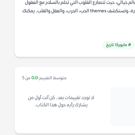
عالم خيالي، حيث تتصارع القلوب التي تحلم بالسلام مع العقول
التي تطاردها دعوات الحرب. الرواية تأخذ القارئ في رحلة مليئة بالتشويق والإثارة، وتستكشف themes الحب، الحرب، والعقل والقلب. يمكنك
# مايوركا تاريخ
متوسط التقييم:
0.0
من 5
لا توجد تقييمات بعد. كن أنت أول من
يشارك رأيه حول هذا الكتاب.