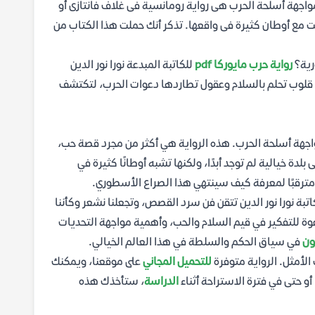
مواجهة أسلحة الحرب هى رواية رومانسية فى غلاف فانتازى أو
ت مع أوطان كثيرة فى واقعها. تذكر أنك حملت هذا الكتاب من
رية؟
رواية حرب مايوركا pdf
للكاتبة المبدعة نورا نور الدين
بين قلوب تحلم بالسلام وعقول تطاردها دعوات الحرب، لتكتشف
واجهة أسلحة الحرب. هذه الرواية هي أكثر من مجرد قصة حب،
 بلدة خيالية لم توجد أبدًا، ولكنها تشبه أوطانًا كثيرة في
ترقبًا لمعرفة كيف سينتهي هذا الصراع الأسطوري.
اتبة نورا نور الدين تتقن فن سرد القصص، وتجعلنا نشعر وكأننا
عوة للتفكير في قيم السلام والحب، وأهمية مواجهة التحديات
ون
في سياق الحكم والسلطة في هذا العالم الخيالي.
لأمثل. الرواية متوفرة
للتحميل المجاني
على موقعنا، ويمكنك
أو حتى في فترة الاستراحة أثناء
الدراسة
، ستأخذك هذه