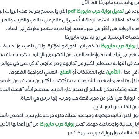
 رواية حرب مايوركا pdf الآن
تردد في
تحميل رواية حرب مايوركا pdf
الآن واستمتع بقراءة هذه الرواية الر
ة هذه المقالة. استعد لرحلة لا تُنسى إلى عالم مليء بالحب والحرب، وال
ذه الرواية هي أكثر من مجرد قصة، إنها تجربة ستغير نظرتك إلى الحياة.
صيات الرئيسية في رواية حرب مايوركا
ز
رواية حرب مايوركا
بشخصياتها القوية والمؤثرة، والتي تلعب دورًا حاسمًا
هم في إثراء القصة وإضافة المزيد من التشويق والإثارة. ستجد نفسك متع
ك في النهاية ستتعلم الكثير من تجاربهم وصراعاتهم. تذكر، حتى في عوالم ال
 في مجال
التأمين
على الممتلكات أو
العلاج
النفسي لمواجهة الضغوط.
لال متابعة رحلة هذه الشخصيات، ستكتشف الكثير عن نفسك وعن طبيعة ا
اهية، وكيف يمكن للسلام أن ينتصر على الحرب. ستتعلم أيضًا أهمية الثبات
الرواية هي أكثر من مجرد قصة حب وحرب، إنها درس في الحياة.
 عن الكاتب نورا نور الدين
 نور الدين كاتبة موهوبة ومبدعة، تمتلك قدرة فريدة على سرد القصص بأسلو
ا إنسانية واجتماعية مهمة. تعتبر
رواية حرب مايوركا
من أبرز أعمالها الأدبي
ة شائعة حول رواية حرب مايوركا pdf