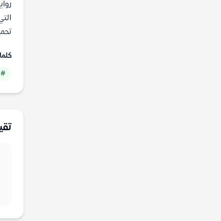
رواي
تحميل ال
كلما
# 
تقي