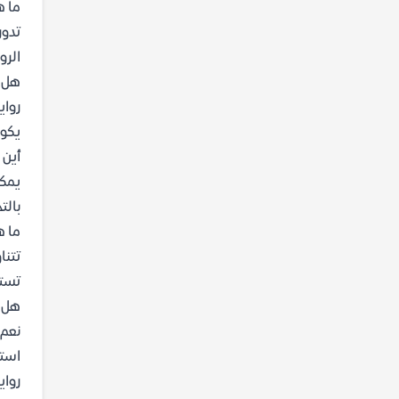
ما ه
تدور
الرو
هل ر
رواي
يكون 
أين ي
بالت
ما هي أبرز themes 
تستك
هل ه
نعم،
استم
رواي