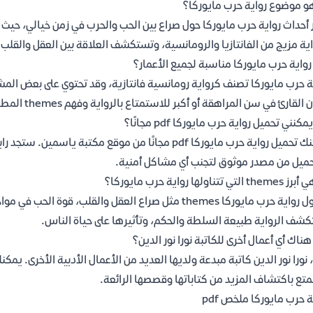
و موضوع رواية حرب مايوركا؟
 أحداث رواية حرب مايوركا حول صراع بين الحب والحرب في زمن خيالي، حيث ت
اية مزيج من الفانتازيا والرومانسية، وتستكشف العلاقة بين العقل والقلب
واية حرب مايوركا مناسبة لجميع الأعمار؟
ة حرب مايوركا تصنف كرواية رومانسية فانتازية، وقد تحتوي على بعض المشا
القارئ في سن المراهقة أو أكبر للاستمتاع بالرواية وفهم themes المطروحة.
مكنني تحميل رواية حرب مايوركا pdf مجانًا؟
يمكنك تحميل رواية حرب مايوركا pdf مجانًا من موقع مكتب
حميل من مصدر موثوق لتجنب أي مشاكل أمنية.
التي تتناولها رواية حرب مايوركا؟
تتناول رواية حرب مايوركا themes مثل صراع العقل والقلب
شف الرواية طبيعة السلطة والحكم، وتأثيرها على حياة الناس.
ناك أي أعمال أخرى للكاتبة نورا نور الدين؟
 نورا نور الدين كاتبة مبدعة ولديها العديد من الأعمال الأدبية الأخرى. يمكن
تع باكتشاف المزيد من كتاباتها وقصصها الرائعة.
ة حرب مايوركا ملخص pdf