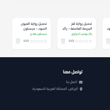
تحميل رواية ‫لغز
تحميل رواية العيون
ود
الجريمة الغامضة‬ – رائد
السود – ميسلون
يونس النبراوي
هادي
رائد يونس النبراوي
ميسلون هادي
(0.0)
(0.0)
تواصل معنا
اتصل بنا
الرياض، المملكة العربية السعودية