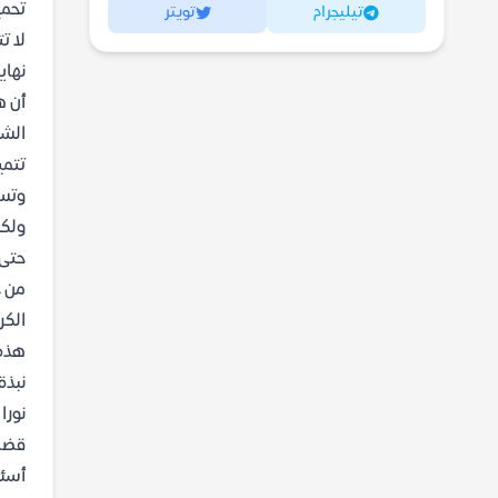
تحميل
تيليجرام
تويتر
لا ت
نهاي
أن ه
الشخ
تتمي
وتسا
ولكن
حتى
من خ
الكر
هذه 
نبذة
نورا
قضاي
أسئل