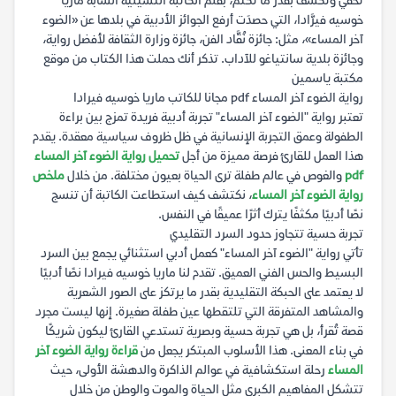
تخفي وتكشف بقدر ما تكتم، بقلم الكاتبة التشيلية الشابة ماريا
خوسيه فيرَّادا، التي حصدَت أرفع الجوائز الأدبية في بلدها عن «الضوء
آخر المساء»، مثل: جائزة نُقَّاد الفن، جائزة وزارة الثقافة لأفضل رواية،
وجائزة بلدية سانتياغو للآداب. تذكر أنك حملت هذا الكتاب من موقع
مكتبة ياسمين
رواية الضوء آخر المساء pdf مجانا للكاتب ماريا خوسيه فيرادا
تعتبر رواية "الضوء آخر المساء" تجربة أدبية فريدة تمزج بين براءة
الطفولة وعمق التجربة الإنسانية في ظل ظروف سياسية معقدة. يقدم
هذا العمل للقارئ فرصة مميزة من أجل
تحميل رواية الضوء آخر المساء
pdf
والغوص في عالم طفلة ترى الحياة بعيون مختلفة. من خلال
ملخص
رواية الضوء آخر المساء
، نكتشف كيف استطاعت الكاتبة أن تنسج
نصًا أدبيًا مكثفًا يترك أثرًا عميقًا في النفس.
تجربة حسية تتجاوز حدود السرد التقليدي
تأتي رواية "الضوء آخر المساء" كعمل أدبي استثنائي يجمع بين السرد
البسيط والحس الفني العميق. تقدم لنا ماريا خوسيه فيرادا نصًا أدبيًا
لا يعتمد على الحبكة التقليدية بقدر ما يرتكز على الصور الشعرية
والمشاهد المتفرقة التي تلتقطها عين طفلة صغيرة. إنها ليست مجرد
قصة تُقرأ، بل هي تجربة حسية وبصرية تستدعي القارئ ليكون شريكًا
في بناء المعنى. هذا الأسلوب المبتكر يجعل من
قراءة رواية الضوء آخر
المساء
رحلة استكشافية في عوالم الذاكرة والدهشة الأولى، حيث
تتشكل المفاهيم الكبرى مثل الحياة والموت والوطن من خلال