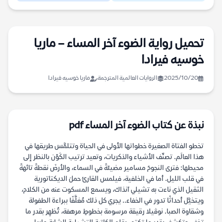
تحميل رواية الضوء آخر المساء – ماريا
خوسيه فيرادا
2025/10/20
الروايات العالمية المترجمة
ماريا خوسيه فيرادا
نبذة عن كتاب الضوء آخر المساء pdf
تخطو الفتاة الصغيرة خطواتها الأولى في الحياة وتتلمَّس طريقها في
هذا العالَم. تصنِّف الأشياء والذكريات، وتعيد ترتيب الكَوْن بالنظر إلى
محيطها: فترى النجومَ مسامير مضيئةً في السماء، والأرضَ نقطةً تائهةً
في قلب الليل. أما في الخلفية، فيلمس القارئ حملَ الديكتاتورية
الثقيل الذي ناءت به تشيلي آنذاك، ويسمع المسكوت عنه من الكلام،
ويتخيَّل أحداثًا تدور في الخفاء.. يجري كل ذلك مُغلَّفًا ببراءة الطفولة
وشقاوة الصبا. نوڤيلا رقيقة مرسومة بخطوطٍ مرهفة، تُظهِر بقدر ما