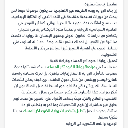
تفاصيل يومية صغيرة.
إن بناء الرواية بهذه الطريقة غير التقليدية قد يكون موضوعًا مهما لمن
يبحث عن دورات تعليمية متقدمة في النقد الأدبي أو الكتابة الإبداعية،
حيث تفتح آفاقًا جديدة لفهم بنية النص الروائي. كما أن الغوص في
الخلفية السياسية للرواية، وتحديدًا فترة الديكتاتورية في تشيلي،
يتقاطع مع دراسات القانون الدولي وحقوق الإنسان. فالرواية لا تتحدث
مباشرة عن القمع، بل تجعلك تشعر بثقله، وهذا بحد ذاته أسلوب فني
يسلط الضوء على أهمية التعبير غير المباشر في ظل الأنظمة
الشمولية.
تحميل رواية الضوء آخر المساء وقراءة نقدية
عندما تبدأ في
مراجعة رواية الضوء آخر المساء
، ستكتشف أنها دعوة
مفتوحة للتأمل. الرواية لا تقدم إجابات جاهزة، بل تترك مساحة واسعة
للقارئ ليفسر ويشعر. من خلال عيون الطفلة، نرى كيف يمكن للأحداث
السياسية الكبرى أن تلقي بظلالها على أبسط تفاصيل الحياة دون أن
تُذكر صراحة. هذا الأسلوب قد يكون مفيدًا في مجال الاستضافة
النفسية والعلاج بالفن، حيث يساعد الأفراد على التعبير عن صدماتهم
بطرق غير مباشرة. إن فهم الشخصيات وما تمر به يتطلب قراءة
متأنية، وهو ما يجعل
تحليل شخصيات رواية الضوء آخر المساء
تمرينًا
فكريًا ممتعًا.
الرمزية واللغة الشعرية في الرواية