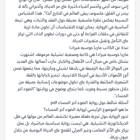
إنني سوف أجني وأخسر أشياء كثيرة على مر الحياة. وأخبراني بأنه لا
يجدر بي القلق: فلسوف يبقى العالَم في الخارج أبدًا". هذا الاقتباس
البسيط يعكس نظرة فلسفية عميقة حول الفقد والثبات، وهي ثيمة
أساسية في الرواية. يمكن لهذه الاقتباسات أن تكون مادة ثرية
للنقاش في حلقات القراءة أو حتى في دورات تطوير الذات التي تركز
على التأمل وتقبل متغيرات الحياة.
نبذة عن الكاتب ماريا خوسيه فيرادا
ماريا خوسيه فيرادا هي كاتبة وصحفية تشيلية مرموقة، اشتهرت
بشكل خاص في مجال أدب الأطفال والكبار. حازت أعمالها على العديد
من الجوائز الأدبية الرفيعة في بلدها تشيلي وخارجها، مما يضعها ضمن
أبرز الأصوات الأدبية في أمريكا اللاتينية. تتميز كتاباتها باللغة
الشعرية المكثفة والقدرة على تناول موضوعات إنسانية عميقة من
خلال منظور بسيط وفريد، كما يتجلى بوضوح في روايتها "الضوء آخر
المساء".
أسئلة شائعة حول رواية الضوء آخر المساء pdf
ما هو الموضوع الرئيسي لرواية الضوء آخر المساء؟
تدور الرواية حول تجربة طفلة صغيرة تكتشف العالم من حولها في ظل
الديكتاتورية التشيلية. هي ليست رواية سياسية مباشرة، بل عمل
يركز على الأثر الصامت وغير المرئي للقمع على الحياة اليومية من خلال
عيون بريئة.