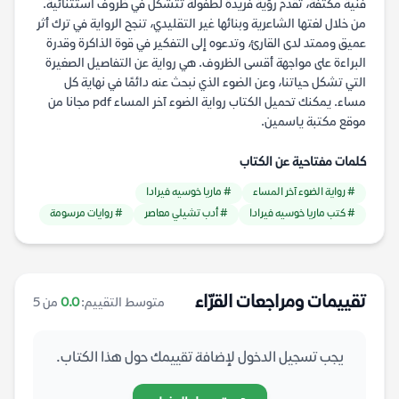
فنية مكثفة، تقدم رؤية فريدة لطفولة تتشكل في ظروف استثنائية.
من خلال لغتها الشاعرية وبنائها غير التقليدي، تنجح الرواية في ترك أثر
عميق وممتد لدى القارئ، وتدعوه إلى التفكير في قوة الذاكرة وقدرة
البراءة على مواجهة أقسى الظروف. هي رواية عن التفاصيل الصغيرة
التي تشكل حياتنا، وعن الضوء الذي نبحث عنه دائمًا في نهاية كل
مساء. يمكنك تحميل الكتاب رواية الضوء آخر المساء pdf مجانا من
موقع مكتبة ياسمين.
كلمات مفتاحية عن الكتاب
# رواية الضوء آخر المساء
# ماريا خوسيه فيرادا
# كتب ماريا خوسيه فيرادا
# أدب تشيلي معاصر
# روايات مرسومة
تقييمات ومراجعات القرّاء
متوسط التقييم:
0.0
من 5
يجب تسجيل الدخول لإضافة تقييمك حول هذا الكتاب.