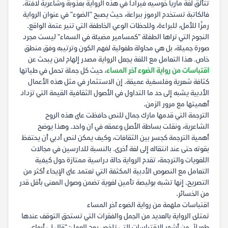
تتألق لغة ماريا خوسيه فيرادا في هذه الرواية بعذوبة وشاعرية لافتة.
فالكاتبة تستخدم الرموز ببراعة، حيث يصبح "الضوء" في عنوان الرواية
رمزًا للأمل، للبراءة، وللحظات الوعي الخاطفة التي تنير عتمة الواقع.
النجوم التي تراها الطفلة "كمسامير مضيئة في السماء" ليست مجرد
صورة جميلة، بل هي محاولة طفولية لفهم الكون وترتيبه وفق منطق
خاص. هذا التعامل مع اللغة يجعل الرواية مصدر إلهام لمن يبحث عن
اقتباسات من رواية الضوء آخر المساء
، حيث كل جملة تحمل في طياتها
كثافة شعرية وفلسفية عميقة. إن الاستثمار في مثل هذه الأعمال
الأدبية يشبه إلى حد ما التداول في الأصول الثقافية القيمة التي تزداد
أهميتها مع مرور الزمن.
الترجمة التي قدمها مارك جمال للنص حافظت على هذه الروح
الشاعرية، ونقلت بساطة الأصل وعمقه في آن واحد. وهذا يوضح
أهمية الترجمة كجسر بين الثقافات، وكيف يمكن لنص أدبي أن يحتفظ
بقوته حتى عند انتقاله إلى لغة أخرى. بالنسبة للدارسين في مجالات
اللغويات والترجمة، تقدم الرواية حالة دراسية ممتازة حول كيفية
التعامل مع النصوص الأدبية المكثفة التي تعتمد على الإيحاء أكثر من
التصريح. إنها تشبه بوليصة تأمين لغوية تضمن وصول المعنى بأقل قدر
من الخسائر.
اقتباسات ملهمة من رواية الضوء آخر المساء
تمتلئ الرواية بالعديد من الجمل والفقرات التي تستحق التوقف عندها
طويلاً. من أشهر الاقتباسات التي تلخص روح العمل: "قال لي أبواي