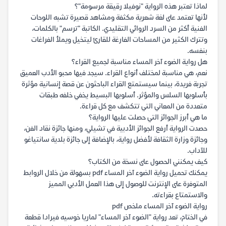
لماذا تعتبر هذه الرواية "نوفيلا رقيقة مرسومة"؟
لأنها تعتمد على لغة شعرية مكثفة ومشاهد قصيرة تشبه اللوحات
الفنية أكثر من السرد الروائي التقليدي. الكاتبة "ترسم" بالكلمات،
وتترك الكثير من المساحات الفارغة للقارئ ليتخيل ويملأ الفراغات
بنفسه.
هل رواية الضوء آخر المساء مناسبة لجميع القراء؟
نعم، هي مناسبة لمختلف أنواع القراء. سيجد فيها محبو الأدب العميق
تجربة فريدة، بينما سيستمتع القراء الباحثون عن قصة إنسانية مؤثرة
بأسلوبها السلس والمؤثر. أسلوبها البسيط يخفي خلفه طبقات
متعددة من المعاني التي تتكشف مع كل قراءة.
ما هي أبرز الجوائز التي حصلت عليها الرواية؟
حصدت الرواية أرفع الجوائز الأدبية في تشيلي، ومنها جائزة نقاد الفن،
وجائزة وزارة الثقافة لأفضل رواية، بالإضافة إلى جائزة بلدية سانتياغو
للآداب.
كيف يمكنني الحصول على نسخة من الكتاب؟
يمكنك تحميل رواية الضوء آخر المساء pdf بسهولة من خلال الروابط
المتوفرة على الإنترنت للوصول إلى هذا العمل الأدبي المميز
والاستمتاع بقراءته.
رواية الضوء آخر المساء ملخص pdf
في الختام، تعد رواية "الضوء آخر المساء" لماريا خوسيه فيرادا قطعة