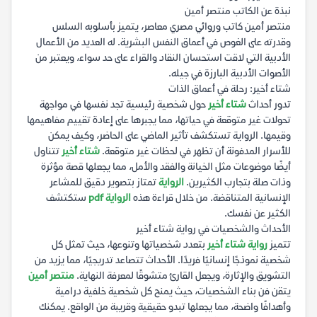
نبذة عن الكاتب منتصر أمين
منتصر أمين كاتب وروائي مصري معاصر، يتميز بأسلوبه السلس
وقدرته على الغوص في أعماق النفس البشرية. له العديد من الأعمال
الأدبية التي لاقت استحسان النقاد والقراء على حد سواء، ويعتبر من
الأصوات الأدبية البارزة في جيله.
شتاء أخير: رحلة في أعماق الذات
تدور أحداث
شتاء أخير
حول شخصية رئيسية تجد نفسها في مواجهة
تحولات غير متوقعة في حياتها، مما يجبرها على إعادة تقييم مفاهيمها
وقيمها. الرواية تستكشف تأثير الماضي على الحاضر، وكيف يمكن
للأسرار المدفونة أن تظهر في لحظات غير متوقعة.
شتاء أخير
تتناول
أيضًا موضوعات مثل الخيانة والفقد والأمل، مما يجعلها قصة مؤثرة
وذات صلة بتجارب الكثيرين.
الرواية
تمتاز بتصوير دقيق للمشاعر
الإنسانية المتناقضة. من خلال قراءة هذه
الرواية pdf
ستكتشف
الكثير عن نفسك.
الأحداث والشخصيات في رواية شتاء أخير
تتميز
رواية شتاء أخير
بتعدد شخصياتها وتنوعها، حيث تمثل كل
شخصية نموذجًا إنسانيًا فريدًا. الأحداث تتصاعد تدريجيًا، مما يزيد من
التشويق والإثارة، ويجعل القارئ متشوقًا لمعرفة النهاية.
منتصر أمين
يتقن فن بناء الشخصيات، حيث يمنح كل شخصية خلفية درامية
وأهدافًا واضحة، مما يجعلها تبدو حقيقية وقريبة من الواقع. يمكنك