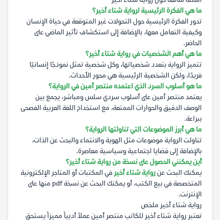
أسئلة شائعة حول رواية شتاء أخير
ما هي الفكرة الرئيسية لرواية شتاء أخير؟
تدور الفكرة الرئيسية حول التحولات غير المتوقعة في حياة الإنسان
وكيفية التعامل معها، بالإضافة إلى استكشاف تأثير الماضي على
الحاضر.
ما هي أهم الشخصيات في رواية شتاء أخير؟
تتميز الرواية بتعدد شخصياتها، وكل شخصية تمثل نموذجًا إنسانيًا
فريدًا، ولكن الشخصية الرئيسية هي محور الأحداث.
ما هو أسلوب السرد الذي اعتمده منتصر أمين في الرواية؟
يعتمد منتصر أمين على أسلوب سردي سلس ومباشر، يجمع بين
الوصف الدقيق والحوارات الممتعة، مع استخدام اللغة العربية الفصحى
ببراعة.
ما هي أبرز الموضوعات التي تناولتها الرواية؟
تناولت الرواية موضوعات مثل الهوية والانتماء والبحث عن الذات،
بالإضافة إلى قضايا اجتماعية وسياسية معاصرة.
أين يمكنني الحصول على نسخة من رواية شتاء أخير؟
يمكنك البحث عن
رواية شتاء أخير
في المكتبات أو المتاجر الإلكترونية
المتخصصة في بيع الكتب، أو يمكنك البحث عن نسخة pdf منها على
الإنترنت.
رواية شتاء أخير ملخص
تعتبر رواية شتاء أخير للكاتب منتصر أمين عملاً أدبياً مميزاً يستحق