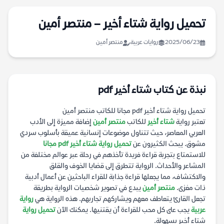
تحميل رواية شتاء أخير – منتصر أمين
2025/06/23
روايات عربية
منتصر أمين
نبذة عن كتاب شتاء أخير pdf
تحميل رواية شتاء أخير pdf مجانا للكاتب منتصر أمين
تعتبر رواية
شتاء أخير
للكاتب
منتصر أمين
إضافة مميزة إلى الأدب
العربي المعاصر، حيث تتناول موضوعات إنسانية عميقة بأسلوب سردي
مشوق. يبحث الكثيرون عن
تحميل رواية شتاء أخير pdf مجانا
للاستمتاع بتجربة قراءة فريدة تأخذهم في رحلة عبر عوالم مختلفة من
المشاعر والأحداث. الرواية تتطرق إلى قضايا الخوف والقلق
والاكتشاف، مما يجعلها قراءة جذابة للقراء الباحثين عن أعمال أدبية
ذات مغزى.
منتصر أمين
يبدع في تصوير شخصيات الرواية بطريقة
تجعل القارئ يتعاطف معهم ويشاركهم تجاربهم. هذه الرواية هي
رواية
عربية
يجب على كل محب للقراءة أن يقتنيها. يمكنك الآن
تحميل رواية
شتاء أخير بسهولة.