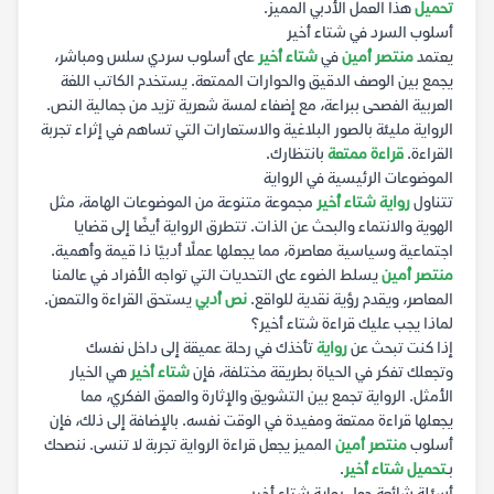
تحميل
هذا العمل الأدبي المميز.
أسلوب السرد في شتاء أخير
يعتمد
منتصر أمين
في
شتاء أخير
على أسلوب سردي سلس ومباشر،
يجمع بين الوصف الدقيق والحوارات الممتعة. يستخدم الكاتب اللغة
العربية الفصحى ببراعة، مع إضفاء لمسة شعرية تزيد من جمالية النص.
الرواية مليئة بالصور البلاغية والاستعارات التي تساهم في إثراء تجربة
القراءة.
قراءة ممتعة
بانتظارك.
الموضوعات الرئيسية في الرواية
تتناول
رواية شتاء أخير
مجموعة متنوعة من الموضوعات الهامة، مثل
الهوية والانتماء والبحث عن الذات. تتطرق الرواية أيضًا إلى قضايا
اجتماعية وسياسية معاصرة، مما يجعلها عملًا أدبيًا ذا قيمة وأهمية.
منتصر أمين
يسلط الضوء على التحديات التي تواجه الأفراد في عالمنا
المعاصر، ويقدم رؤية نقدية للواقع.
نص أدبي
يستحق القراءة والتمعن.
لماذا يجب عليك قراءة شتاء أخير؟
إذا كنت تبحث عن
رواية
تأخذك في رحلة عميقة إلى داخل نفسك
وتجعلك تفكر في الحياة بطريقة مختلفة، فإن
شتاء أخير
هي الخيار
الأمثل. الرواية تجمع بين التشويق والإثارة والعمق الفكري، مما
يجعلها قراءة ممتعة ومفيدة في الوقت نفسه. بالإضافة إلى ذلك، فإن
أسلوب
منتصر أمين
المميز يجعل قراءة الرواية تجربة لا تنسى. ننصحك
بـ
تحميل شتاء أخير
.