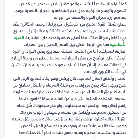
كما أنها مناسبة جداً للشباب والمراهقين الذين يبحثون عن قصص
تلهمهم وتوسع مداركهم حول قيم الشجاعة والاعتزاز باللغة والهوية.
نقد متوازن: ميزان القوة والضعف في الرواية
تتجلى نقطة القوة الكبرى في "كويكول" في براعة الوصف المكاني؛ فقد
نجحت حنان لاشين في تحويل مدينة "جميلة" الأثرية بالجزائر إلى مسرح
حي يتفاعل مع الأحداث، مما أضفى صبغة واقعية على الفانتازيا.
الميزة
الأساسية
هنا هي الربط الذكي بين العلم (الطب) وبين القدرات
الخارقة للمملكة. أما من الناحية النقدية، فقد يرى بعض القراء أن "نبرة
الوعظ" تظهر بوضوح في بعض الحوارات، مما قد يبطئ من وتيرة الإثارة
في لحظات معينة، إلا أن هذا الأسلوب هو ما يميز مدرسة حنان لاشين
في الأدب التربوي الهادف.
استدار وأطلق العنان لساقيه، كان يركض وهو يكاد يُسابق الريح التى
تلفح وجهه، يكاد يخرج من إهابه من شدة السرعة، والأفكار تتناطح فى
رأسه كالبروق المتوالية، من شدة المفاجأة لم ينتبه لركضه نحو هاوية
سحيقة بالمنطقة الجبلية التى خرج من الغابة مسرعًا تجاهها عندما
رآهم يُطاردونه، لو لحقوا به سيقتلونه، ولو قفز سيموت!، شُل عقله
عن التفكير، سيتوقف ويُدافع عن نفسه، وسيحاول الهرب من تلك
القرية الظالم أهلها، توقف رغمًا عنه فانزلقت ساقاه بسبب ثقل جسده
وهوى ساقطًا بسرعة شديدة، وهو يصرخ نحو سفح الجبل، أغمض
عينيه، واستسلم لمصيره وقلبه يخفق بشدة. تذكر أنك حملت هذا