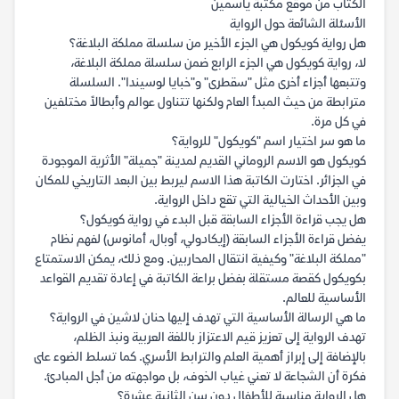
الكتاب من موقع مكتبة ياسمين
الأسئلة الشائعة حول الرواية
هل رواية كويكول هي الجزء الأخير من سلسلة مملكة البلاغة؟
لا، رواية كويكول هي الجزء الرابع ضمن سلسلة مملكة البلاغة،
وتتبعها أجزاء أخرى مثل "سقطرى" و"خبايا لوسيندا". السلسلة
مترابطة من حيث المبدأ العام ولكنها تتناول عوالم وأبطالاً مختلفين
في كل مرة.
ما هو سر اختيار اسم "كويكول" للرواية؟
كويكول هو الاسم الروماني القديم لمدينة "جميلة" الأثرية الموجودة
في الجزائر. اختارت الكاتبة هذا الاسم ليربط بين البعد التاريخي للمكان
وبين الأحداث الخيالية التي تقع داخل الرواية.
هل يجب قراءة الأجزاء السابقة قبل البدء في رواية كويكول؟
يفضل قراءة الأجزاء السابقة (إيكادولي، أوبال، أمانوس) لفهم نظام
"مملكة البلاغة" وكيفية انتقال المحاربين. ومع ذلك، يمكن الاستمتاع
بكويكول كقصة مستقلة بفضل براعة الكاتبة في إعادة تقديم القواعد
الأساسية للعالم.
ما هي الرسالة الأساسية التي تهدف إليها حنان لاشين في الرواية؟
تهدف الرواية إلى تعزيز قيم الاعتزاز باللغة العربية ونبذ الظلم،
بالإضافة إلى إبراز أهمية العلم والترابط الأسري. كما تسلط الضوء على
فكرة أن الشجاعة لا تعني غياب الخوف، بل مواجهته من أجل المبادئ.
هل الرواية مناسبة للأطفال دون سن الثانية عشرة؟