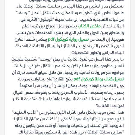
تستكمل حنان لاشين في هذا الجزء من سلسلة مملكة البلاغة بناء
عالمها الخاص الذي يتجاوز حدود المكان، حيث ينتقل البطل "يوسف"
من حياته التقليدية كطبيب إلى قلب مدينة "كويكول" الأثرية في
الجزائر. نجد أن
ملخص الكتاب
يتمحور حول الصراع بين قيم العلم
والمنطق وبين الجهل والظلم الذي قد يسود المجتمعات حين تنسى
هويتها. إن البحث عن
تحميل رواية كويكول pdf
يعكس شغف القارئ
العربي بالقصص التي تمزج بين الفانتازيا والرسائل الأخلاقية العميقة.
البناء الدرامي وتطور الشخصيات
ما يميز هذا العمل هو قدرة الكاتبة على جعل "يوسف" شخصية حقيقية
نلمس مخاوفها وترددها. لم تكن رحلته مجرد انتقال جغرافي، بل كانت
مواجهة مع موروثات ثقافية وتاريخية. من خلال سياق القصة، ندرك أن
تحميل كتاب رواية كويكول pdf
يضع القارئ أمام تساؤلات وجودية
حول التضحية والوفاء، وكيف يمكن للإنسان أن يغير قدراً محتوماً
بمجرد إيمانه بقضيته. الأسلوب السردي ينساب بنعومة، محفزاً الخيال
لرسم ملامح المدينة القديمة بأسوارها وأهلها ببراعة منقطعة النظير.
لمن هذا الكتاب؟
هذا العمل موجه بشكل خاص للقراء الذين يبحثون عن "الأدب النظيف"
الذي يجمع بين الإثارة والسمو الأخلاقي. إذا كنت من عشاق الفانتازيا
التاريخية التي تستند إلى خلفيات واقعية، أو كنت ممن يتابعون رحلة
"محاربي مملكة البلاغة"، فإن هذه الرواية ستكون رفيقاً مثالياً لك.