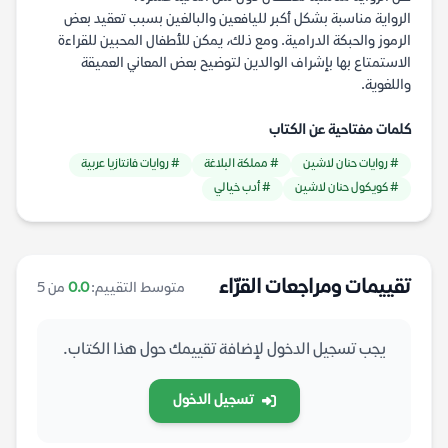
الرواية مناسبة بشكل أكبر لليافعين والبالغين بسبب تعقيد بعض
الرموز والحبكة الدرامية. ومع ذلك، يمكن للأطفال المحبين للقراءة
الاستمتاع بها بإشراف الوالدين لتوضيح بعض المعاني العميقة
واللغوية.
كلمات مفتاحية عن الكتاب
# روايات حنان لاشين
# مملكة البلاغة
# روايات فانتازيا عربية
# كويكول حنان لاشين
# أدب خيالي
تقييمات ومراجعات القرّاء
متوسط التقييم:
0.0
من 5
يجب تسجيل الدخول لإضافة تقييمك حول هذا الكتاب.
تسجيل الدخول