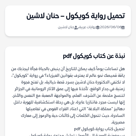
تحميل رواية كويكول – حنان لاشين
2026/06/06
روايات عربية
حنان لاشين
نبذة عن كتاب كويكول pdf
هل تساءلت يوماً كيف يمكن للتاريخ أن ينبض بالحياة فجأة ليجذبك من
ياقة قميصك نحو عالم لا يعترف بقوانين الفيزياء؟ في رواية "كويكول"،
لا تكتفي الدكتورة حنان لاشين بسرد قصة خيالية، بل تفتح فجوة
زمنية في جدار الواقع، تأخذنا فيها إلى عمق الآثار الرومانية في الجزائر
لتنسج ملحمة عن الشرف، العلم، والمواجهة الصعبة مع النفس والآخر.
إنها ليست مجرد فانتازيا عابرة، بل هي رحلة استكشافية للهوية داخل
دهاليز "مملكة البلاغة" التي اعتاد القراء الغوص في تفاصيلها
الساحرة، حيث تتحول الكلمات إلى كائنات حية والرموز إلى معارك
مصيرية.
تحميل كتاب رواية كويكول pdf
سيمفونية العودة إلى الأصول: تحليل محتوى رواية كويكول