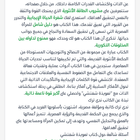
عن الذات واكتشاف القدرات الكامنة داخلك. من خلال صفحاته،
ستتعرفين على
مشروب الطاقة الأنثوية
الذي يمنحك القوة والثقة
بالنفس لتحقيق أهدافك. استعدي لفك
شفرة الحياة الإيجابية
والتحرر
من القيود التي تعيق تقدمك. هذا الكتاب هو
دليل شامل
للمرأة
العصرية التي تسعى إلى تحقيق السعادة والنجاح في جميع جوانب
حياتها. تذكري أن هذا الكتاب هو لك وحدك، فهو
ممنوع تداوله بين
المخلوقات الذكورية
.
الكتاب عبارة عن مجموعة من النصائح والتوجيهات المستوحاة من
الحكمة الأنثوية القديمة، والتي تم تكييفها لتناسب تحديات الحياة
المعاصرة. ستجدين في هذا الكتاب أدوات عملية وتقنيات فعالة
تساعدك على التعامل مع الضغوط النفسية والعلاقات الاجتماعية
المعقدة. اكتشفي قوة الكلمات الإيجابية والتأكيدات الذاتية التي
تحول الأفكار السلبية إلى أفكار بناءة. انطلقي في رحلة استكشاف
الذات مع "تعويذة شفتشي" واحصلي على
أكبر قوة ناعمة ذاتية
.
نبذة عن الكاتب ندى ترك
ندى ترك كاتبة ومؤلفة مصرية، اشتهرت بأسلوبها الفريد في الكتابة
والذي يجمع بين الحكمة القديمة والرؤية العصرية. تتميز أعمالها
بالعمق والتحليل النفسي، وتهدف إلى تمكين المرأة ومساعدتها على
تحقيق أهدافها.
أسئلة شائعة حول كتاب تعويذة شفتشي