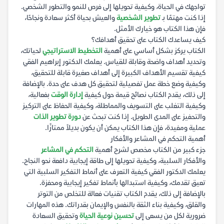
تواجهك في الحياة، وكيفية تحويلها إلى فرص للنمو والتطور الشخصي.
إذا كنت مهتمًا بـ
تطوير الشخصية
والعيش بحياة أكثر سعادة ونجاحًا،
فإن هذا الكتاب هو خيارك الأمثل.
كيف يساعدك الكتاب على تحقيق أهدافك؟
الكتاب يركز بشكل أساسي على أهمية
التخطيط الاستراتيجي
لحياتك،
وتحديد أهداف واضحة وقابلة للقياس. يعلمك الدكتور إبراهيم الفقي
كيفية تقسيم الأهداف الكبيرة إلى أهداف صغيرة قابلة للتحقيق،
وكيفية وضع خطة عمل تفصيلية لتحقيق كل هدف على حدة. بالإضافة
إلى ذلك، يقدم الكتاب نصائح قيمة حول كيفية
إدارة الوقت
بفعالية،
وكيفية التغلب على التسويف والمماطلة، وكيفية الحفاظ على التركيز
والتحفيز على المدى الطويل. إذا كنت تبحث عن
دورة تطوير الذات
عملية ومفيدة، فإن هذا الكتاب يمكن أن يكون بديلاً ممتازًا.
أهمية التحكم في المشاعر والأفكار
جزء كبير من الكتاب مخصص لشرح أهمية
التحكم في المشاعر
والأفكار السلبية، وكيفية تحويلها إلى طاقة إيجابية دافعة نحو النجاح.
يعلمك الدكتور الفقي كيفية التعرف على أنماط التفكير السلبية التي
تعيق تقدمك، وكيفية استبدالها بأنماط تفكير إيجابية ومحفزة.
بالإضافة إلى ذلك، يقدم الكتاب تقنيات فعالة للتخلص من التوتر
والقلق، وكيفية بناء الثقة بالنفس والإيمان بقدراتك. هذه المهارات
ضرورية لكل من يسعى إلى
تحسين نوعية الحياة
وتحقيق السعادة