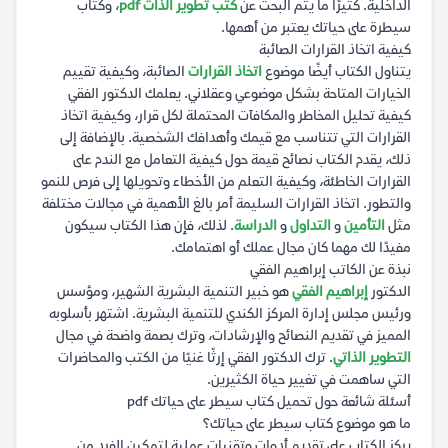
الداخلية. كثيرًا ما يتم البحث عن
كتب تطوير الذات pdf
، وكتاب
سيطرة على حياتك يعتبر من أهمها.
كيفية اتخاذ القرارات الصائبة
يتناول الكتاب أيضًا موضوع
اتخاذ القرارات
الصائبة، وكيفية تقييم
الخيارات المتاحة بشكل موضوعي وعقلاني. يعلمك الدكتور الفقي
كيفية تحليل المخاطر والمكافآت المحتملة لكل قرار، وكيفية اتخاذ
القرارات التي تتناسب مع قيمك وأهدافك الشخصية. بالإضافة إلى
ذلك، يقدم الكتاب نصائح قيمة حول كيفية التعامل مع الندم على
القرارات الخاطئة، وكيفية التعلم من الأخطاء وتحويلها إلى فرص للنمو
والتطور. اتخاذ القرارات السليمة أمر بالغ الأهمية في مجالات مختلفة
مثل
التأمين
و
التداول
و
الدراسة
. لذلك، فإن هذا الكتاب سيكون
مفيدًا لك مهما كان مجال عملك أو اهتمامك.
نبذة عن الكاتب إبراهيم الفقي
الدكتور
إبراهيم الفقي
هو خبير التنمية البشرية الشهير، ومؤسس
ورئيس مجلس إدارة المركز الكندي للتنمية البشرية. اشتهر بأسلوبه
المميز في تقديم النصائح والإرشادات، وترك بصمة واضحة في مجال
التطوير الذاتي
. ترك الدكتور الفقي إرثًا غنيًا من الكتب والمحاضرات
التي ساهمت في تغيير حياة الكثيرين.
أسئلة شائعة حول تحميل كتاب سيطر على حياتك pdf
ما هو موضوع كتاب سيطر على حياتك؟
يركز الكتاب على تقديم أدوات وتقنيات عملية لتمكين الفرد من