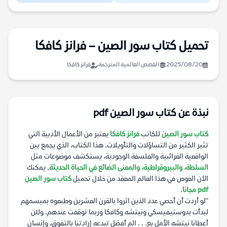
تحميل كتاب سور الصين – فرانز كافكا
2025/08/20
القصص العالمية المترجمة
فرانز كافكا
نبذة عن كتاب سور الصين pdf
كتاب سور الصين
للكاتب
فرانز كافكا
يعتبر من الأعمال الأدبية التي
تثير الكثير من التساؤلات والتأويلات. هذا الكتاب، الذي يجمع بين
الواقعية الغرائبية والفلسفة الوجودية، يستكشف موضوعات مثل
السلطة، والبيروقراطية، والمعنى الضائع في الحياة الحديثة
. يمكنك
الآن الغوص في هذا العالم المعقد من خلال تحميل
كتاب سور الصين
pdf مجانا
.
"لو أردت أن أحصي عدد الذين اثروا بالقرن العشرين وطبعوه بميسمهم
لبدأت بدوستيفيسكي ونيتشه وكافكا وربما توقفت عندهم. ولئن
أعطانا نيتشه الأمل بع. . . الم أفضل تبدعه إرادتنا بالتفوق، وإنسان