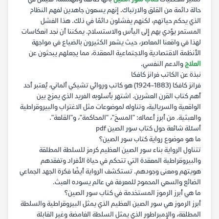
حالة دائمة من القلق والارتباك. إنهم يسعون جاهدين لفهم النظام
الذي يحكم حياتهم، لكنهم يفشلون دائمًا في ذلك. هذا الفشل
المستمر يؤدي بهم إلى اليأس والاستسلام. يمكننا أن نجد انعكاسات
لهذا في واقعنا المعاصر، حيث يشعر الكثيرون بالضياع في مواجهة
الأنظمة الاقتصادية والاجتماعية المعقدة، مما يجعلهم يبحثون عن
العلاج
والدعم النفسي.
نبذة عن الكاتب فرانز كافكا
فرانز كافكا (1883-1924) هو كاتب وروائي تشيكي ألماني، يُعتبر أحد
أهم كتاب القرن العشرين. اشتهر بأسلوبه الفريد الذي يمزج بين
الواقعية والسريالية، وتناوله لموضوعات مثل الاغتراب والبيروقراطية
والعبثية. من أبرز أعماله: "المسخ"، "المحاكمة"، و"القلعة".
أسئلة شائعة حول كتاب سور الصين pdf
ما هو موضوع رواية كتاب سور الصين؟
تتناول الرواية بناء سور الصين العظيم كرمز للسلطة المطلقة
والبيروقراطية المعقدة التي تتحكم في حياة الأفراد وتفقدهم
هويتهم ومعنى وجودهم. تستكشف الرواية أيضًا فكرة الجهد الجماعي
الضائع والسعي المحموم للمعرفة في عالم يسوده العبث.
ما هي أبرز الرموز المستخدمة في كتاب سور الصين؟
أبرز الرموز هي سور الصين العظيم الذي يمثل البيروقراطية والسلطة
المطلقة، والإمبراطور الذي يمثل السلطة الغامضة وغير القابلة