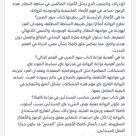
للإدراك، والشعب الذي يمثل الأفراد الضائعين في متاهة النظام. هذه
الرموز تساعد في فهم الأبعاد الفلسفية والوجودية للرواية.
ما هي الأفكار الرئيسية التي يطرحها كتاب سور الصين؟
تطرح الرواية أفكارًا حول طبيعة السلطة المطلقة، وفقدان الفرد
لهويته في مواجهة النظام، والعبثية الوجودية، والسعي اللانهائي
للمعرفة. كما تتناول الرواية فكرة الجهد الجماعي الضائع والعمل دون
هدف واضح، مما يعكس قلق كافكا بشأن معنى الحياة في العصر
الحديث.
ما هي أهمية قراءة كتاب سور الصين في العصر الحالي؟
تكمن أهمية قراءة الرواية في قدرتها على تسليط الضوء على
المشكلات المعاصرة مثل البيروقراطية المعقدة، وفقدان الفرد لحريته
في مواجهة الأنظمة، والشعور بالضياع في عالم يسوده العبث. تساعد
الرواية القارئ على فهم هذه المشكلات بشكل أعمق والتفكير في
كيفية التعامل معها.
هل كتاب سور الصين مناسب للمبتدئين في قراءة كافكا؟
قد تكون الرواية صعبة بعض الشيء على المبتدئين بسبب أسلوب
كافكا المعقد ورمزيته الغنية. ومع ذلك، يمكن للقارئ الاستمتاع
بالرواية إذا كان على استعداد للتفكير بعمق وتحليل الرموز والأفكار
المطروحة. البدء بأعمال كافكا الأقصر مثل "المسخ" قد يكون خيارًا
أفضل للمبتدئين.