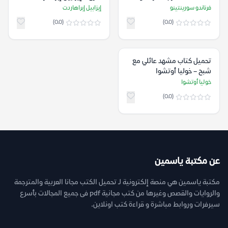
سورينتينو
فرناندو سورينتينو
إيزابيل إبراهاردت
(0.0)
(0.0)
تحميل كتاب مشهد عائلي مع
شبح – خوليا أوتشوا
خوليا أوتشوا
(0.0)
عن مكتبة ياسمين
مكتبة ياسمين هي منصة إلكترونية لـ تحميل الكتب مجانا العربية والمترجمة
والروايات والقصص وغيرها من كتب مجانية pdf فى جميع المجالات بأسرع
سيرفرات وروابط مباشرة و قراءة كتب اونلاين.