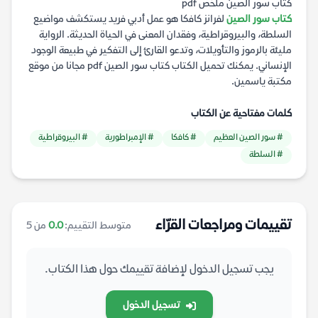
كتاب سور الصين ملخص pdf
كتاب سور الصين
لفرانز كافكا هو عمل أدبي فريد يستكشف مواضيع
السلطة، والبيروقراطية، وفقدان المعنى في الحياة الحديثة. الرواية
مليئة بالرموز والتأويلات، وتدعو القارئ إلى التفكير في طبيعة الوجود
الإنساني. يمكنك تحميل الكتاب كتاب سور الصين pdf مجانا من موقع
مكتبة ياسمين.
كلمات مفتاحية عن الكتاب
# سور الصين العظيم
# كافكا
# الإمبراطورية
# البيروقراطية
# السلطة
تقييمات ومراجعات القرّاء
متوسط التقييم:
0.0
من 5
يجب تسجيل الدخول لإضافة تقييمك حول هذا الكتاب.
تسجيل الدخول