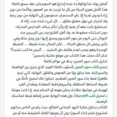
أفضل يولد منا (والولادة عنده إبداع) هو السوبرمان، فقد سحق كافكا
هذا الأمل فعرى الحياة من كل ما تزينت به عبر العصور، وكأنما نحن دون
إرادة ودون قدرة إلا على الاستمرار، مدفوعون إلى النهاية من دون رغبة
ولا اختيار، في جهل مطبق مغلق. . . كل شيء عنده عبث. إنك لا
تستطيع-كنت معه أم عليه-إلا وأن تتأثر ببيانه. المدارس الحديثة-
دون استثناء-مطبوعة به. ولا أظن القارئ يجد بين الريبيين منذ
اليونان حتى اليوم من صور اللاجدوى وحدق إليها دون وجل مثله وفي
يأس يرفض كل منطق الحياة. . . لكن الجمال عنده حقيقة. . . الحقيقة
الوحيدة وهو يعجب لعدم طاقته على النشيد. . . أليس ما كتب نشيداً؟
تذكر أنك حملت هذا الكتاب من موقع مكتبة ياسمين"
تحليل كتاب سور الصين: رحلة في عوالم كافكا
يتميز
كتاب سور الصين
بأسلوب كافكا الفريد الذي يمزج بين الواقعية
والسريالية، مما يخلق جوًا من الغموض والقلق. الرواية، التي تبدو
ظاهريًا قصة بناء سور الصين العظيم، تتجاوز ذلك لتصبح تأملًا في
طبيعة السلطة المطلقة، والبيروقراطية المعقدة، وفقدان الفرد
لهويته في مواجهة نظام لا يمكن فهمه أو التحكم فيه. إذا كنت مهتمًا
بـ
تحميل كتب pdf مجانا
، فإن هذه الرواية تعتبر إضافة قيمة لمكتبتك
الرقمية.
الكتاب يتناول فكرة الجهد الجماعي الضائع، حيث يكرس الناس حياتهم
لمشروع ضخم (بناء السور) دون أن يعرفوا الغاية الحقيقية منه أو من