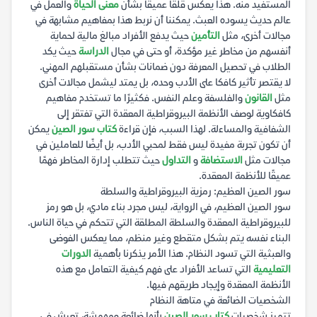
المستفيد منه. هذا يعكس قلقًا عميقًا بشأن
معنى الحياة
والعمل في
عالم حديث يسوده العبث. يمكننا أن نربط هذا بمفاهيم مشابهة في
مجالات أخرى، مثل
التأمين
حيث يدفع الأفراد مبالغ مالية لحماية
أنفسهم من مخاطر غير مؤكدة، أو حتى في مجال
الدراسة
حيث يكد
الطلاب في تحصيل المعرفة دون ضمانات بشأن مستقبلهم المهني.
لا يقتصر تأثير كافكا على الأدب وحده، بل يمتد ليشمل مجالات أخرى
مثل
القانون
والفلسفة وعلم النفس. فكثيرًا ما تستخدم مفاهيم
كافكاوية لوصف الأنظمة البيروقراطية المعقدة التي تفتقر إلى
الشفافية والمساءلة. لهذا السبب، فإن قراءة
كتاب سور الصين
يمكن
أن تكون تجربة مفيدة ليس فقط لمحبي الأدب، بل أيضًا للعاملين في
مجالات مثل
الاستضافة
و
التداول
حيث تتطلب إدارة المخاطر فهمًا
عميقًا للأنظمة المعقدة.
سور الصين العظيم: رمزية البيروقراطية والسلطة
سور الصين العظيم، في الرواية، ليس مجرد بناء مادي، بل هو رمز
للبيروقراطية المعقدة والسلطة المطلقة التي تتحكم في حياة الناس.
البناء نفسه يتم بشكل متقطع وغير منظم، مما يعكس الفوضى
والعبثية التي تسود النظام. هذا الأمر يذكرنا بأهمية
الدورات
التعليمية
التي تساعد الأفراد على فهم كيفية التعامل مع هذه
الأنظمة المعقدة وإيجاد طريقهم فيها.
الشخصيات الضائعة في متاهة النظام
تتميز شخصيات
كتاب سور الصين
بأنها ضائعة ومهمشة، تعيش في