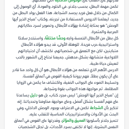
قدرتهم على التغلب على
الوحوش الداخلية
التي تسكنهم.
تكمن مهمة البطل، بحسب جلدنر، في الخلود والعودة. أي الوصول إلى
الكمال من خلال فعل فريد يجسد الشجاعة. هذا الفعل يولد البطل من
جديد، ليعلمنا الدروس المستفادة من تجربته. وكتاب "صباح الخير أيها
الوحش" هو بمثابة إشادة بهؤلاء الأبطال، وتصوير لسرد حكاياتهم
المرعبة والمثمرة.
كل بطل من الأبطال الخمسة واجه
وحشًا مختلفًا
، واستخدم سلاحًا
واستراتيجية حرب فريدة. للوهلة الأولى، قد يبدو هؤلاء الأبطال
متباينين، لكن مع التعمق في شخصياتهم، نكتشف أن احتياجاتهم
اللاواعية متشابهة بشكل مدهش. جميعنا نحتاج إلى الشعور بالحب
لنعيش حياة طيبة.
الدرس الأهم الذي نتعلمه من هؤلاء الأبطال هو أن كل واحد منا قادر
على أن يكون بطلاً. فهم يروننا كيفية الغوص في أعماق أنفسنا،
وتسليط الضوء على الجوانب الخفية، واكتشاف ما يكمن في الزوايا
المظلمة. ثم مواجهة هذه الجوانب بقوة وشجاعة.
إن "صباح الخير أيها الوحش" ليس مجرد كتاب، بل هو
دليل
يساعدنا
على فهم أنفسنا بشكل أفضل، وعلى مواجهة مخاوفنا وتحدياتنا. إنه
تذكير بأن
الشجاعة
تكمن في الاعتراف بوجود الوحش الداخلي، وفي
البحث عن الأدوات والاستراتيجيات المناسبة للتغلب عليه.
تتميز جلدنر بأسلوبها
العميق والمؤثر
، وقدرتها على الغوص في أعماق
النفس البشرية. إنها لا تكتفي بسرد الأحداث، بل تحلل الشخصيات