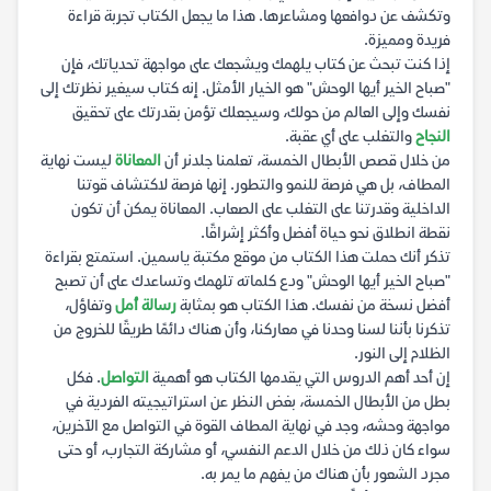
وتكشف عن دوافعها ومشاعرها. هذا ما يجعل الكتاب تجربة قراءة
فريدة ومميزة.
إذا كنت تبحث عن كتاب يلهمك ويشجعك على مواجهة تحدياتك، فإن
"صباح الخير أيها الوحش" هو الخيار الأمثل. إنه كتاب سيغير نظرتك إلى
نفسك وإلى العالم من حولك، وسيجعلك تؤمن بقدرتك على تحقيق
النجاح
والتغلب على أي عقبة.
من خلال قصص الأبطال الخمسة، تعلمنا جلدنر أن
المعاناة
ليست نهاية
المطاف، بل هي فرصة للنمو والتطور. إنها فرصة لاكتشاف قوتنا
الداخلية وقدرتنا على التغلب على الصعاب. المعاناة يمكن أن تكون
نقطة انطلاق نحو حياة أفضل وأكثر إشراقًا.
تذكر أنك حملت هذا الكتاب من موقع مكتبة ياسمين. استمتع بقراءة
"صباح الخير أيها الوحش" ودع كلماته تلهمك وتساعدك على أن تصبح
أفضل نسخة من نفسك. هذا الكتاب هو بمثابة
رسالة أمل
وتفاؤل،
تذكرنا بأننا لسنا وحدنا في معاركنا، وأن هناك دائمًا طريقًا للخروج من
الظلام إلى النور.
إن أحد أهم الدروس التي يقدمها الكتاب هو أهمية
التواصل
. فكل
بطل من الأبطال الخمسة، بغض النظر عن استراتيجيته الفردية في
مواجهة وحشه، وجد في نهاية المطاف القوة في التواصل مع الآخرين،
سواء كان ذلك من خلال الدعم النفسي، أو مشاركة التجارب، أو حتى
مجرد الشعور بأن هناك من يفهم ما يمر به.