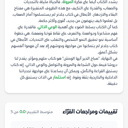
يشدد الكتاب أيضًا على فكرة
المرونة
. فالحياة مليئة بالتحديات
والصعاب، والقدرة على التكيف مع هذه الظروف المتغيرة هي مفتاح
البقاء والازدهار. الأبطال في كتاب جلدنر لم يستسلموا أمام الصعاب،
بل تعلموا كيف ينهضون من جديد، أقوى وأكثر حكمة.
كما أن الكتاب يسلط الضوء على أهمية
الوعي الذاتي
. فالقدرة على
فهم مشاعرنا ودوافعنا، والتعرف على نقاط قوتنا وضعفنا، هي خطوة
أساسية نحو تحقيق النمو الشخصي والتغلب على التحديات. الأبطال في
كتاب جلدنر لم يتمكنوا من مواجهة وحوشهم إلا بعد أن فهموا أنفسهم
بشكل أعمق.
في النهاية، "صباح الخير أيها الوحش" هو كتاب ملهم ومؤثر، يقدم لنا
دروسًا قيمة حول الشجاعة والمرونة والتواصل والوعي الذاتي. إنه كتاب
يستحق القراءة والتأمل، ويمكن أن يساعدنا على مواجهة تحدياتنا
الداخلية والخارجية بثقة وقوة. إنه
استثمار
في الذات يستحق كل
دقيقة.
تقييمات ومراجعات القرّاء
متوسط التقييم:
0.0
من 5