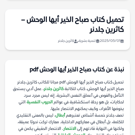
تحميل كتاب صباح الخير أيها الوحش –
كاثرين جلدنر
2025/05/01
تنمية بشرية
كاثرين جلدنر
نبذة عن كتاب صباح الخير أيها الوحش pdf
تحميل كتاب صباح الخير أيها الوحش pdf مجانا للكاتب كاثرين جلدنر
صباح الخير أيها الوحش، كتاب للكاتبة
كاثرين جلدنر
، عمل أدبي يستحق
التأمل والغوص في أعماق النفس البشرية. إنه ليس مجرد سرد
لحكايات، بل هو رحلة استكشافية في عوالم
الحروب النفسية
التي
يخوضها الأفراد، وكيف يمكنهم الانتصار عليها.
تصف جلدنر خمسة أشخاص تعتبرهم
أبطال
، ليس بالمعنى التقليدي
للكلمة، بل أبطال في معاركهم الداخلية. معارك تركت ندوبًا عميقة،
ولكنها في النهاية قادتهم إلى
الانتصار
. الانتصار الحقيقي يكمن في