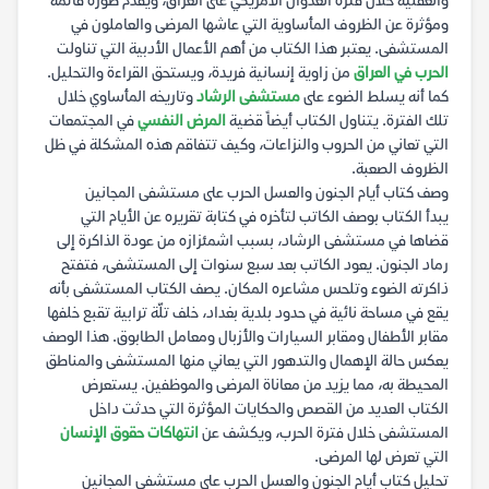
والعقلية خلال فترة العدوان الأمريكي على العراق، ويقدم صورة قاتمة
ومؤثرة عن الظروف المأساوية التي عاشها المرضى والعاملون في
المستشفى. يعتبر هذا الكتاب من أهم الأعمال الأدبية التي تناولت
الحرب في العراق
من زاوية إنسانية فريدة، ويستحق القراءة والتحليل.
كما أنه يسلط الضوء على
مستشفى الرشاد
وتاريخه المأساوي خلال
تلك الفترة. يتناول الكتاب أيضاً قضية
المرض النفسي
في المجتمعات
التي تعاني من الحروب والنزاعات، وكيف تتفاقم هذه المشكلة في ظل
الظروف الصعبة.
وصف كتاب أيام الجنون والعسل الحرب على مستشفى المجانين
يبدأ الكتاب بوصف الكاتب لتأخره في كتابة تقريره عن الأيام التي
قضاها في مستشفى الرشاد، بسبب اشمئزازه من عودة الذاكرة إلى
رماد الجنون. يعود الكاتب بعد سبع سنوات إلى المستشفى، فتفتح
ذاكرته الضوء وتلحس مشاعره المكان. يصف الكتاب المستشفى بأنه
يقع في مساحة نائية في حدود بلدية بغداد، خلف تلّة ترابية تقبع خلفها
مقابر الأطفال ومقابر السيارات والأزبال ومعامل الطابوق. هذا الوصف
يعكس حالة الإهمال والتدهور التي يعاني منها المستشفى والمناطق
المحيطة به، مما يزيد من معاناة المرضى والموظفين. يستعرض
الكتاب العديد من القصص والحكايات المؤثرة التي حدثت داخل
المستشفى خلال فترة الحرب، ويكشف عن
انتهاكات حقوق الإنسان
التي تعرض لها المرضى.
تحليل كتاب أيام الجنون والعسل الحرب على مستشفى المجانين