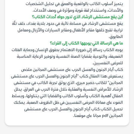
يتميز أسلوب الكاتب بالواقعية والعمق في تحليل الشخصيات
والأحداث، واستخدام لغة قوية ومؤثرة في وصف الأحداث.
أين يقع مستشفى الرشاد الذي تدور حوله أحداث الكتاب؟
يقع مستشفى الرشاد في مساحة نائية في حدود بلدية بغداد، خلف تلّة
ترابية تقبع خلفها مقابر الأطفال ومقابر السيارات والأزبال ومعامل
الطابوق.
ما هي الرسالة التي يوجهها الكتاب إلى القراء؟
يوجه الكتاب رسالة إلى ضرورة الاهتمام بحقوق الإنسان وحماية الفئات
الضعيفة، والتوعية بقضايا الصحة النفسية وتوفير الرعاية المناسبة
للمرضى النفسيين.
كتاب أيام الجنون والعسل الحرب على مستشفى المجانين ملخص
يستعرض هذا المقال كتاب "أيام الجنون والعسل الحرب على مستشفى
المجانين" للكاتب خضير ميري، الذي يوثق تجربة الكاتب في مستشفى
الرشاد للأمراض النفسية والعقلية خلال فترة الحرب في العراق. يحلل
المقال أهمية الكتاب وأسلوب الكاتب والقضايا التي يتناولها، ويسلط
الضوء على معاناة المرضى النفسيين في ظل الظروف الصعبة. يمكنك
تحميل الكتاب كتاب أيام الجنون والعسل الحرب على مستشفى
المجانين pdf مجانا على موقعنا.