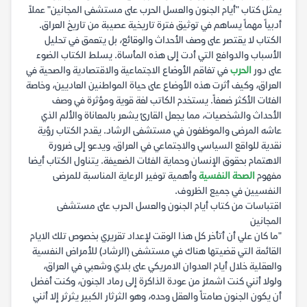
يمثل كتاب "أيام الجنون والعسل الحرب على مستشفى المجانين" عملاً
أدبياً مهماً يساهم في توثيق فترة تاريخية عصيبة من تاريخ العراق.
الكتاب لا يقتصر على وصف الأحداث والوقائع، بل يتعمق في تحليل
الأسباب والدوافع التي أدت إلى هذه المأساة. يسلط الكتاب الضوء
على دور
الحرب
في تفاقم الأوضاع الاجتماعية والاقتصادية والصحية في
العراق، وكيف أثرت هذه الأوضاع على حياة المواطنين العاديين، وخاصة
الفئات الأكثر ضعفاً. يستخدم الكاتب لغة قوية ومؤثرة في وصف
الأحداث والشخصيات، مما يجعل القارئ يشعر بالمعاناة والألم الذي
عاشه المرضى والموظفون في مستشفى الرشاد. يقدم الكتاب رؤية
نقدية للواقع السياسي والاجتماعي في العراق، ويدعو إلى ضرورة
الاهتمام بحقوق الإنسان وحماية الفئات الضعيفة. يتناول الكتاب أيضا
مفهوم
الصحة النفسية
وأهمية توفير الرعاية المناسبة للمرضى
النفسيين في جميع الظروف.
اقتباسات من كتاب أيام الجنون والعسل الحرب على مستشفى
المجانين
"ما كان علي أن أتأخر كل هذا الوقت لإعداد تقريري بخصوص تلك الايام
القائمة التي قضيتها هناك في مستشفى (الرشاد) للأمراض النفسية
والعقلية خلال أيام العدوان الامريكي على بلدي وشعبي في العراق،
ولولا أنني كنت اشمئز من عودة الذاكرة إلى رماد الجنون، وكنت أفضل
أن يكون الجنون صامتاً والعقل وحده، وهو الثرثار الكبير يثرثر إلا أنني