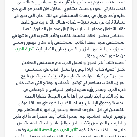
عندما عدت ذات يوم بعد مضي ما يقارب سبع سنوات إلى هناك حتى
فتحت ذاكرتي الضوء ولحست مشاعري المكان. كان العدم هو الذي خلع
نعليه وأخذ يهرول في ردهات المستشفى في تلك الدار، التي تقبع في
مساحة نائية في حدود بلدية – بغداد- هناك تلّة ترابية تقبع خلفها
مقابر الأطفال ومقابر السيارات والأزبال ومعامل الطابوق." هذا
الاقتباس يعكس الحالة النفسية للكاتب وتأثير التجربة التي عاشها في
المستشفى عليه. يصف الكاتب المستشفى بأنه مكان مهجور ومنسي،
مما يزيد من الشعور بالحزن والأسى. يتناول الكتاب أيضا
تجربة الحرب
من منظور شخصي ومؤثر.
أهمية كتاب أيام الجنون والعسل الحرب على مستشفى المجانين
تكمن أهمية كتاب "أيام الجنون والعسل الحرب على مستشفى
المجانين" في كونه شهادة حية على فترة تاريخية عصيبة من تاريخ
العراق. الكتاب يساهم في توثيق الأحداث والوقائع التي حدثت خلال
فترة الحرب، ويقدم رؤية نقدية للواقع السياسي والاجتماعي في
العراق. الكتاب أيضاً يلعب دوراً هاماً في التوعية بقضايا الصحة
النفسية وحقوق الإنسان. يسلط الكتاب الضوء على معاناة المرضى
النفسيين في ظل الظروف الصعبة، ويدعو إلى ضرورة الاهتمام بهم
وتوفير الرعاية المناسبة لهم. يعتبر الكتاب أيضاً مصدراً هاماً للباحثين
والدارسين المهتمين بقضايا الحرب والنزاعات والصحة النفسية. من
خلال هذا الكتاب يمكننا فهم
تأثير الحرب على الصحة النفسية
وكيف
يمكننا تقديم الدعم للمتضررين. يمثل الكتاب إضافة قيمة إلى الأدب