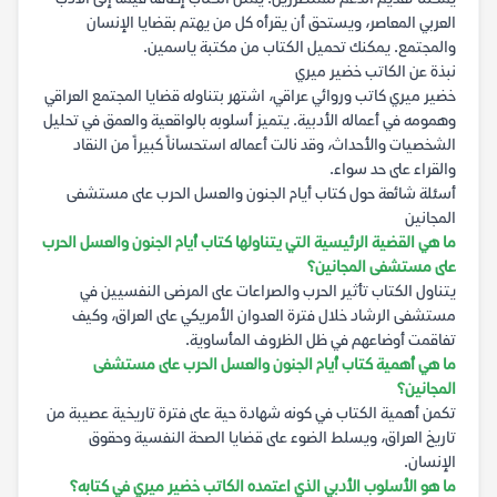
العربي المعاصر، ويستحق أن يقرأه كل من يهتم بقضايا الإنسان
والمجتمع. يمكنك تحميل الكتاب من مكتبة ياسمين.
نبذة عن الكاتب خضير ميري
خضير ميري كاتب وروائي عراقي، اشتهر بتناوله قضايا المجتمع العراقي
وهمومه في أعماله الأدبية. يتميز أسلوبه بالواقعية والعمق في تحليل
الشخصيات والأحداث، وقد نالت أعماله استحساناً كبيراً من النقاد
والقراء على حد سواء.
أسئلة شائعة حول كتاب أيام الجنون والعسل الحرب على مستشفى
المجانين
ما هي القضية الرئيسية التي يتناولها كتاب أيام الجنون والعسل الحرب
على مستشفى المجانين؟
يتناول الكتاب تأثير الحرب والصراعات على المرضى النفسيين في
مستشفى الرشاد خلال فترة العدوان الأمريكي على العراق، وكيف
تفاقمت أوضاعهم في ظل الظروف المأساوية.
ما هي أهمية كتاب أيام الجنون والعسل الحرب على مستشفى
المجانين؟
تكمن أهمية الكتاب في كونه شهادة حية على فترة تاريخية عصيبة من
تاريخ العراق، ويسلط الضوء على قضايا الصحة النفسية وحقوق
الإنسان.
ما هو الأسلوب الأدبي الذي اعتمده الكاتب خضير ميري في كتابه؟