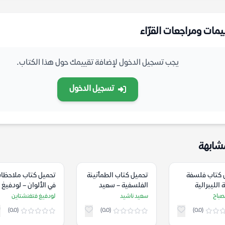
يمات ومراجعات القرّاء
يجب تسجيل الدخول لإضافة تقييمك حول هذا الكتاب.
تسجيل الدخول
شابهة
 كتاب فلسفة
تحميل كتاب الطمأنينة
تحميل كتاب ملاحظا
 الليبرالية
الفلسفية – سعيد
في الألوان – لودفيغ
سيكية من هوبز
ناشيد
فتغنشتاين
صباح
سعيد ناشيد
لودفيغ فتغنشتاين
نط – صالح مصباح
(0.0)
(0.0)
(0.0)