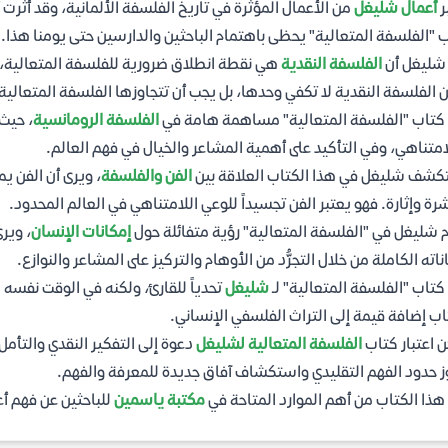
ر
أعمال شليغل
من الأعمال المؤثرة في تاريخ الفلسفة الألمانية، وقد أثرت 
 "الفلسفة المتعالية" يحظى باهتمام الباحثين والدارسين حتى يومنا هذا.
شليغل أن
الفلسفة النقدية
هي نقطة انطلاق ضرورية للفلسفة المتعالية، ح
 الفلسفة النقدية لا تكفي وحدها، بل يجب أن تتجاوزها الفلسفة المتعالية
كتاب "الفلسفة المتعالية" مساهمة هامة في
الفلسفة الرومانسية
، حيث
امتناهي، وفي التأكيد على أهمية المشاعر والخيال في فهم العالم.
شف شليغل في هذا الكتاب العلاقة بين
الفن والفلسفة
، ويرى أن الفن ي
رة وإثارة. فهو يعتبر الفن تجسيداً للوعي اللامتناهي في العالم المحدود.
 شليغل في "الفلسفة المتعالية" رؤية متفائلة حول
إمكانات الإنسان
، وير
ناته الكاملة من خلال التجرُّد من الأوهام والتركيز على المشاعر والنوازع.
كتاب "الفلسفة المتعالية" لـ
شليغل
تحدياً للقارئ، ولكنه في الوقت نفسه 
اب إضافة قيمة إلى التراث الفلسفي الإنساني.
 اعتبار كتاب
الفلسفة المتعالية لشليغل
دعوة إلى التفكير النقدي والتأم
ز حدود الفهم التقليدي واستكشاف آفاق جديدة للمعرفة والفهم.
 هذا الكتاب من أهم الموارد المتاحة في
مكتبة ياسمين
للباحثين عن فهم أ