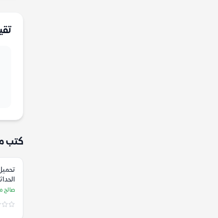
تقي
كتب م
تحميل
الحداثة
الكلا
صالح م
إلى كا