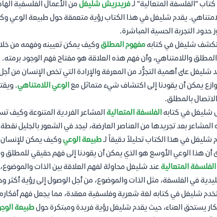
كتاب "الفلسفة المتعالية" لـ
فريدريش شليغل
من الأعمال الفلسفية الهام
امتناهي. يقدم شليغل في هذا الكتاب رؤية متعمقة حول طبيعة الوعي وكي
ز حدود التجربة الحسية المباشرة.
كشف شليغل في كتابه
مفهوم المطلق
وكيف يمكن تعيينه وفهمه من خلال و
المطلق واللامتناهي، وأن فهم هذه العلاقة هو مفتاح فهم الوجود برمته.
 شليغل على أهمية التجرُّد من المعرفة والإرادة التي تخص الإنسان من أجل
وازع يمكن أن يقودنا إلى اكتشاف شيء متماثل مع
الوعي اللامتناهي
. ويقت
لاتصال بالمطلق.
 شليغل في كتابه
الفلسفة المتعالية
المشاعر الفردية المتنوعة وكيف تس
المشاعر بعد تجريدها من العناصر العارضة، ليجد في الشعور بالجليل نقطة ا
 شليغل في هذا الكتاب تحليلاً دقيقاً لـ
طبيعة الوعي
وكيف يمكن للإنسان أ
 أن هذا الوعي الأوسع هو الذي يمكن أن يقودنا إلى فهم حقيقي للمطلق وا
الفلسفة المتعالية
عند شليغل محاولة لفهم العلاقة بين الذات والموضوع، و
ليدية في الفلسفة، مثل الذات والموضوع، من أجل الوصول إلى رؤية أكثر وحد
دم شليغل في كتابه لغة شعرية وفلسفية معقدة، مما يجعل فهم أفكاره تحد
كار يستحق العناء، حيث يقدم شليغل رؤية فريدة ومبتكرة حول
طبيعة الوجو