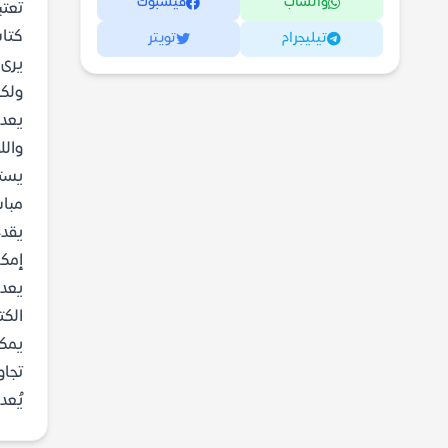
واتساب
فيسبوك
تعتب
كتاب
تيليجرام
تويتر
يرى 
ولكن
يعد 
والل
يستك
مباش
يقدم
إمكا
يعد 
الكت
يمكن
تجاو
يُعد