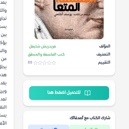
يعد 
والل
تجاو
يست
بين 
يؤكد
المؤلف
فريدريش شليغل
والن
التصنيف
كتب الفلسفة والمنطق
من ا
التقييم
(0)
يحلل
هذه 
يقدم
ويرى
للتحميل اضغط هنا
تعد
التق
يستخ
شارك الكتاب مع أصدقائك
الأف