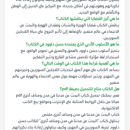
ذكرياتهم وهويتهم في أماكن جديدة، مع التركيز على الحنين إلى الوطن
والتأقلم مع الواقع الجديد.
ما هي أبرز القضايا التي يناقشها الكتاب؟
يناقش الكتاب قضايا الهجرة والشتات وفقدان الهوية والبحث عن
الانتماء في عالم متغير، بالإضافة إلى تأثير النزوح على حياة اللاجئين
السوريين.
ما هو الأسلوب الأدبي الذي يعتمده حسن داوود في الكتاب؟
يتميز أسلوب حسن داوود بالعمق والصدق في تصوير الواقع، مع
استخدام لغة مؤثرة تلامس مشاعر القارئ وتثير التفكير.
ما هي أهمية قراءة هذا الكتاب في الوقت الحالي؟
يساعد الكتاب على فهم أعمق لتحديات اللاجئين السوريين وتجربتهم
في المهجر، ويثير تساؤلات مهمة حول معنى الانتماء والهوية في عالم
متغير.
هل الكتاب متاح للتحميل بصيغة pdf؟
نعم، يمكنك تحميل كتاب البحث عن مدننا في مدن ومناف أخرى pdf
مجانا من خلال الروابط المتاحة على الإنترنت ومواقع بيع الكتب
الالكترونية.
كتاب البحث عن مدننا في مدن ومناف أخرى ملخص
يتناول كتاب "البحث عن مدننا في مدن ومناف أخرى" للكاتب حسن
داوود تجربة السوريين في المهجر، وكيف يحاولون إعادة بناء ذكرياتهم