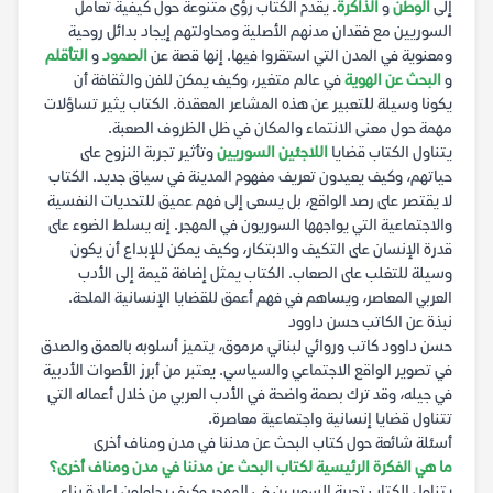
إلى
الوطن
و
الذاكرة
. يقدم الكتاب رؤى متنوعة حول كيفية تعامل
السوريين مع فقدان مدنهم الأصلية ومحاولتهم إيجاد بدائل روحية
ومعنوية في المدن التي استقروا فيها. إنها قصة عن
الصمود
و
التأقلم
و
البحث عن الهوية
في عالم متغير، وكيف يمكن للفن والثقافة أن
يكونا وسيلة للتعبير عن هذه المشاعر المعقدة. الكتاب يثير تساؤلات
مهمة حول معنى الانتماء والمكان في ظل الظروف الصعبة.
يتناول الكتاب قضايا
اللاجئين السوريين
وتأثير تجربة النزوح على
حياتهم، وكيف يعيدون تعريف مفهوم المدينة في سياق جديد. الكتاب
لا يقتصر على رصد الواقع، بل يسعى إلى فهم عميق للتحديات النفسية
والاجتماعية التي يواجهها السوريون في المهجر. إنه يسلط الضوء على
قدرة الإنسان على التكيف والابتكار، وكيف يمكن للإبداع أن يكون
وسيلة للتغلب على الصعاب. الكتاب يمثل إضافة قيمة إلى الأدب
العربي المعاصر، ويساهم في فهم أعمق للقضايا الإنسانية الملحة.
نبذة عن الكاتب حسن داوود
حسن داوود كاتب وروائي لبناني مرموق، يتميز أسلوبه بالعمق والصدق
في تصوير الواقع الاجتماعي والسياسي. يعتبر من أبرز الأصوات الأدبية
في جيله، وقد ترك بصمة واضحة في الأدب العربي من خلال أعماله التي
تتناول قضايا إنسانية واجتماعية معاصرة.
أسئلة شائعة حول كتاب البحث عن مدننا في مدن ومناف أخرى
ما هي الفكرة الرئيسية لكتاب البحث عن مدننا في مدن ومناف أخرى؟
يتناول الكتاب تجربة السوريين في المهجر وكيف يحاولون إعادة بناء