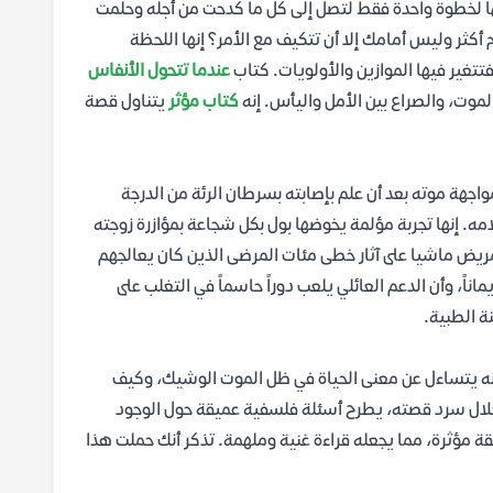
يها لخطوة واحدة فقط لتصل إلى كل ما كدحت من أجله وحلمت
كثر وليس أمامك إلا أن تتكيف مع الأمر؟ إنها اللحظة
فتتغير فيها الموازين والأولويات. كتاب
عندما تتحول الأنفاس
موت، والصراع بين الأمل واليأس. إنه
كتاب مؤثر
يتناول قصة
اجهة موته بعد أن علم بإصابته بسرطان الرئة من الدرجة
ه. إنها تجربة مؤلمة يخوضها بول بكل شجاعة بمؤازرة زوجته
مريض ماشيا على آثار خطى مئات المرضى الذين كان يعالجهم
ناً، وأن الدعم العائلي يلعب دوراً حاسماً في التغلب على
ة الطبية.
نه يتساءل عن معنى الحياة في ظل الموت الوشيك، وكيف
لال سرد قصته، يطرح أسئلة فلسفية عميقة حول الوجود
 مؤثرة، مما يجعله قراءة غنية وملهمة. تذكر أنك حملت هذا