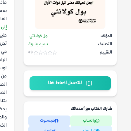
ماذا
به ف
الفا
إلى 
طبيب
المؤلف
بول كولانثي
تجرب
التصنيف
تنمية بشرية
في ه
التقييم
(0)
الرا
لوسي
من ق
للتحميل اضغط هنا
الصع
الصر
يتنا
شارك الكتاب مع أصدقائك
يمكن
والم
واتساب
فيسبوك
الكت