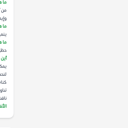
ما ه
من أ
وإيم
ما ه
يتمي
ما ه
حظي 
أين 
لتحم
كتاب
تناو
ناقشنا themes الكتاب الرئيسية ورسالته المؤثرة، وأهمية 
الأنفا