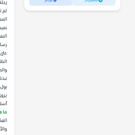
تيليجرام
تويتر
رحلة
لم ت
المع
نعيش
الن
رسال
على 
الظر
والم
نبذة
بول 
يروي
أسئل
ما ه
الفك
والأ