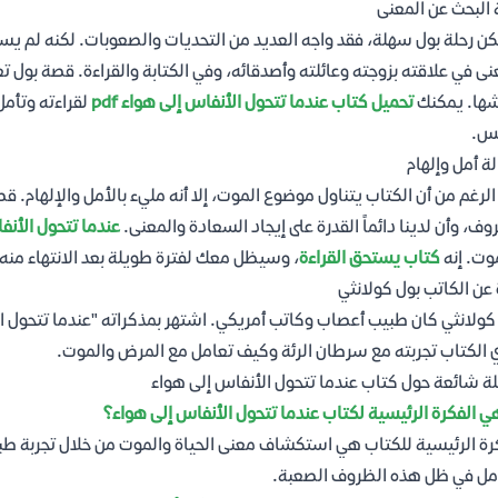
 البحث عن المعنى
كن رحلة بول سهلة، فقد واجه العديد من التحديات والصعوبات. لكنه لم يست
نى في علاقته بزوجته وعائلته وأصدقائه، وفي الكتابة والقراءة. قصة بول تعل
ها. يمكنك
تحميل كتاب عندما تتحول الأنفاس إلى هواء pdf
لقراءته وتأمل
فس.
ة أمل وإلهام
الرغم من أن الكتاب يتناول موضوع الموت، إلا أنه مليء بالأمل والإلهام. 
وف، وأن لدينا دائماً القدرة على إيجاد السعادة والمعنى.
عندما تتحول الأنفاس
وت. إنه
كتاب يستحق القراءة
، وسيظل معك لفترة طويلة بعد الانتهاء منه.
 عن الكاتب بول كولانثي
كولانثي كان طبيب أعصاب وكاتب أمريكي. اشتهر بمذكراته "عندما تتحول الأن
 الكتاب تجربته مع سرطان الرئة وكيف تعامل مع المرض والموت.
ة شائعة حول كتاب عندما تتحول الأنفاس إلى هواء
ي الفكرة الرئيسية لكتاب عندما تتحول الأنفاس إلى هواء؟
رة الرئيسية للكتاب هي استكشاف معنى الحياة والموت من خلال تجربة ط
مل في ظل هذه الظروف الصعبة.