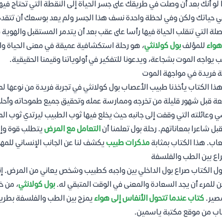
 لو أنك بعد أن وصلت في طريقك على جسر الحياة إلى النقطة التي تحتاج ف
ي حياتك ولكن وفي لحظة واحدة نسف هذا الجسر ولم يعد بوسعك أن تتقدم أ
صلة التي تنقلب الحياة فيها رأسا على عقب بعد أن يتدمر المستقبل والهوية 
هواء
للمؤلف
بول كولانثي
، هو رحلة استكشافية عميقة في معنى الحياة وال
 يواجه الموت بشجاعة، ويدعونا للتفكير في أولوياتنا وقيمنا الحقيقية.
ة فريدة في مواجهة الموت
ذا الكتاب يأخذنا طبيب الأعصاب بول كولانثي في تجربة فريدة من نوعها لمو
بعة قبل شهور قليلة من تخرجه وممارسة عمله وتحقيق جميع طموحاته وأحلام
 وعائلته التي وقفت إلى جانبه حيث يخلع فيها ثوب الطبيب ليرتدي ثوب ال
بل شاعرا بمعاناتهم. رحلة بول تعلمنا أن
التعامل مع المرض
يتطلب قوة وإيما
اب. هذا الكتاب بمثابة
مذكرات طبيب
يكشف لنا عن الجانب الإنساني للمهن
اع بين الطب والفلسفة
ول الكتاب صراع بول الداخلي بين واجبه كطبيب وشخص يعاني من المرض. إ
 للمرء أن يجد السعادة والمعنى في الوقت المتبقي له.
بول كولانثي
، من خ
صير.
كتاب عندما تتحول الأنفاس إلى هواء
يمزج بين الطب والفلسفة بطريقة
اب من موقع مكتبة ياسمين.