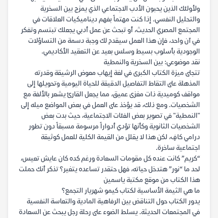
ولأولئك الذين يحبون الأدب الاجتماعي الذي يمزج بين السخرية
والتحليل النفسي. إذا كنت مهتماً بفهم ديناميكيات العلاقات في
المجتمع المصري الحديث، أو تبحث عن عمل أدبي يجعلك تبتسم وتفكر
في آن واحد، فإن هذا العمل سيقدم لك وجبة دسمة من التساؤلات
الوجودية بأسلوب بسيط وسلس بعيد عن التعقيد الأكاديمي.
نقد موضوعي: بين السخرية والنمطية
تتجلى ميزة الكتاب الكبرى في لغة إيهاب معوض الرشيقة وقدرته
المذهلة على التقاط التفاصيل الدقيقة للحياة اليومية وتحويلها إلى
مواقف كوميدية ذات مغزى عميق، مما يجعل القارئ يشعر بالألفة مع
الشخصيات. ومع ذلك، قد يؤخذ على العمل في بعض المواضع ميله إلى
"النمطية" في تصوير بعض الفئات الاجتماعية، حيث بدت بعض
الشخصيات الثانوية وكأنها تؤدي أدواراً مرسومة مسبقاً دون تطور
درامي كافٍ، لكن هذا لا يقلل من القيمة الكلية للعمل كوثيقة
اجتماعية ساخرة.
“كريم” كانت عنده كل مقومات السعادة ورغم كده كان عايش تعيس،
لحد ما “نور” هتدخل حياته، فهل حتقدر تساعده يتغير؟ تذكر أنك حملت
هذا الكتاب من موقع مكتبة ياسمين
ما هي الثيمة الأساسية لكتاب كيمو شهريار التجمع؟
يدور الكتاب حول التناقض بين الرفاهية المادية والتعاسة النفسية
في المجتمعات الحديثة. يسلط الضوء على رحلة رجل يبحث عن السعادة