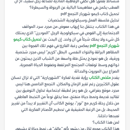
متسائلاً بعمق: هل تكفي الرفاهية المادية لصناعة رجل سعيد، أم أن
العطب يكمن في مفاهيمنا البالية عن الرجولة والسيطرة؟
تحميل كتاب كيمو شهريار التجمع pdf
تحليل فلسفة العمل وسيكولوجية الشخصيات
في هذا الكتاب، ينتقل بنا إيهاب معوض من مجرد سرد المواقف
الاجتماعية إلى الغوص في سيكولوجية الرجل "المودرن" الذي يمتلك
كل شيء ولا يملك شيئاً في آن واحد. إن البحث عن
تحميل كتاب كيمو
شهريار التجمع pdf
يعكس رغبة القارئ في فهم تلك الفجوة بين
المظاهر البراقة والخواء النفسي. البطل "كريم" ليس مجرد شخصية
ورقية، بل هو نموذج يمثل فئة واسعة من الشباب الذين يبحثون عن
ذواتهم وسط توقعات المجتمع المرتفعة وضغوط الحياة العصرية.
الصراع بين الموروث والحداثة
يقدم
ملخص الكتاب
رؤية نقدية لفكرة "الشهريارية" التي لا تزال تسكن
عقول الكثيرين رغم تغير الزمان والمكان. التجمع الخامس هنا ليس
مجرد موقع جغرافي، بل هو رمز لطبقة اجتماعية تحاول التوفيق بين
تقاليد قديمة ونمط حياة منفتح، مما يخلق نوعاً من التخبط العاطفي.
من خلال رحلة كريم مع "نور"، يوضح الكاتب أن التغيير لا يبدأ من تغيير
المحيط، بل من الرغبة الحقيقية في تحطيم الأصنام الفكرية التي
نعبدها داخلنا.
لمن هذا الكتاب؟
هذا الكتاب موجه لكل من يشعر بأنه "عالق" في نمط حياة لا يشبهه،