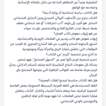
الحقيقية بعيداً عن المظاهر الخداعة من خلال علاقاته الإنسانية
وتصادمه مع الواقع.
هل الكتاب دراسة اجتماعية أم رواية أدبية؟
الكتاب يمزج بين الأسلوب الروائي السردي وبين التحليل الاجتماعي
الساخر. هو أقرب إلى كونه "أدب اعترافات" أو نقد اجتماعي مغلف
بقصة شيقة تجذب القارئ العادي والمتخصص على حد سواء.
من هو إيهاب معوض كاتب العمل؟
إيهاب معوض هو كاتب وخبير في العلاقات الزوجية والاجتماعية،
اشتهر بأسلوبه الساخر والقريب من لغة الشارع المصري. له العديد من
المؤلفات التي تناقش قضايا الرجل والمرأة بجرأة وموضوعية.
ما الذي يميز شخصية "كريم" في الكتاب؟
تتميز شخصية كريم بأنها تعبر عن "السهل الممتنع"، فهو شخص
يمتلك كل مقومات النجاح التقليدية لكنه يفتقد للسلام الداخلي. يمثل
كريم صرخة صامتة ضد القوالب الجاهزة التي يفرضها المجتمع على
الرجال.
هل لغة الكتاب مناسبة لجميع الفئات العمرية؟
اللغة المستخدمة هي اللغة العربية البسيطة الممزوجة ببعض العامية
المصرية الراقية، مما يجعله متاحاً للشباب والكبار. الكتاب يناقش
قضايا ناضجة تخص العلاقات، لذا فهو موجه أكثر لفئة البالغين
والمهتمين بالوعي الاجتماعي.