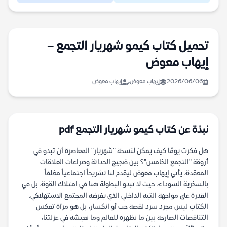
تحميل كتاب كيمو شهريار التجمع –
إيهاب معوض
2026/06/06
إيهاب معوض
إيهاب معوض
نبذة عن كتاب كيمو شهريار التجمع pdf
هل فكرت يومًا كيف يمكن لنسخة "شهريار" المعاصرة أن تبدو في
أروقة "التجمع الخامس"؟ بين ضجيج الحداثة وصراعات العلاقات
المعقدة، يأتي إيهاب معوض ليقدم لنا تشريحاً اجتماعياً مغلفاً
بالسخرية السوداء، حيث لا تبدو البطولة هنا في امتلاك القوة، بل في
القدرة على مواجهة التيه الداخلي الذي يفرضه المجتمع الاستهلاكي.
الكتاب ليس مجرد سرد لقصة حب أو انكسار، بل هو مرآة تعكس
التناقضات الصارخة بين ما نظهره للعالم وما نعيشه في عزلتنا،