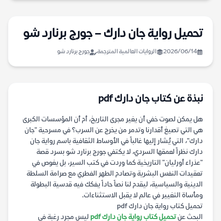
تحميل رواية جان دارك – جورج برنارد شو
2026/06/14
الروايات العالمية المترجمة
جورج برنارد شو
نبذة عن كتاب جان دارك pdf
هل يمكن لصوت خفي أن يغير مجرى التاريخ، أم أن المؤسسات الكبرى
هي التي تصيغ أقدارنا وتدمر من يخرج عن السرب؟ في مسرحية "جان
دارك"، التي يُشار إليها غالباً في الأوساط الثقافية باسم رواية جان
دارك نظراً لعمقها السردي، لا يكتفي جورج برنارد شو بسرد قصة
"عذراء أورليان" التاريخية كما وردت في كتب السير، بل يغوص في
تعقيدات النفس البشرية وتصادم الطهر الفطري مع صرامة السلطة
الدينية والسياسية، ليقدم لنا نصاً حاداً يفكك فيه قدسية البطولة
ومأساة التغيير في عالم لا يقبل الاستثناءات.
تحميل كتاب رواية جان دارك pdf
البحث عن
تحميل كتاب رواية جان دارك pdf
ليس مجرد رغبة في