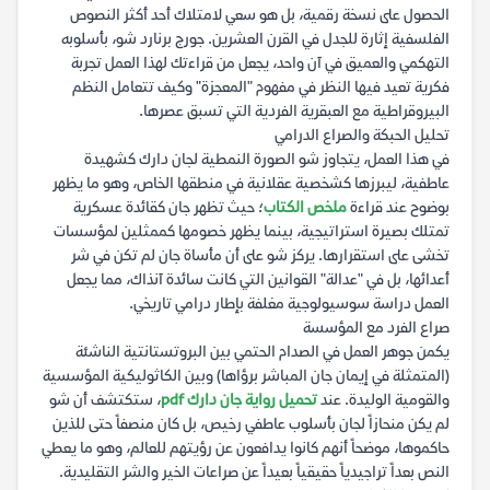
الحصول على نسخة رقمية، بل هو سعي لامتلاك أحد أكثر النصوص
الفلسفية إثارة للجدل في القرن العشرين. جورج برنارد شو، بأسلوبه
التهكمي والعميق في آن واحد، يجعل من قراءتك لهذا العمل تجربة
فكرية تعيد فيها النظر في مفهوم "المعجزة" وكيف تتعامل النظم
البيروقراطية مع العبقرية الفردية التي تسبق عصرها.
تحليل الحبكة والصراع الدرامي
في هذا العمل، يتجاوز شو الصورة النمطية لجان دارك كشهيدة
عاطفية، ليبرزها كشخصية عقلانية في منطقها الخاص، وهو ما يظهر
بوضوح عند قراءة
ملخص الكتاب
؛ حيث تظهر جان كقائدة عسكرية
تمتلك بصيرة استراتيجية، بينما يظهر خصومها كممثلين لمؤسسات
تخشى على استقرارها. يركز شو على أن مأساة جان لم تكن في شر
أعدائها، بل في "عدالة" القوانين التي كانت سائدة آنذاك، مما يجعل
العمل دراسة سوسيولوجية مغلفة بإطار درامي تاريخي.
صراع الفرد مع المؤسسة
يكمن جوهر العمل في الصدام الحتمي بين البروتستانتية الناشئة
(المتمثلة في إيمان جان المباشر برؤاها) وبين الكاثوليكية المؤسسية
والقومية الوليدة. عند
تحميل رواية جان دارك pdf
، ستكتشف أن شو
لم يكن منحازاً لجان بأسلوب عاطفي رخيص، بل كان منصفاً حتى للذين
حاكموها، موضحاً أنهم كانوا يدافعون عن رؤيتهم للعالم، وهو ما يعطي
النص بعداً تراجيدياً حقيقياً بعيداً عن صراعات الخير والشر التقليدية.