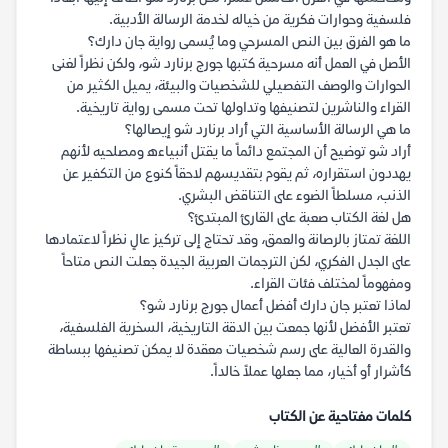
فلسفية وحوارات فكرية من خياله لخدمة الرسالة الأدبية.
ما هو الفرق بين النص المسرحي وما يُسمى رواية جان دارك؟
الأصل في العمل أنه مسرحية كتبها جورج برنارد شو، ولكن نظراً لغنى
الحوارات والوصف التفصيلي للشخصيات والبيئة، يميل الكثير من
القراء والناشرين لتصنيفها وتداولها تحت مسمى رواية تاريخية.
ما هي الرسالة الأساسية التي أراد برنارد شو إيصالها؟
أراد شو توضيح أن المجتمع دائماً ما يقتل أنبياءه ومصلحيه لأنهم
يهددون استقراره، ثم يقوم بتقديسهم لاحقاً كنوع من التكفير عن
الذنب، مسلطاً الضوء على التناقض البشري.
هل لغة الكتاب صعبة على القارئ المبتدئ؟
اللغة تمتاز بالرصانة والعمق، وقد تحتاج إلى تركيز عالٍ نظراً لاعتمادها
على الجدل الفكري، لكن الترجمات العربية الجيدة جعلت النص متاحاً
ومفهوماً لمختلف فئات القراء.
لماذا تعتبر جان دارك أفضل أعمال جورج برنارد شو؟
تعتبر الأفضل لأنها جمعت بين الدقة التاريخية، السخرية الفلسفية،
والقدرة العالية على رسم شخصيات معقدة لا يمكن تصنيفها ببساطة
كأشرار أو أخيار، مما جعلها عملاً خالداً.
كلمات مفتاحية عن الكتاب