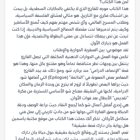
لمن هذا الكتاب؟
هذا الكتاب موجه للقارئ الذي لا يكتفي بالحكايات السطحية، بل يبحث
عن اشتباك فكري مع التاريخ. هو مثالي لعشاق الفلسفة السياسية،
وطلاب المسرح العالمي، وأي شخص مهتم بفهم كيف تُصنع الأساطير
وكيف يتم تدميرها تحت مقصلة المصالح السياسية والدينية. إذا كنت
تبحث عن نص يجعلك تتساءل عن معنى البطولة والتضحية، فإن هذا
العمل هو خيارك الأول.
نقد موضوعي: بين العبقرية الحوارية والإطناب
تكمن قوة العمل في الحوارات الذهنية المكثفة التي تجعل القارئ
يتنقل بين وجهات نظر متناقضة تماماً وهو مقتنع بكل منها، وهذا هو
قمة "الإنصاف الدرامي" عند برنارد شو. ومع ذلك، قد يجد القارئ
المعاصر بعض الصعوبة في "الخاتمة" (Epilogue) التي أضافها شو،
حيث يراها البعض تطويلاً لا لزوم له يخرج عن وحدة الزمان والمكان
الدرامية، لكنها في الحقيقة مفتاح شو الأساسي للسخرية من فكرة
"تقديس" الأبطال بعد فوات الأوان.
هي إحدي أفضل أعمال شو كما يُجمِع النقاد حيث براعة الوصف ودقة
الحبكة وعمق الفكرة التي حولها شو من حادثٍ تاريخي إلي عمل فني
متكامل الأركان. تذكر أنك حملت هذا الكتاب من موقع مكتبة ياسمين
هل رواية جان دارك قصة حقيقية؟
نعم، العمل يستند إلى وقائع تاريخية حقيقية حول حياة جان دارك
ومحاكمتها في القرن الخامس عشر، لكن برنارد شو أضاف إليها أبعاداً