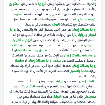
والصراعات الداخلية التي يعيشها إيڨان.
الرواية
لا تقتصر على
التشويق
والأحداث المتسارعة، بل تتناول أيضًا موضوعات إنسانية عميقة مثل
الهوية، الحرية، والبحث عن الذات في وجه الظروف القاسية.
أسلوب
رؤى محمد علي
يتميز بالوصف الدقيق والمشاعر الصادقة، مما يجعل
القارئ يتعاطف مع شخصيات
الرواية
وينغمس في عالمها.
رواية بطاقات إيفان
هي عمل أدبي يستحق القراءة والتمعن. إنها
رواية
غموض
و
رواية إثارة
في آن واحد، تأخذك في رحلة لا تُنسى عبر عوالم
النفس البشرية والأسرار الخفية. إذا كنت من محبي
الروايات العربية
الشيقة
وتبحث عن تجربة قراءة ممتعة ومثيرة للتفكير، فإن
بطاقات
إيفان
ستلبي توقعاتك بالتأكيد. يمكنك
تحميل رواية بطاقات إيفان
أو
قراءة رواية بطاقات إيفان
عبر الإنترنت من خلال العديد من المنصات
الرقمية، ويمكنك البحث عن
ملخص رواية بطاقات إيفان
أو
مراجعة
رواية بطاقات إيفان
لمعرفة المزيد عنها قبل البدء في قراءتها. ننصحك
بزيارة
مكتبة ياسمين
لاكتشاف المزيد من الأعمال الأدبية المتميزة
والكتب القيمة.
بطاقات إيفان
ليست مجرد
رواية
عابرة، بل هي تجربة أدبية غنية
بالمعاني والدلالات. إنها دعوة للتفكير في طبيعة
الانتقام
وأثره على
الفرد والمجتمع، وفي أهمية البحث عن الحقيقة مهما كانت مؤلمة.
رؤى
محمد علي
تقدم لنا في هذه
الرواية
عملًا فنيًا متكاملًا يجمع بين
الحبكة المحكمة والشخصيات المؤثرة واللغة الأدبية الراقية. لا تتردد