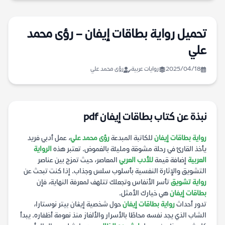
تحميل رواية بطاقات إيفان – رؤى محمد
علي
2025/04/18
روايات عربية
رؤى محمد علي
نبذة عن كتاب بطاقات إيفان pdf
رواية بطاقات إيفان
للكاتبة المبدعة
رؤى محمد علي
، عمل أدبي فريد
يأخذ القارئ في رحلة مشوقة ومليئة بالغموض. تعتبر هذه
الرواية
العربية
إضافة قيمة
للأدب العربي
المعاصر، حيث تمزج بين عناصر
التشويق والإثارة النفسية بأسلوب سلس وجذاب. إذا كنت تبحث عن
رواية تشويق
تأسر الأنفاس وتجعلك تتلهف لمعرفة النهاية، فإن
بطاقات إيفان
هي خيارك الأمثل.
تدور أحداث
رواية بطاقات إيفان
حول شخصية إيڨان بيتر نوستارا،
الشاب الذي يجد نفسه محاطًا بالأسرار والألغاز منذ نعومة أظفاره. يبدأ