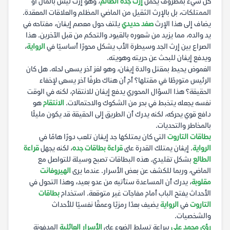
كل شيء بمظروف يحمل
إرث جده الظالم
، وهو إرث ليس بالمال أو
الممتلكات، بل بالإرث الثقيل من الماضي المظلم والعلاقات المعقدة.
يضاف إلى هذا الإرث
صفد حديدي
يلتف حول معصم إيڨان، مفتاحه في
يد والده، مما يزيد من شعوره بالقيود والتحكم من قبل الآخرين. هذا
الصراع بين إرث الجد وسيطرة الأب يشكل محورًا أساسيًا في
الرواية
،
ويدفع إيڨان للبحث عن حريته وهويته.
الغموض يحيط بمقتل والدة إيڨان، وهو لغز آخر يسعى لحله. هل كان
الرئيس متورطًا في مقتلها؟ أم أن هناك طرفًا آخر يسعى لإخفاء
الحقيقة؟ هذا السؤال المحوري يدفع إيڨان للانتقام، لكنه في الوقت
نفسه يجعله يتخبط في بحر من الشكوك والاحتمالات.
الانتقام
هو
دافع قوي يحركه، لكنه يدرك أن الطريق إلى الحقيقة قد يكون مليئًا
بالمخاطر والتحديات.
بطاقات التاروت
التي كان يمتلكها جد إيڨان تلعب دورًا هامًا في
الرواية
. إيڨان يمتلك القدرة على
قراءة بطاقات جده
، لكنه يجهل
قراءة
الطالع
بشكل تقليدي. هذه البطاقات تصبح وسيلة للتواصل مع
الماضي، وربما للكشف عن بعض الأسرار. عندما يرى
الهيروفانت
مقلوبة
، يدرك أن المساعدة ستأتيه من عدو بعيد، وهذا التحول في
الأحداث يفتح الباب أمام مفاجآت غير متوقعة. استخدام
بطاقات
التاروت
في
الرواية
يضيف بعدًا رمزيًا وعمقًا نفسيًا للأحداث
والشخصيات.
رؤى محمد علي
ببراعة تسلط الضوء على
الأسرار العائلية
المدفونة