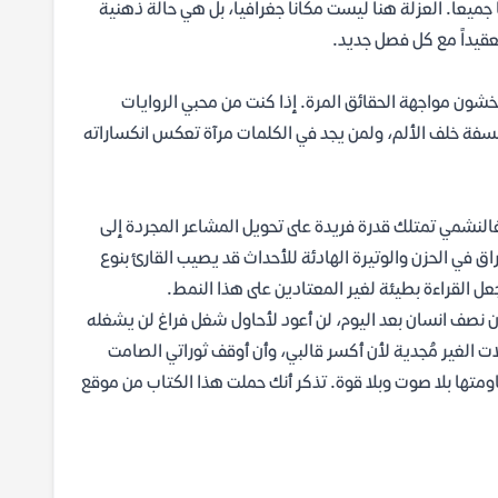
عاً. العزلة هنا ليست مكاناً جغرافياً، بل هي حالة ذهنية
عقيداً مع كل فصل جديد.
خشون مواجهة الحقائق المرة. إذا كنت من محبي الروايات
فلسفة خلف الألم، ولمن يجد في الكلمات مرآة تعكس انكساراته
النشمي تمتلك قدرة فريدة على تحويل المشاعر المجردة إلى
راق في الحزن والوتيرة الهادئة للأحداث قد يصيب القارئ بنوع
ل القراءة بطيئة لغير المعتادين على هذا النمط.
أكون نصف انسان بعد اليوم، لن أعود لأحاول شغل فراغ لن يشغله
ت الغير مُجدية لأن أكسر قالبي، وأن أوقف ثوراتي الصامت
قاومتها بلا صوت وبلا قوة. تذكر أنك حملت هذا الكتاب من موقع