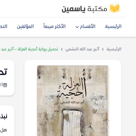
الرئيسية
الأقسام
الأكثر مبيعاً
المؤلفين
التص
الرئيسية
أثير عبد الله النشمى
تحميل رواية أحجية العزلة – أثير عبد
تح
03
نبذة
هل ت