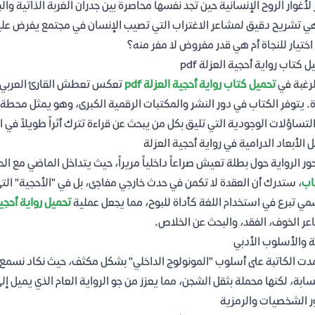
لأغوار الروح الإنسانية حين تجد نفسها محاصرة بين جدران الغربة الذاتية وا
ي تشريح دقيق لمشاعر الاغتراب التي تصيب الإنسان في مجتمع يفرض عليه 
ختيار للنجاة أم هي قدر مفروض لا مفر منه؟
ل كتاب رواية أحجية العزلة pdf
لرغبة في
تحميل كتاب رواية أحجية العزلة pdf
تعكس تعطش القارئ العربي لل
ة. يتوفر الكتاب في دور النشر والمكتبات الرقمية الكبرى، وهو يمثل محط
لتساؤلات الوجودية التي تليق بكل من يبحث عن قراءة تترك أثراً طويلاً في 
ل الأبعاد الدرامية في رواية أحجية العزلة
ور الرواية حول بطلة تعيش صراعاً داخلياً مريراً، حيث يتداخل الماضي مع ا
اب
، ستدرك أن العقدة لا تكمن في حدث خارجي مفاجئ، بل في "الأحجية" التي 
مي تبرع في استخدام اللغة كأداة للبوح، مما يجعل عملية
تحميل رواية أحجية ا
ر الخوف، الفقد، والبحث عن الخلاص.
ة والأسلوب الأدبي
دت الكاتبة على أسلوب "المونولوج الداخلي" بشكل مكثف، حيث نكاد نسمع د
ابة، لكنها محملة بثقل الشجن، مما يعزز من جو الرواية العام الذي يميل إل
 الشخصيات والرمزية