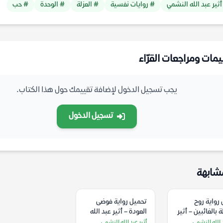
أثير عبد الله النشمي
# روايات نفسية
# العزلة
# الوحدة
# حب
يمات ومراجعات القرّاء
يجب تسجيل الدخول لإضافة تقييمك حول هذا الكتاب.
تسجيل الدخول
شابهة
رواية روح
تحميل رواية فوضى
بالغائبين – أثير
العودة – أثير عبد الله
له النشمي
النشمي
د الله النشمي
أثير عبد الله النشمي