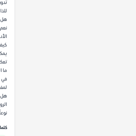
تدور
للذا
هل ا
نعم،
الأد
كيف 
يمكن
تعكس
ما ا
في ه
لمفه
هل ت
الرو
نوعا
كلما