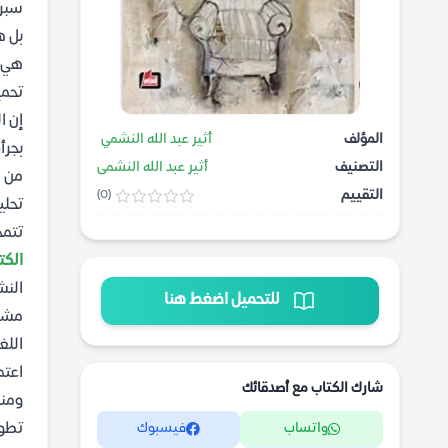
سبر 
بل ه
هي ا
تحمي
إن ا
المؤلف
أثير عبد الله النشمي
بجرأ
التصنيف
أثير عبد الله النشمى
من ا
التقييم
(0)
تحلي
تتمح
الكت
النش
للتحميل اضغط هنا
مشاع
اللغ
اعتم
شارك الكتاب مع أصدقائك
ومنس
تطور
واتساب
فيسبوك