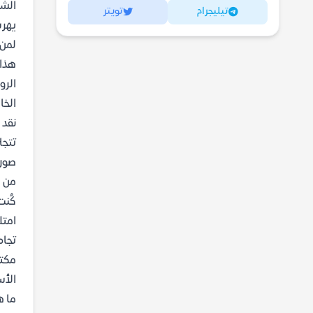
الشخ
تيليجرام
تويتر
يهرب
لمن 
هذا 
الرو
الخا
نقد 
تتجل
صور 
من ا
كُنت
امتل
تجاه
مكتب
الأس
ما ه