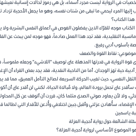
صيات في الرواية ليست مجرد أسماء، بل هي رموز لحالات إنسانية نعيشها جمي
 إليها المرء ليحمي ما تبقى من شتات نفسه، وهو ما يجعل الأحجية تزداد ت
هذا الكتاب؟
الكتاب موجه للقرّاء الذين يفضلون الغوص في أعماق النفس البشرية ولا ي
مانسية التقليدية، فقد تجد هذا العمل صادماً، فهو موجه لمن يبحث عن ال
صة بأسلوب أدبي رفيع.
موضوعي: نقاط القوة والضعف
ى قوة الرواية في قدرتها المذهلة على توصيف "اللاشيء" وجعله ملموساً، ف
أدبية حية تهز الوجدان. أما من الناحية النقدية، فقد يجد بعض القراء أن الإغ
لثقل النفسي، حيث تغيب الحركة السريعة لصالح التأمل العميق، مما قد يجع
 سأقدر على تحمل برودة العالم، ولا مُبالاة الحياة، لكنني لن أقدر على أن 
ائي، ولا لأن يعاود صوتي الصدى مثلما كان، قررت أن أتوقف عن كل المحاولا
 الإقصاء، سأُهادن عزلتي وأقبل جبين اختلافي وأُذعن للأقدار التي لطالما 
ة ياسمين
ئلة الشائعة حول رواية أحجية العزلة
و الموضوع الأساسي لرواية أحجية العزلة؟