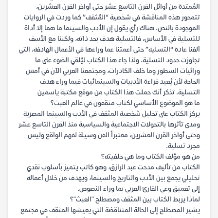
المُمتدة من أوائل القرن التاسع عشر حتى أواخر القرن العشرين،
تتمحور هذه المناقشة في شخصية “المُثقف” كما وردت في الروايات
الموجودة بالنص. هناك رأي يقول إن الأدب والسينما ما هما إلا أداة
للتسلية في الأساس، فالتسلية هدف بحد ذاته، ولكننا مع الأسف
ألفنا عادة “التسلية” حتى أعمتنا عما وراءها في الأعمال الهادفة، التي
تجاوزت حدود التسلية. ولذا جاء هذا الكتاب ليُلقي الضوء على ما
ورائيات السطور وما خلف الكادرات، ومجتمعنا العربي الآن في أمس
الحاجة لأن يُعيد قراءة الأدبيات والسينمائيات فيما وراء هدف
التسلية. تذكر أنك حملت هذا الكتاب من موقع مكتبة ياسمين
ما هو الموضوع الأساسي لكتاب مثقفون في عالم العبث؟
يركز الكتاب على تحليل شخصية المثقف في الأدب والسينما المصرية
ومدى تأثرها بالتحولات الاجتماعية والسياسية منذ القرن التاسع عشر
وحتى أواخر القرن العشرين، معتبراً الفن وسيلة لفهم الواقع وليس
مجرد تسلية.
من هو مؤلف الكتاب وما هي خلفيته؟
الكتاب من تأليف مدحت عبد الرازق، وهو كاتب يتميز بأسلوب نقدي
تحليلي يجمع بين الأدب والتاريخ والسينما، ويهدف من خلال أعماله
إلى تعميق وعي القارئ العربي بما وراء النصوص.
لماذا يربط الكتاب بين المثقف ومصطلح "العبث"؟
يشير المصطلح إلى الحالة المتناقضة التي يعيشها المثقف في مجتمع