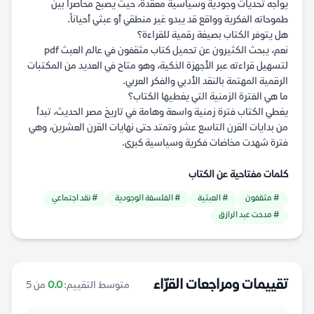
يواجه تحديات وجودية وسياسية معقدة، حيث يصبح محاصراً بين
طموحاته الفكرية وواقع قد يبدو غير منطقي أو عبثي أحياناً.
هل يتوفر الكتاب بصيغة رقمية للقراءة؟
نعم، يبحث الكثيرون عن تحميل كتاب مثقفون في عالم العبث pdf
لتسهيل قراءته عبر الأجهزة الذكية، وهو متاح في العديد من المكتبات
الرقمية المهتمة بالنقد الأدبي والفكر العربي.
ما هي الفترة الزمنية التي يغطيها الكتاب؟
يغطي الكتاب فترة زمنية واسعة وهامة في تاريخ مصر الحديث، تبدأ
من بدايات القرن التاسع عشر وتمتد حتى نهايات القرن العشرين، وهي
فترة شهدت مخاضات فكرية وسياسية كبرى.
كلمات مفتاحية عن الكتاب
# مثقفون
# العبثية
# الفلسفة الوجودية
# نقد اجتماعي
# مدحت عبد الرازق
تقييمات ومراجعات القرّاء
متوسط التقييم:
0.0
من 5