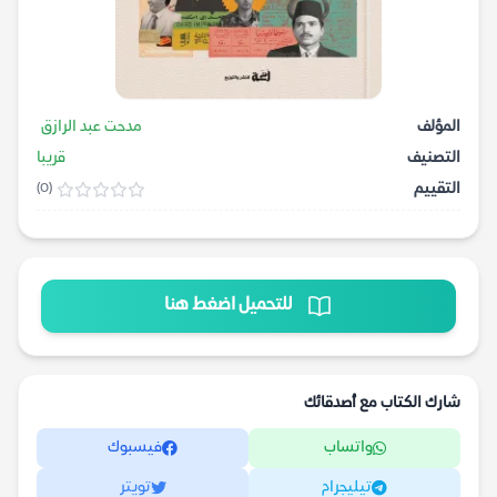
المؤلف
مدحت عبد الرازق
التصنيف
قريبا
التقييم
(0)
للتحميل اضغط هنا
شارك الكتاب مع أصدقائك
واتساب
فيسبوك
تيليجرام
تويتر