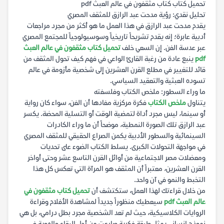
تحميل كتاب كتاب مثقفون في عالم العبث pdf
تحليل نقدي: رؤية مدحت عبد الرازق للمثقف المصري
يقدم مدحت عبد الرازق في هذا العمل ما هو أكثر من مجرد مراجعات
أدبية عابرة؛ إنه يقدم تشريحاً تاريخياً وسوسيولوجياً للمجتمع المصري
عبر عدسة الفن. إن السعي خلف
تحميل كتاب مثقفون في عالم العبث
pdf
ينبع عادة من رغبة القارئ الواعي في فهم كيف تحول المثقف من
قائد للتغيير في مطلع القرن العشرين إلى شخصية مأزومة في عالم
تسوده العبثية والتعقيد السياسي.
ما وراء السطور: ملخص الكتاب وفلسفته
يتناول
ملخص الكتاب
فكرة مركزية مفادها أن الفن، سواء كان رواية
أو سينما، ليس مجرد أداة لتمضية الوقت أو التسلية المحضة. يكسر
عبد الرازق تلك الصورة النمطية، موضحاً أن ما وراء الكادرات
السينمائية والسطور الأدبية يكمن الصراع الحقيقي للمثقف المصري
في مواجهة التحولات الكبرى. يسلط الكتاب الضوء على تحديات
ومعضلات مصر الاجتماعية من أوائل القرن التاسع عشر وحتى أواخر
القرن العشرين، معتبراً أن المثقف هو المرآة التي تعكس كل هذا
التخبط والنمو في آن واحد.
من خلال قراءتك لهذا العمل، ستكتشف أن
تحميل كتاب مثقفون في
عالم العبث pdf
سيعطيك منظوراً جديداً لمشاهدة الأفلام وقراءة
الروايات الكلاسيكية، حيث لم تعد الشخصية مجرد بطل درامي، بل هي