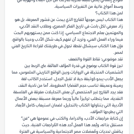
نموذج إنساني يمثل طبقة فكرية صارعت من أجل البقاء والهوية في
وسط أمواج عاتية من التغيرات السياسية.
لمن هذا الكتاب؟
هذا الكتاب ليس موجهاً للقارئ الذي يبحث عن قشور المعرفة، بل هو
زاد معرفي لكل باحث في تاريخ الفكر المصري، وطلاب النقد الأدبي،
والمهتمين بعلم الاجتماع السياسي. إذا كنت ممن يستهويهم البحث
فيما وراء العمل الفني، وتريد أن تفهم كيف شكل الأدب وعينا بالواقع،
فإن هذا الكتاب سيشكل نقطة تحول في طريقتك لقراءة التاريخ الفني
لمصر.
نقد موضوعي: نقاط القوة والضعف
تبرز قوة الكتاب بوضوح في قدرة المؤلف الفائقة على الربط بين
الشخصيات المتخيلة في الروايات وبين الواقع التاريخي الملموس، مما
يجعل الأدب يبدو كوثيقة حية لا تقبل الجدل. استخدم الكاتب لغة
رصينة وعميقة تناسب حجم القضايا المطروحة. أما من ناحية النقد،
فقد يجد القارئ غير المتخصص أن بعض التحليلات مغرقة في الفلسفة
النقدية، مما يتطلب تركيزاً عالياً وربما معرفة مسبقة ببعض الأعمال
الأدبية التي يتناولها الكتاب بالتحليل، لضمان استيعاب كامل الأبعاد
التي يطرحها المؤلف.
إن كتابة مراجعات الأدب، والدراما، والكتب في عمومها هي “فن”
مستقل بذاته، ويُعد هذا العمل أحد هذه المُراجعات الفنية. حيث
يناقش تحديات ومُعضلات مصر الاجتماعية والسياسية في الفترة