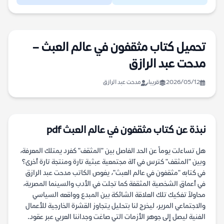
تحميل كتاب مثقفون في عالم العبث –
مدحت عبد الرازق
2026/05/12
قريبا
مدحت عبد الرازق
نبذة عن كتاب مثقفون في عالم العبث pdf
هل تساءلت يوماً عن الحد الفاصل بين "المثقف" كفرد يمتلك المعرفة،
وبين "المثقف" كترس في آلة مجتمعية عبثية تارة ومنتجة تارة أخرى؟
في كتابه "مثقفون في عالم العبث"، يغوص الكاتب مدحت عبد الرازق
في أعماق الشخصية المثقفة كما تجلت في الأدب والسينما المصرية،
محاولاً تفكيك تلك العلاقة الشائكة بين المبدع وواقعه السياسي
والاجتماعي المرير، ليخرج لنا بتحليل يتجاوز القشرة الخارجية للأعمال
الفنية ليصل إلى جوهر الأزمات التي صاغت وجداننا العربي عبر عقود.