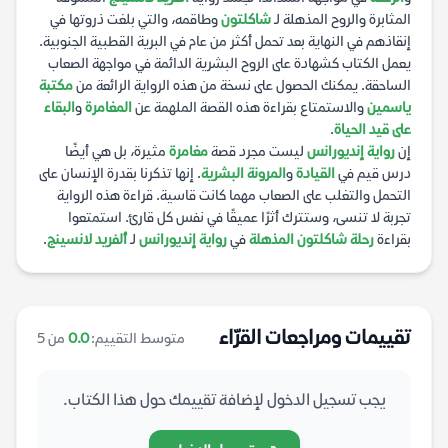
المثابرة والروح المذهلة لـ
شاكلتون
وطاقمه، والتي بلغت ذروتها في
إنقاذهم في النهاية بعد تحمل أكثر من عام في البرية القطبية الجنوبية.
يعمل الكتاب كشهادة على الروح البشرية الدائمة في مواجهة الصعاب
الساحقة. يمكنك الحصول على نسخة من هذه الرواية الرائعة من
مكتبة
ياسمين
والاستمتاع بقراءة هذه القصة الملهمة عن
المغامرة
و
البقاء
على قيد الحياة
.
إن
رواية إنديورانس
ليست مجرد قصة
مغامرة
مثيرة، بل هي أيضًا
درس قيم في
القيادة
و
المرونة البشرية
. إنها تذكرنا بقدرة الإنسان على
التحمل والتغلب على الصعاب مهما كانت قاسية. قراءة هذه الرواية
تجربة لا تنسى، وستترك أثرًا عميقًا في نفس كل قارئ. استمتعوا
بقراءة
رحلة شاكلتون المذهلة
في
رواية إنديورانس
لـ
ألفريد لانسينج
.
تقييمات ومراجعات القرّاء
متوسط التقييم:
0.0
من 5
يجب تسجيل الدخول لإضافة تقييمك حول هذا الكتاب.