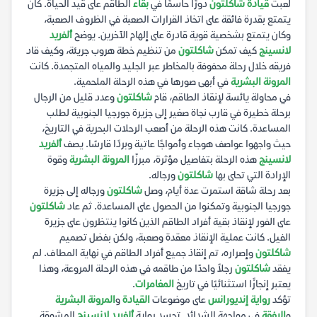
لعبت
قيادة شاكلتون
دورًا حاسمًا في
بقاء
الطاقم على قيد الحياة. كان
يتمتع بقدرة فائقة على اتخاذ القرارات الصعبة في الظروف الصعبة،
وكان يتمتع بشخصية قوية قادرة على إلهام الآخرين. يوضح
ألفريد
لانسينج
كيف تمكن
شاكلتون
من تنظيم خطة هروب جريئة، وكيف قاد
فريقه خلال رحلة محفوفة بالمخاطر عبر الجليد والمياه المتجمدة. كانت
المرونة البشرية
في أبهى صورها في هذه الرحلة الملحمية.
في محاولة يائسة لإنقاذ الطاقم، قام
شاكلتون
وعدد قليل من الرجال
برحلة خطيرة في قارب نجاة صغير إلى جزيرة جورجيا الجنوبية لطلب
المساعدة. كانت هذه الرحلة من أصعب الرحلات البحرية في التاريخ،
حيث واجهوا عواصف هوجاء وأمواجًا عاتية وبردًا قارسًا. يصف
ألفريد
لانسينج
هذه الرحلة بتفاصيل مؤثرة، مبرزًا
المرونة البشرية
وقوة
الإرادة التي تحلى بها
شاكلتون
ورجاله.
بعد رحلة شاقة استمرت عدة أيام، وصل
شاكلتون
ورجاله إلى جزيرة
جورجيا الجنوبية وتمكنوا من الحصول على المساعدة. ثم عاد
شاكلتون
على الفور لإنقاذ بقية أفراد الطاقم الذين كانوا ينتظرون على جزيرة
الفيل. كانت عملية الإنقاذ معقدة وصعبة، ولكن بفضل تصميم
شاكلتون
وإصراره، تم إنقاذ جميع أفراد الطاقم في نهاية المطاف. لم
يفقد
شاكلتون
رجلاً واحدًا من طاقمه في هذه الرحلة المروعة، وهذا
يعتبر إنجازًا استثنائيًا في تاريخ
المغامرات
.
تؤكد
رواية إنديورانس
على موضوعات
القيادة
و
المرونة البشرية
و
الرفقة
في مواجهة الشدائد. تجسد رواية
ألفريد لانسينج
المشوقة