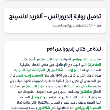
تحميل رواية إنديورانس – ألفريد لانسينج
2025/04/12
قريبا
ألفريد لانسينج
نبذة عن كتاب إنديورانس pdf
تعتبر
رواية إنديورانس
للمؤلف
ألفريد لانسينج
من أفضل كتب
المغامرات
التي كتبت على الإطلاق، فهي تحكي القصة الحقيقية
المذهلة لرحلة
السير إرنست شاكلتون
إلى
القارة القطبية الجنوبية
.
هذه الرحلة التي بدأت في عام 1914 على متن
السفينة إنديورانس
، كان
من المفترض أن تكون عبورًا للقارة القطبية الجنوبية، لكنها تحولت إلى
ملحمة
بقاء على قيد الحياة
لا تصدق. يصف
ألفريد لانسينج
ببراعة كيف
انطلق
شاكلتون
وطاقمه الشجاع في هذه المهمة الطموحة، غير
مدركين للتحديات الهائلة التي تنتظرهم في
بحر ويديل
المتجمد.
تبدأ القصة بوصف دقيق لأجواء الحماس والتفاؤل التي كانت تملأ
السفينة إنديورانس
عند انطلاقها. كان
شاكلتون
يتمتع بسمعة طيبة