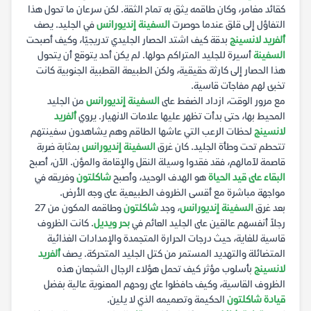
كقائد مغامر، وكان طاقمه يثق به تمام الثقة. لكن سرعان ما تحول هذا
التفاؤل إلى قلق عندما حوصرت
السفينة إنديورانس
في الجليد. يصف
ألفريد لانسينج
بدقة كيف اشتد الحصار الجليدي تدريجيًا، وكيف أصبحت
السفينة
أسيرة للجليد المتراكم حولها. لم يكن أحد يتوقع أن يتحول
هذا الحصار إلى كارثة حقيقية، ولكن الطبيعة القطبية الجنوبية كانت
تخبئ لهم مفاجآت قاسية.
مع مرور الوقت، ازداد الضغط على
السفينة إنديورانس
من الجليد
المحيط بها، حتى بدأت تظهر عليها علامات الانهيار. يروي
ألفريد
لانسينج
لحظات الرعب التي عاشها الطاقم وهم يشاهدون سفينتهم
تتحطم تحت وطأة الجليد. كان غرق
السفينة إنديورانس
بمثابة ضربة
قاصمة لآمالهم، فقد فقدوا وسيلة النقل والإقامة والمؤن. الآن، أصبح
البقاء على قيد الحياة
هو الهدف الوحيد، وأصبح
شاكلتون
وفريقه في
مواجهة مباشرة مع أقسى الظروف الطبيعية على وجه الأرض.
بعد غرق
السفينة إنديورانس
، وجد
شاكلتون
وطاقمه المكون من 27
رجلاً أنفسهم عالقين على الجليد العائم في
بحر ويديل
. كانت الظروف
قاسية للغاية، حيث درجات الحرارة المتجمدة والإمدادات الغذائية
المتضائلة والتهديد المستمر من كتل الجليد المتحركة. يصف
ألفريد
لانسينج
بأسلوب مؤثر كيف تحمل هؤلاء الرجال الشجعان هذه
الظروف القاسية، وكيف حافظوا على روحهم المعنوية عالية بفضل
قيادة شاكلتون
الحكيمة وتصميمه الذي لا يلين.