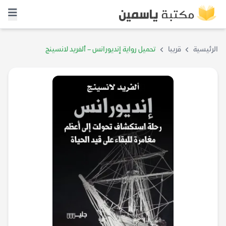
الرئيسية
قريبا
تحميل رواية إنديورانس – ألفريد لانسينج