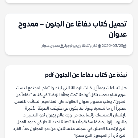
تحميل كتاب دفاعًا عن الجنون – ممدوح
عدوان
2026/05/25
فكر وثقافة وإيديولوجيا
ممدوح عدوان
نبذة عن كتاب دفاعا عن الجنون pdf
هل تساءلت يوماً إن كانت الرصانة التي نرتديها أمام المجتمع ليست
سوى قناع يحجب تآكل أرواحنا تحت وطأة الزيف؟ في كتابه "دفاعاً عن
الجنون"، يقلب ممدوح عدوان الطاولة على المفاهيم السائدة للتعقل،
معتبراً أن ما نسميه جنوناً قد يكون في حقيقته الصرخة الأخيرة
للإنسان المتمسك بإنسانيته في وجه عالم يهرول نحو التشييء
والبرود. إنها رحلة فلسفية وأدبية تجعلنا نعيد النظر في حدود العقل
الذي ارتضينا العيش في سجنه، متسائلين: من هو المجنون حقاً، الفرد
الذي ثار، أم المجموع الذي خضع؟