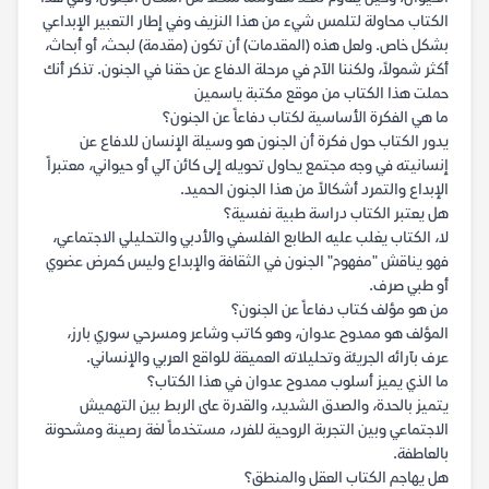
الكتاب محاولة لتلمس شيء من هذا النزيف وفي إطار التعبير الإبداعي
بشكل خاص. ولعل هذه (المقدمات) أن تكون (مقدمة) لبحث، أو أبحاث،
أكثر شمولاً، ولكننا الآم في مرحلة الدفاع عن حقنا في الجنون. تذكر أنك
حملت هذا الكتاب من موقع مكتبة ياسمين
ما هي الفكرة الأساسية لكتاب دفاعاً عن الجنون؟
يدور الكتاب حول فكرة أن الجنون هو وسيلة الإنسان للدفاع عن
إنسانيته في وجه مجتمع يحاول تحويله إلى كائن آلي أو حيواني، معتبراً
الإبداع والتمرد أشكالاً من هذا الجنون الحميد.
هل يعتبر الكتاب دراسة طبية نفسية؟
لا، الكتاب يغلب عليه الطابع الفلسفي والأدبي والتحليلي الاجتماعي،
فهو يناقش "مفهوم" الجنون في الثقافة والإبداع وليس كمرض عضوي
أو طبي صرف.
من هو مؤلف كتاب دفاعاً عن الجنون؟
المؤلف هو ممدوح عدوان، وهو كاتب وشاعر ومسرحي سوري بارز،
عرف بآرائه الجريئة وتحليلاته العميقة للواقع العربي والإنساني.
ما الذي يميز أسلوب ممدوح عدوان في هذا الكتاب؟
يتميز بالحدة، والصدق الشديد، والقدرة على الربط بين التهميش
الاجتماعي وبين التجربة الروحية للفرد، مستخدماً لغة رصينة ومشحونة
بالعاطفة.
هل يهاجم الكتاب العقل والمنطق؟