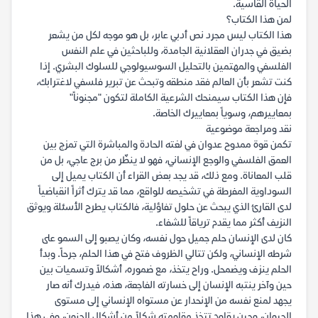
الحياة القاسية.
لمن هذا الكتاب؟
هذا الكتاب ليس مجرد نص أدبي عابر، بل هو موجه لكل من يشعر
بضيق في جدران العقلانية الجامدة، وللباحثين في علم النفس
الفلسفي والمهتمين بالتحليل السوسيولوجي للسلوك البشري. إذا
كنت تشعر بأن العالم فقد منطقه وتبحث عن تبرير فلسفي لاغترابك،
فإن هذا الكتاب سيمنحك الشرعية الكاملة لتكون "مجنوناً"
بمعاييرهم، وسوياً بمعاييرك الخاصة.
نقد ومراجعة موضوعية
تكمن قوة ممدوح عدوان في لغته الحادة والمباشرة التي تمزج بين
العمق الفلسفي والوجع الإنساني، فهو لا ينظّر من برج عاجي، بل من
قلب المعاناة. ومع ذلك، قد يجد بعض القراء أن الكتاب يميل إلى
السوداوية المفرطة في تشخيصه للواقع، مما قد يترك أثراً انقباضياً
لدى القارئ الذي يبحث عن حلول تفاؤلية، فالكتاب يطرح الأسئلة ويوثق
النزيف أكثر مما يقدم ترياقاً للشفاء.
كان لدى الإنسان حلم جميل حول نفسه، وكان يصبو إلى السمو على
شرطه الإنساني، ولكن تتالي الظروف فتح في هذا الحلم، جرحاً. وبدأ
الحلم ينزف ويضمحل. وراح يتخذ، مع ضموره، أشكالاً وتسميات بين
حين وآخر ينتبه الإنسان إلى خسارته الفاجعة، هذه، فيدرك أنه صار
يجهد لمنع نفسه من الإنحدار عن مستواه الإنساني إلى مستوى
الحيوان، وحين يقاوم تتخذ مقاومته شكلاً من أشكال الجنون، وفي هذا