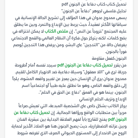
تحميل كتاب كتاب دفاعا عن الجنون pdf
تحليل فلسفي لجوهر "دفاعاً عن الجنون"
يسعى ممدوح عدوان في هذا المؤلف إلى تشريح الحالة الإنسانية في
سياقاتها الأكثر تعقيداً، حيث يربط بين الإبداع والتمرد وبين ما يطلق
عليه المجتمع "خروجاً عن النص". إن
ملخص الكتاب
لا يمكن اختزاله في
بضع كلمات، لكنه يتركز حول فكرة أن النظام العالمي والقمع الاجتماعي
يفرضان حالة من "التدجين" على البشر، ومن يرفض هذا التدجين يُوصم
فوراً بالجنون.
الجنون كفعل مقاومة
من يقرر
تحميل كتاب دفاعا عن الجنون pdf
سيجد نفسه أمام أطروحة
جريئة ترى في "اللا معقول" وسيلة دفاعية ضد الانهيار الكامل للقيم.
ممدوح عدوان يرى أن الإنسان حين يعجز عن تغيير واقعه المشوه، يلجأ
إلى خلق واقعه الخاص، وهو ما نطلق عليه طبياً أو اجتماعياً اسم
الجنون، بينما هو في العمق "دفاع عن الحق في الحلم".
الإبداع ونزيف الحلم الإنساني
يركز الكاتب بشكل خاص على الشخصية المبدعة، التي تعيش صراعاً
مريراً بين متطلبات الواقع ورؤاها الجمالية. إن
تحميل كتاب دفاعا عن
الجنون pdf
يفتح للقارئ باباً لفهم العلاقة الجدلية بين عبقرية الفنان
وبين عزلته الاضطرارية، حيث يصبح الجنون هنا هو الملاذ الأخير لحماية
الروح من الانحدار إلى المستوى الحيواني الصرف الذي تفرضه شروط