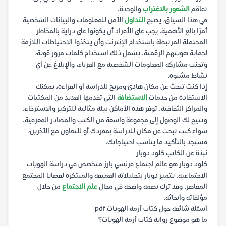
تفاقم
الشعور بالاغتراب
والوحدة.
في هذا السياق، يصبح
التداول
الآمن للمعلومات والبيانات الشخصية
أمرًا بالغ الأهمية. يجب على الأفراد أن يكونوا على دراية بالمخاطر
المحتملة المرتبطة باستخدام الإنترنت وأن يتخذوا الاحتياطات اللازمة
لحماية هويتهم الرقمية. يشمل ذلك استخدام كلمات مرور قوية،
وتجنب مشاركة المعلومات الشخصية مع الغرباء، والإبلاغ عن أي
نشاط مشبوه.
إذا كنت تبحث عن مكان هادئ ومريح للدراسة أو القراءة، يمكنك
الاستفادة من خدمات
الاستضافة
التي تقدمها العديد من المكتبات
والمراكز الثقافية. توفر هذه الأماكن بيئة مثالية للتركيز والاسترخاء،
وتتيح لك الوصول إلى مجموعة واسعة من الكتب والمصادر المعرفية.
سواء كنت تبحث عن مكان للدراسة بمفردك أو للتعاون مع الآخرين،
فستجد بالتأكيد ما يناسب احتياجاتك.
نبذة عن الكاتب كلود دوبار
كلود دوبار هو عالم اجتماع فرنسي بارز متخصص في دراسة الهويات
الاجتماعية. يتميز دوبار بتحليلاته العميقة والمبتكرة لقضايا المجتمع
المعاصر. وقد ترك بصمة واضحة في مجال
علم الاجتماع
من خلال
مؤلفاته وأبحاثه.
أسئلة شائعة حول كتاب أزمة الهويات pdf
ما هو موضوع رواية كتاب أزمة الهويات؟