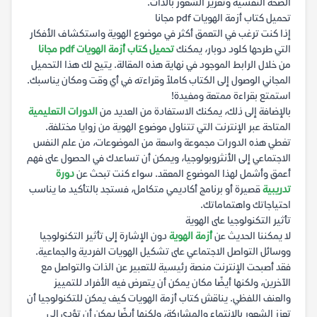
الصحة النفسية وتعزيز الشعور بالذات.
تحميل كتاب أزمة الهويات pdf مجانا
إذا كنت ترغب في التعمق أكثر في موضوع الهوية واستكشاف الأفكار
التي طرحها كلود دوبار، يمكنك
تحميل كتاب أزمة الهويات pdf مجانا
من خلال الرابط الموجود في نهاية هذه المقالة. يتيح لك هذا التحميل
المجاني الوصول إلى الكتاب كاملاً وقراءته في أي وقت ومكان يناسبك.
استمتع بقراءة ممتعة ومفيدة!
بالإضافة إلى ذلك، يمكنك الاستفادة من العديد من
الدورات التعليمية
المتاحة عبر الإنترنت التي تتناول موضوع الهوية من زوايا مختلفة.
تغطي هذه الدورات مجموعة واسعة من الموضوعات، من علم النفس
الاجتماعي إلى الأنثروبولوجيا، ويمكن أن تساعدك في الحصول على فهم
أعمق وأشمل لهذا الموضوع المعقد. سواء كنت تبحث عن
دورة
تدريبية
قصيرة أو برنامج أكاديمي متكامل، فستجد بالتأكيد ما يناسب
احتياجاتك واهتماماتك.
تأثير التكنولوجيا على الهوية
لا يمكننا الحديث عن
أزمة الهوية
دون الإشارة إلى تأثير التكنولوجيا
ووسائل التواصل الاجتماعي على تشكيل الهويات الفردية والجماعية.
فقد أصبحت الإنترنت منصة رئيسية للتعبير عن الذات والتواصل مع
الآخرين، ولكنها أيضًا مكان يمكن أن يتعرض فيه الأفراد للتمييز
والعنف اللفظي. يناقش كتاب أزمة الهويات كيف يمكن للتكنولوجيا أن
تعزز الشعور بالانتماء والمشاركة، ولكنها أيضًا يمكن أن تؤدي إلى