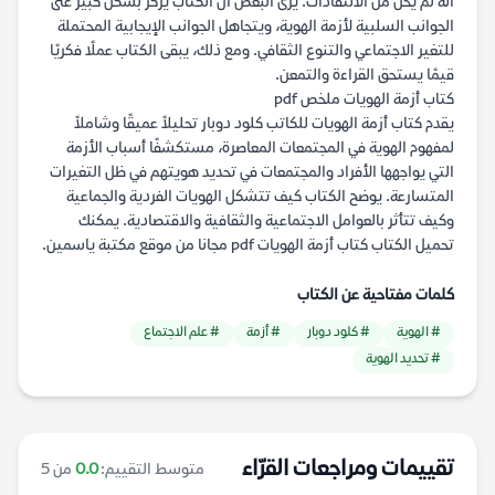
أنه لم يخل من الانتقادات. يرى البعض أن الكتاب يركز بشكل كبير على
الجوانب السلبية لأزمة الهوية، ويتجاهل الجوانب الإيجابية المحتملة
للتغير الاجتماعي والتنوع الثقافي. ومع ذلك، يبقى الكتاب عملًا فكريًا
قيمًا يستحق القراءة والتمعن.
كتاب أزمة الهويات ملخص pdf
يقدم كتاب أزمة الهويات للكاتب كلود دوبار تحليلاً عميقًا وشاملاً
لمفهوم الهوية في المجتمعات المعاصرة، مستكشفًا أسباب الأزمة
التي يواجهها الأفراد والمجتمعات في تحديد هويتهم في ظل التغيرات
المتسارعة. يوضح الكتاب كيف تتشكل الهويات الفردية والجماعية
وكيف تتأثر بالعوامل الاجتماعية والثقافية والاقتصادية. يمكنك
تحميل الكتاب كتاب أزمة الهويات pdf مجانا من موقع مكتبة ياسمين.
كلمات مفتاحية عن الكتاب
# الهوية
# كلود دوبار
# أزمة
# علم الاجتماع
# تحديد الهوية
تقييمات ومراجعات القرّاء
متوسط التقييم:
0.0
من 5