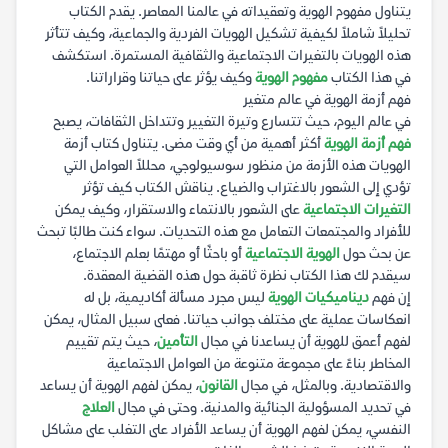
يتناول مفهوم الهوية وتعقيداته في عالمنا المعاصر. يقدم الكتاب
تحليلاً شاملاً لكيفية تشكيل الهويات الفردية والجماعية، وكيف تتأثر
هذه الهويات بالتغيرات الاجتماعية والثقافية المستمرة. استكشف
في هذا الكتاب
مفهوم الهوية
وكيف يؤثر على حياتنا وقراراتنا.
فهم أزمة الهوية في عالم متغير
في عالم اليوم، حيث تتسارع وتيرة التغيير وتتداخل الثقافات، يصبح
فهم أزمة الهوية
أكثر أهمية من أي وقت مضى. يتناول كتاب أزمة
الهويات هذه الأزمة من منظور سوسيولوجي، محللاً العوامل التي
تؤدي إلى الشعور بالاغتراب والضياع. يناقش الكتاب كيف تؤثر
التغيرات الاجتماعية
على الشعور بالانتماء والاستقرار، وكيف يمكن
للأفراد والمجتمعات التعامل مع هذه التحديات. سواء كنت طالبًا تبحث
عن بحث حول
الهوية الاجتماعية
أو باحثًا أو مهتمًا بعلم الاجتماع،
سيقدم لك هذا الكتاب نظرة ثاقبة حول هذه القضية المعقدة.
إن فهم
ديناميكيات الهوية
ليس مجرد مسألة أكاديمية، بل له
انعكاسات عملية على مختلف جوانب حياتنا. فعلى سبيل المثال، يمكن
لفهم أعمق للهوية أن يساعدنا في مجال
التأمين
، حيث يتم تقييم
المخاطر بناءً على مجموعة متنوعة من العوامل الاجتماعية
والاقتصادية. وبالمثل، في مجال
القانون
، يمكن لفهم الهوية أن يساعد
في تحديد المسؤولية الجنائية والمدنية. وحتى في مجال
العلاج
النفسي، يمكن لفهم الهوية أن يساعد الأفراد على التغلب على مشاكل