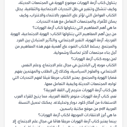
يتناول كتاب أزمة الهويات موضوع الهوية في المجتمعات الحديثة،
وكيف تتشكل وتتغير في ظل التحديات الاجتماعية والثقافية. يحلل
الكتاب العوامل التي تؤثر على الشعور بالانتماء والاغتراب، وكيف
يمكن للأفراد والمجتمعات التعامل مع هذه التحديات.
ما هي أهم المفاهيم التي يتناولها كتاب أزمة الهويات؟
من بين أهم المفاهيم التي يتناولها الكتاب: الهوية الاجتماعية، الهوية
الفردية، أزمة الهوية، التغير الاجتماعي، والتأثير المتبادل بين الفرد
والمجتمع. يسلط الكتاب الضوء على أهمية فهم هذه المفاهيم من
أجل بناء مجتمعات أكثر تماسكًا وشمولية.
لمن يوجه كتاب أزمة الهويات؟
الكتاب موجه إلى الباحثين في مجال علم الاجتماع، وعلم النفس
الاجتماعي، والعلوم السياسية، وكذلك إلى الطلاب والمهتمين بفهم
قضايا الهوية والمجتمع. يعتبر الكتاب مرجعًا قيمًا لفهم التحديات التي
تواجه المجتمعات الحديثة وكيفية التعامل معها.
هل كتاب أزمة الهويات مترجم إلى اللغة العربية؟
نعم، كتاب أزمة الهويات متوفر باللغة العربية، مما يتيح للقراء العرب
الاستفادة من أفكار كلود دوبار وتحليلاته. يمكنك تحميل النسخة
العربية pdf من موقع مكتبة ياسمين.
ما هي أبرز الانتقادات الموجهة لكتاب أزمة الهويات؟
بينما يعتبر كتاب أزمة الهويات مرجعًا هامًا في مجال علم الاجتماع، إلا