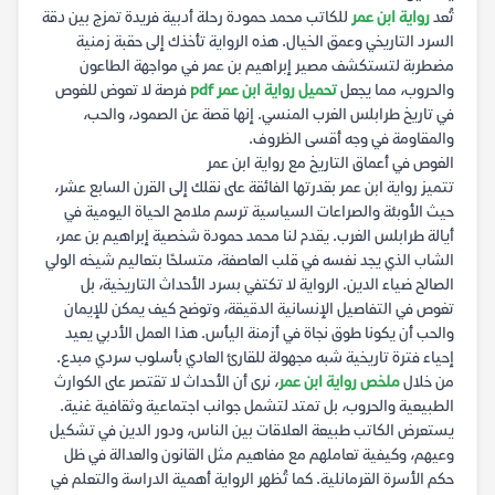
تُعد
رواية ابن عمر
للكاتب محمد حمودة رحلة أدبية فريدة تمزج بين دقة
السرد التاريخي وعمق الخيال. هذه الرواية تأخذك إلى حقبة زمنية
مضطربة لتستكشف مصير إبراهيم بن عمر في مواجهة الطاعون
والحروب، مما يجعل
تحميل رواية ابن عمر pdf
فرصة لا تعوض للغوص
في تاريخ طرابلس الغرب المنسي. إنها قصة عن الصمود، والحب،
والمقاومة في وجه أقسى الظروف.
الغوص في أعماق التاريخ مع رواية ابن عمر
تتميز رواية ابن عمر بقدرتها الفائقة على نقلك إلى القرن السابع عشر،
حيث الأوبئة والصراعات السياسية ترسم ملامح الحياة اليومية في
أيالة طرابلس الغرب. يقدم لنا محمد حمودة شخصية إبراهيم بن عمر،
الشاب الذي يجد نفسه في قلب العاصفة، متسلحًا بتعاليم شيخه الولي
الصالح ضياء الدين. الرواية لا تكتفي بسرد الأحداث التاريخية، بل
تغوص في التفاصيل الإنسانية الدقيقة، وتوضح كيف يمكن للإيمان
والحب أن يكونا طوق نجاة في أزمنة اليأس. هذا العمل الأدبي يعيد
إحياء فترة تاريخية شبه مجهولة للقارئ العادي بأسلوب سردي مبدع.
من خلال
ملخص رواية ابن عمر
، نرى أن الأحداث لا تقتصر على الكوارث
الطبيعية والحروب، بل تمتد لتشمل جوانب اجتماعية وثقافية غنية.
يستعرض الكاتب طبيعة العلاقات بين الناس، ودور الدين في تشكيل
وعيهم، وكيفية تعاملهم مع مفاهيم مثل القانون والعدالة في ظل
حكم الأسرة القرمانلية. كما تُظهر الرواية أهمية الدراسة والتعلم في