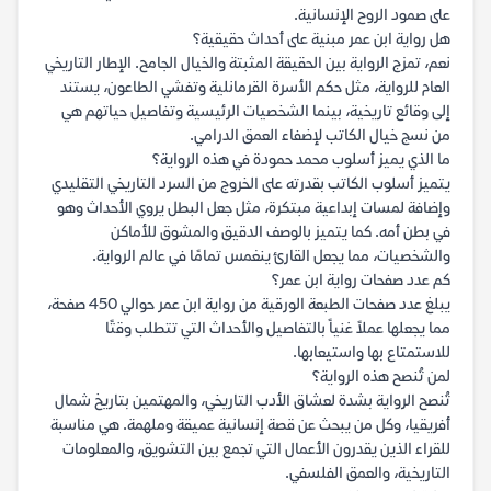
على صمود الروح الإنسانية.
هل رواية ابن عمر مبنية على أحداث حقيقية؟
نعم، تمزج الرواية بين الحقيقة المثبتة والخيال الجامح. الإطار التاريخي
العام للرواية، مثل حكم الأسرة القرمانلية وتفشي الطاعون، يستند
إلى وقائع تاريخية، بينما الشخصيات الرئيسية وتفاصيل حياتهم هي
من نسج خيال الكاتب لإضفاء العمق الدرامي.
ما الذي يميز أسلوب محمد حمودة في هذه الرواية؟
يتميز أسلوب الكاتب بقدرته على الخروج من السرد التاريخي التقليدي
وإضافة لمسات إبداعية مبتكرة، مثل جعل البطل يروي الأحداث وهو
في بطن أمه. كما يتميز بالوصف الدقيق والمشوق للأماكن
والشخصيات، مما يجعل القارئ ينغمس تمامًا في عالم الرواية.
كم عدد صفحات رواية ابن عمر؟
يبلغ عدد صفحات الطبعة الورقية من رواية ابن عمر حوالي 450 صفحة،
مما يجعلها عملاً غنياً بالتفاصيل والأحداث التي تتطلب وقتًا
للاستمتاع بها واستيعابها.
لمن تُنصح هذه الرواية؟
تُنصح الرواية بشدة لعشاق الأدب التاريخي، والمهتمين بتاريخ شمال
أفريقيا، وكل من يبحث عن قصة إنسانية عميقة وملهمة. هي مناسبة
للقراء الذين يقدرون الأعمال التي تجمع بين التشويق، والمعلومات
التاريخية، والعمق الفلسفي.