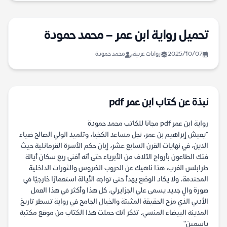
تحميل رواية ابن عمر – محمد حمودة
2025/10/07
روايات عربية
محمد حمودة
نبذة عن كتاب ابن عمر pdf
رواية ابن عمر pdf مجانا للكاتب محمد حمودة
"يعيش إبراهيم بن عمر، نجل مساعد الكخيا، وتلميذ الولي الصالح ضياء
الدين، في نهايات القرن السابع عشر، إبان حكم الأسرة القرمانلية حيث
فتك الطاعون بأرواح الآلاف من الأبرياء حتى أنه أفنى ربع سكان أيالة
طرابلس الغرب، هذا ناهيك عن الحروب الضروس والثورات الداخلية
المحتدمة. ولا يكاد الوضع يهدأ حتى تواجه الأيالة استعمارًا خارجيًا في
صورة والٍ جديد يسمى علي الجزايرلي. كل هذا وأكثر في هذا العمل
الأدبي الذي مزج الحقيقة المثبتة والخيال الجامح في رواية تسطر تاريخ
المدينة البيضاء المنسي. تذكر أنك حملت هذا الكتاب من موقع مكتبة
ياسمين"