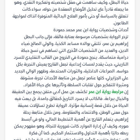
حياة البطل، وكيف ساهمت في صقل شخصيته وتفكيره النقدي، وهو
ما يجعله قادراً على تحليل الأوضاع المعقدة من حوله، سواء كانت
تتعلق بالسياسة أو حتى بأمور العلاج البدائية المتوفرة آنذاك لمواجهة
الطاعون.
أحداث وشخصيات رواية ابن عمر محمد حمودة
تزخر الرواية بشخصيات مرسومة بعناية فائقة، فإلى جانب البطل
إبراهيم بن عمر، نلتقي بوالده مساعد الكخيا، والولي الصالح ضياء
الدين، والعديد من الشخصيات الأخرى التي تساهم في نسج حبكة
درامية متماسكة. ينجح حمودة في الخروج من القالب التقليدي للسرد
التاريخي، حيث يقدم لمسات إبداعية تجعل القارئ يعيش التجربة بكل
حواسه. الصراعات الداخلية، والثورات المحتدمة، وظهور الوالي الجديد
علي الجزايرلي، كلها عناصر تجعل من متابعة الأحداث تجربة مشوقة
ومثيرة للتفكير حول تقلبات السلطة وتأثيرها على حياة الأفراد.
إن
مراجعة رواية ابن عمر
تكشف عن عمل أدبي متقن يجمع بين الحقيقة
والخيال ببراعة. فالكاتب لا يسرد التاريخ كحقائق جامدة، بل يبعث فيه
الحياة من خلال قصة إنسانية مؤثرة. الرواية تطرح تساؤلات عميقة
حول معنى الوطن، والانتماء، والمقاومة. ومن خلال متابعة رحلة
إبراهيم، يتعلم القارئ عن أهمية التخطيط المالي، ولو في أبسط
صوره، وكيف أن إدارة الموارد كانت ضرورية للنجاة، وهو مفهوم يمكن
ربطه حاليًا بأهمية التداول والاستثمار الحكيم. كما أن فكرة