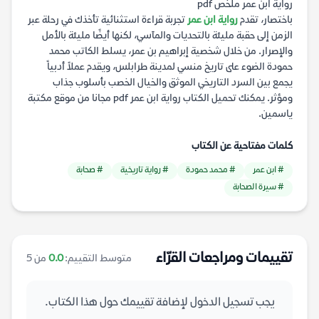
رواية ابن عمر ملخص pdf
باختصار، تقدم
رواية ابن عمر
تجربة قراءة استثنائية تأخذك في رحلة عبر
الزمن إلى حقبة مليئة بالتحديات والمآسي، لكنها أيضًا مليئة بالأمل
والإصرار. من خلال شخصية إبراهيم بن عمر، يسلط الكاتب محمد
حمودة الضوء على تاريخ منسي لمدينة طرابلس، ويقدم عملاً أدبياً
يجمع بين السرد التاريخي الموثق والخيال الخصب بأسلوب جذاب
ومؤثر. يمكنك تحميل الكتاب رواية ابن عمر pdf مجانا من موقع مكتبة
ياسمين.
كلمات مفتاحية عن الكتاب
# ابن عمر
# محمد حمودة
# رواية تاريخية
# صحابة
# سيرة الصحابة
تقييمات ومراجعات القرّاء
متوسط التقييم:
0.0
من 5
يجب تسجيل الدخول لإضافة تقييمك حول هذا الكتاب.