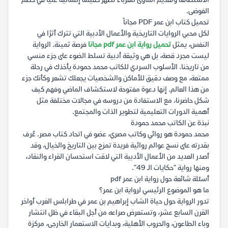
الاستضافة وتقديم المأوى للغرباء تظهر كقيمة إنسانية عليا في خضم
الفوضى.
تحميل كتاب ابن عمر PDF مجاناً
لكل محبي الروايات التاريخية والأعمال الأدبية التي تترك أثرًا في
النفس، يمثل
تحميل رواية ابن عمر pdf مجانا
فرصة ثمينة. الرواية
ليست مجرد قصة، بل هي وثيقة أدبية تسلط الضوء على جزء منسي
من تاريخنا. الأسلوب السردي للكاتب محمد حمودة يأخذك في رحلة
ممتعة، مع وصف دقيق للأماكن والشخصيات يجعلك تشعر وكأنك جزء
من هذا العالم. إنها دعوة مفتوحة لاستكشاف الماضي وفهم كيف
شكل حاضرنا، مع الاستفادة من دروسه في مجالات مختلفة مثل
أهمية الدورات التعليمية لتطوير الذات والمجتمع.
نبذة عن الكاتب محمد حمودة
محمد حمودة هو روائي وكاتب مصري، عضو في اتحاد كتاب مصر. عُرف
بقدرته على نسج عوالم روائية فريدة تمزج بين التاريخ والخيال، وقد
أصدر العديد من الأعمال الأدبية التي لاقت استحسان القراء والنقاد،
ومنها رواية "حكايات الـ 49".
أسئلة شائعة حول رواية ابن عمر pdf
ما هو الموضوع الرئيسي لرواية ابن عمر؟
تدور الرواية حول حياة الشاب إبراهيم بن عمر في طرابلس الغرب أواخر
القرن السابع عشر، وتستعرض صراعه من أجل البقاء في ظل انتشار
وباء الطاعون، والحروب الأهلية، وبدايات الاستعمار الخارجي، مركزة