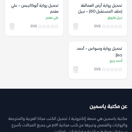
تحميل رواية أرض العمالقة
تحميل رواية أبوكاليبس – علي
(ملف المستقبل 60) – نبيل
مغنم
فاروق
نبيل فاروق
علي مغنم
(0.0)
(0.0)
تحميل رواية وسواس – أحمد
ربيع
أحمد ربيع
(0.0)
عن مكتبة ياسمين
مكتبة ياسمين هي منصة إلكترونية لـ تحميل الكتب مجانا العربية والمترجمة
والروايات والقصص وغيرها من كتب مجانية pdf فى جميع المجالات بأسرع
سيرفرات وروابط مباشرة و قراءة كتب اونلاين.