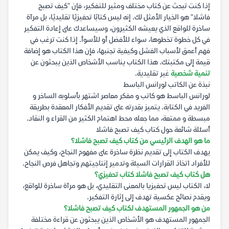
إذا كنت تبحث عن كتاب مختلف ومثير للتفكير، فإن "كيف تصبح
فاشلا" هو الخيار الأمثل لك. إنه ليس كتابًا تحفيزيًا تقليديًا، بل مرآة
ساخرة للواقع الذي يعيشه الكثيرون، وسيساعدك على إعادة التفكير
في كل خطوة تخطوها، سواء للأفضل أو للأسوأ. إذا كنت ترغب في
فهم أعمق لأسباب الفشل وكيفية تجنبها، فإن هذا الكتاب هو إضافة
قيمة إلى مكتبتك. هذا الكتاب يناسب الأشخاص الذين يبحثون عن
تنمية شخصية
غير تقليدية.
نبذة عن الكاتب لورانس الباسط
لورانس الباسط هو كاتب و مفكر معاصر اشتهر بأسلوبه الساخر و
الفريد في الكتابة. يتميز بقدرته على تقديم الأفكار المعقدة بطريقة
مبسطة و ممتعة، مما جعله محط اهتمام الكثير من القراء و النقاد.
أسئلة شائعة حول كتاب كيف تصبح فاشلا
ما هو الهدف الرئيسي من كتاب كيف تصبح فاشلا؟
يهدف الكتاب إلى تقديم نظرة ساخرة على مفهوم النجاح، وكيف يمكن
للأفراد اتخاذ القرارات السيئة وتدمير إنتاجيتهم وتجاهل فرص النجاح.
هل كتاب كيف تصبح فاشلا كتاب تحفيزي؟
لا، الكتاب ليس تحفيزيا بالمعنى التقليدي، بل هو مرآة ساخرة للواقع،
ويقدم نصائح عكسية تهدف إلى إثارة التفكير.
من هو الجمهور المستهدف لكتاب كيف تصبح فاشلا؟
الجمهور المستهدف هو الأشخاص الذين يبحثون عن قراءة مختلفة