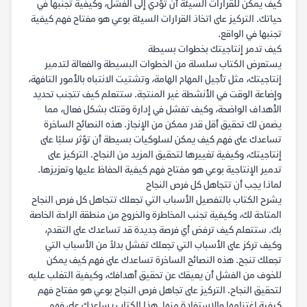
كيف يمكن للقرارات السيئة أن تؤدي إلى الفشل، وكيفية تجنبها في
حياتك. التركيز على اتخاذ القرارات السيئة بوعي هو مفتاح فهم كيفية
تجنبها في الواقع.
كيف تدمر إنتاجيتك بخطوات بسيطة
يستعرض الكتاب سلسلة من الخطوات البسيطة والفعالة لتدمير
إنتاجيتك، مثل تأجيل المهام الهامة، وتشتيت الانتباه بالأمور التافهة،
وإضاعة الوقت في الأنشطة غير المنتجة. ستتعلم كيف تتجنب تحديد
الأهداف الواضحة، وكيف تفشل في إدارة وقتك بشكل فعال، مما
يضمن لك تحقيق أقل قدر ممكن من الإنجاز. هذه النصائح الساخرة
تساعدك على فهم كيف يمكن لسلوكيات بسيطة أن تؤثر سلبًا على
إنتاجيتك، وكيفية تغييرها لتحقيق المزيد من النجاح. التركيز على
تدمير الإنتاجية بوعي هو مفتاح فهم كيفية الحفاظ عليها وتعزيزها.
لماذا يجب أن تتجاهل كل فرص النجاح
يشرح الكتاب بالتفصيل الأسباب التي تجعلك تتجاهل كل فرص النجاح
المتاحة لك، وكيفية تجنب المخاطرة والخروج من منطقة الراحة الخاصة
بك. ستتعلم كيف ترفض أي فرصة جديدة قد تساعدك على التقدم،
وكيف تركز على الأسباب التي تجعلك تفشل بدلاً من الأسباب التي
تجعلك تنجح. هذه النصائح الساخرة تساعدك على فهم كيف يمكن
للخوف من الفشل أن يعيقك عن تحقيق أهدافك، وكيفية التغلب عليه
لتحقيق النجاح. التركيز على تجاهل فرص النجاح بوعي هو مفتاح فهم
كيفية اغتنامها والاستفادة منها. هذا الكتاب يساعدك على فهم