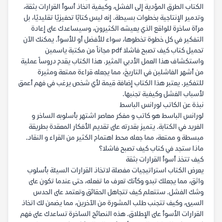
الكتاب الطرق المؤدية إلى الفشل، وكيفية اتخاذ أسوأ القرارات بثقة،
وتدمير الإنتاجية بخطوات بسيطة. إنه ليس كتابًا تحفيزيًا تقليديًا، بل
مرآة ساخرة للواقع الذي يعيشه الكثيرون، وسيساعدك على إعادة
التفكير في كل خطوة تخطوها، سواء للأفضل أو للأسوأ. يمكنك الآن
تحميل كتاب كيف تصبح فاشلا pdf مجاناً من مكتبة ياسمين
واستكشاف هذا العمل الأدبي المثير. هذا الكتاب يقدم دروساً عملية
من أشهر الفاشلين في التاريخ، مما يجعله قراءة ممتعة ومثيرة
للتفكير. يعتبر هذا الكتاب إضافة قيمة لأي شخص يرغب في فهم أعمق
لأسباب الفشل وكيفية تجنبها.
نبذة عن الكاتب لورانس الباسط
لورانس الباسط هو كاتب و مفكر معاصر اشتهر بأسلوبه الساخر و
الفريد في الكتابة. يتميز بقدرته على تقديم الأفكار المعقدة بطريقة
مبسطة و ممتعة، مما جعله محط اهتمام الكثير من القراء و النقاد.
ماذا ستجد في كتاب كيف تصبح فاشلا؟
كيف تتخذ أسوأ القرارات بثقة
يعرض الكتاب استراتيجيات مفصلة لاتخاذ القرارات السيئة بأسلوب
واثق، مما يجعلك تبدو وكأنك تعرف ما تفعله، حتى عندما تكون على
وشك الفشل. ستتعلم كيف تتجاهل الحقائق وتعتمد على الحدس
السيئ، وكيف تتجنب طلب المشورة من الآخرين، مما يضمن لك اتخاذ
القرارات الأسوأ على الإطلاق. هذه النصائح الساخرة تساعدك على فهم