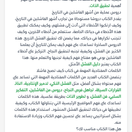
أهمية
تحقيق الذات
.
دروس عملية من أشهر الفاشلين في التاريخ
يقدم الكتاب دروسًا مستوحاة من تجارب أشهر الفاشلين في التاريخ،
وكيف ارتكبوا الأخطاء التي أدت إلى فشلهم، وكيف يمكنك تطبيق
هذه الأخطاء في حياتك الخاصة. ستتعلم من أخطاء الآخرين، وكيف
تتجنب تكرارها في حياتك، مما يضمن لك تحقيق الفشل الذريع. هذه
الدروس الساخرة تساعدك على فهم كيف يمكن للتاريخ أن يعلمنا
الكثير عن الفشل، وكيفية تجنبه لتحقيق النجاح. التركيز على أخطاء
الفاشلين بوعي هو مفتاح فهم كيفية تجنبها والتعلم منها. هذا
الكتاب يعتبر
دليل الفشل
الأمثل.
الكلمات المفتاحية المهمة في كتاب كيف تصبح فاشلا
يتضمن الكتاب العديد من الكلمات المفتاحية المهمة التي تساعد على
فهم محتواه بشكل أفضل، مثل
الفشل الذكي
،
تدمير الإنتاجية
،
اتخاذ
القرارات السيئة
،
تجاهل فرص النجاح
،
دروس من الفاشلين
،
التفكير
السلبي
،
فن الفشل
، و
تطوير الذات
بطريقة عكسية. هذه الكلمات
تساعدك على فهم المواضيع الرئيسية التي يتناولها الكتاب، وكيفية
تطبيقها في حياتك لتحقيق الفشل المنشود. استخدام هذه الكلمات
بشكل استراتيجي يساعد على تحسين فهم الكتاب وزيادة الاستفادة
منه.
هل هذا الكتاب مناسب لك؟