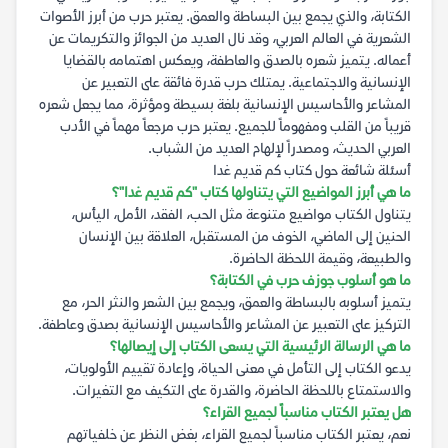
الكتابة، والذي يجمع بين البساطة والعمق. يعتبر حرب من أبرز الأصوات
الشعرية في العالم العربي، وقد نال العديد من الجوائز والتكريمات عن
أعماله. يتميز شعره بالصدق والعاطفة، ويعكس اهتمامه بالقضايا
الإنسانية والاجتماعية. يمتلك حرب قدرة فائقة على التعبير عن
المشاعر والأحاسيس الإنسانية بلغة بسيطة ومؤثرة، مما يجعل شعره
قريباً من القلب ومفهوماً للجميع. يعتبر حرب مرجعاً مهماً في الأدب
العربي الحديث، ومصدراً لإلهام العديد من الشباب.
أسئلة شائعة حول كتاب كم قديم غدا
ما هي أبرز المواضيع التي يتناولها كتاب "كم قديم غدا"؟
يتناول الكتاب مواضيع متنوعة مثل الحب، الفقد، الأمل، اليأس،
الحنين إلى الماضي، الخوف من المستقبل، العلاقة بين الإنسان
والطبيعة، وقيمة اللحظة الحاضرة.
ما هو أسلوب جوزف حرب في الكتابة؟
يتميز أسلوبه بالبساطة والعمق، ويجمع بين الشعر والنثر الحر، مع
التركيز على التعبير عن المشاعر والأحاسيس الإنسانية بصدق وعاطفة.
ما هي الرسالة الرئيسية التي يسعى الكتاب إلى إيصالها؟
يدعو الكتاب إلى التأمل في معنى الحياة، وإعادة تقييم الأولويات،
والاستمتاع باللحظة الحاضرة، والقدرة على التكيف مع التغيرات.
هل يعتبر الكتاب مناسباً لجميع القراء؟
نعم، يعتبر الكتاب مناسباً لجميع القراء، بغض النظر عن خلفياتهم