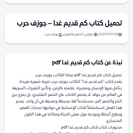
تحميل كتاب كم قديم غدا – جوزف حرب
2025/07/08
دواوين الشعر والفنون
جوزف حرب
نبذة عن كتاب كم قديم غدا pdf
تحميل كتاب كم قديم غدا pdf مجانا للكاتب جوزف حرب
يقدم كتاب "كم قديم غدا" للكاتب جوزف حرب تجربة شعرية فريدة،
يتأمل فيها الإنسان ومصيره، علاقته بالزمن، وتأثير التغيرات السريعة
في العالم من حوله. لا يقتصر الكتاب على الشعر التقليدي، بل يمزج بين
النثر والشعر الحر، مستخدماً لغة بسيطة وعميقة في آن واحد. يعتبر
هذا العمل استكشافاً للذات الإنسانية في مواجهة تحديات العصر،
ويطرح أسئلة وجودية حول معنى الحياة ومكاننا في هذا الكون
المتسارع.
محتويات كتاب كتاب كم قديم غدا pdf