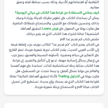
الثقافية أو اهتماماتهم الأدبية، وذلك بسبب بساطة لغته وعمق
معانيه.
كيف يمكنني الاستفادة من قراءة هذا الكتاب في حياتي اليومية؟
يمكن أن يساعدك الكتاب على تطوير نظرتك للحياة، وزيادة وعيك
بذاتك، وتحسين علاقاتك مع الآخرين، والاستمتاع بلحظاتك الحاضرة.
هل فكرت يومًا في الحصول على
قرض Loans
لتحقيق أهدافك
الشخصية؟ تمامًا كشراء هذا الكتاب الذي قد يغير حياتك.
ملخص كتاب كم قديم غدا pdf
في الختام، يعتبر كتاب "كم قديم غدا" للكاتب جوزف حرب إضافة قيمة
إلى الأدب العربي الحديث. يقدم الكتاب تجربة شعرية فريدة، تحفز القارئ
على التفكير في حياته ومصيره. بأسلوبه البسيط والعميق، ينجح حرب
في إيصال رسائل إنسانية مهمة، تدعو إلى التأمل والتغيير. إن قراءة
هذا الكتاب بمثابة رحلة استكشافية للذات، تساعدنا على فهم أنفسنا
والعالم من حولنا بشكل أفضل. و بينما نتحدث عن المستقبل، هل
فكرت يومًا في
التداول Trading
كأداة لتحقيق أهدافك المالية؟ تمامًا
كقراءة هذا الكتاب الذي قد يمنحك رؤى جديدة. تستطيع الان تحميل
الكتاب مجانا pdf و الاستمتاع برحلة شعرية فريدة.