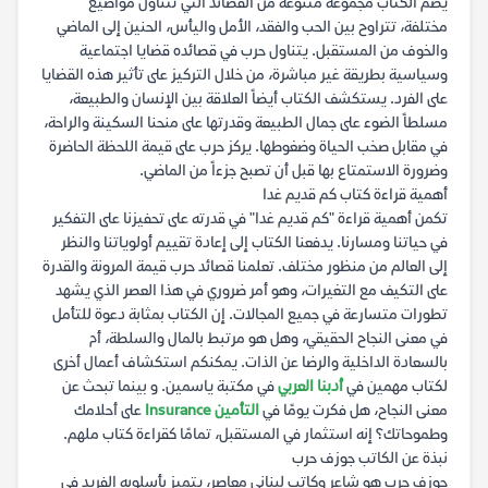
يضم الكتاب مجموعة متنوعة من القصائد التي تتناول مواضيع
مختلفة، تتراوح بين الحب والفقد، الأمل واليأس، الحنين إلى الماضي
والخوف من المستقبل. يتناول حرب في قصائده قضايا اجتماعية
وسياسية بطريقة غير مباشرة، من خلال التركيز على تأثير هذه القضايا
على الفرد. يستكشف الكتاب أيضاً العلاقة بين الإنسان والطبيعة،
مسلطاً الضوء على جمال الطبيعة وقدرتها على منحنا السكينة والراحة،
في مقابل صخب الحياة وضغوطها. يركز حرب على قيمة اللحظة الحاضرة
وضرورة الاستمتاع بها قبل أن تصبح جزءاً من الماضي.
أهمية قراءة كتاب كم قديم غدا
تكمن أهمية قراءة "كم قديم غدا" في قدرته على تحفيزنا على التفكير
في حياتنا ومسارنا. يدفعنا الكتاب إلى إعادة تقييم أولوياتنا والنظر
إلى العالم من منظور مختلف. تعلمنا قصائد حرب قيمة المرونة والقدرة
على التكيف مع التغيرات، وهو أمر ضروري في هذا العصر الذي يشهد
تطورات متسارعة في جميع المجالات. إن الكتاب بمثابة دعوة للتأمل
في معنى النجاح الحقيقي، وهل هو مرتبط بالمال والسلطة، أم
بالسعادة الداخلية والرضا عن الذات. يمكنكم استكشاف أعمال أخرى
لكتاب مهمين في
أدبنا العربي
في مكتبة ياسمين. و بينما تبحث عن
معنى النجاح، هل فكرت يومًا في
التأمين Insurance
على أحلامك
وطموحاتك؟ إنه استثمار في المستقبل، تمامًا كقراءة كتاب ملهم.
نبذة عن الكاتب جوزف حرب
جوزف حرب هو شاعر وكاتب لبناني معاصر، يتميز بأسلوبه الفريد في