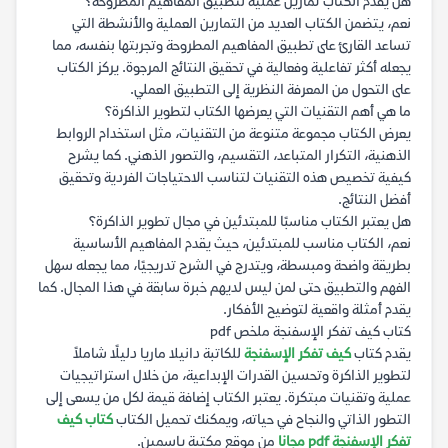
هل يقدم الكتاب تمارين عملية لتطبيق المفاهيم المطروحة؟
نعم، يتضمن الكتاب العديد من التمارين العملية والأنشطة التي
تساعد القارئ على تطبيق المفاهيم المطروحة وتجربتها بنفسه، مما
يجعله أكثر تفاعلية وفعالية في تحقيق النتائج المرجوة. يركز الكتاب
على التحول من المعرفة النظرية إلى التطبيق العملي.
ما هي أهم التقنيات التي يعرضها الكتاب لتطوير الذاكرة؟
يعرض الكتاب مجموعة متنوعة من التقنيات، مثل استخدام الروابط
الذهنية، التكرار المتباعد، التقسيم، والتصور الذهني. كما يشرح
كيفية تخصيص هذه التقنيات لتناسب الاحتياجات الفردية وتحقيق
أفضل النتائج.
هل يعتبر الكتاب مناسبًا للمبتدئين في مجال تطوير الذاكرة؟
نعم، الكتاب مناسب للمبتدئين، حيث يقدم المفاهيم الأساسية
بطريقة واضحة ومبسطة، ويتدرج في الشرح تدريجيًا، مما يجعله سهل
الفهم والتطبيق حتى لمن ليس لديهم خبرة سابقة في هذا المجال. كما
يقدم أمثلة واقعية لتوضيح الأفكار.
كتاب كيف تفكر الإسفنجة ملخص pdf
يقدم كتاب
كيف تفكر الإسفنجة
للكاتبة دانيلا ماريا دليلًا شاملاً
لتطوير الذاكرة وتحسين القدرات الإبداعية، من خلال استراتيجيات
عملية وتقنيات مبتكرة. يعتبر الكتاب إضافة قيمة لكل من يسعى إلى
التطور الذاتي والنجاح في حياته، ويمكنك تحميل الكتاب
كتاب كيف
تفكر الإسفنجة pdf مجانا
من موقع مكتبة ياسمين.