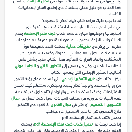
وتطبيقها في مختلف جوانب حياتك، سواء في
مجال الدراسة
أو العمل.
هذا الكتاب هو دليل عملي يساعدك على إطلاق العنان لإمكانياتك
الكامنة.
لماذا يجب عليك قراءة كتاب كيف تفكر الإسفنجة؟
في عالم اليوم، حيث المعلومة متاحة بكثرة، تصبح القدرة على
استيعابها وتوظيفها مهارة حاسمة. كتاب
كيف تفكر الإسفنجة
يقدم
لك الأدوات اللازمة لتحقيق ذلك. فهو لا يقتصر على تقديم معلومات
نظرية، بل يركز على
تطبيقات عملية
يمكنك البدء بتنفيذها فورًا.
ستتعلم كيف تحول المعلومات إلى معرفة، وكيف تستخدمها لحل
المشكلات واتخاذ القرارات الصائبة. هذا الكتاب مفيد بشكل خاص
للطلاب، الباحثين، وكل من يسعى إلى
التطور الذاتي
و
النجاح المهني
.
أساليب التفكير الإبداعي التي يقدمها الكتاب
يركز الكتاب على
طرق التفكير الإبداعي
التي تساعدك على رؤية الأمور
من زوايا مختلفة، وتوليد أفكار جديدة ومبتكرة. ستتعلم كيف تتحدى
الافتراضات، وكيف تستخدم الخيال والإلهام لإنتاج حلول غير تقليدية.
هذه المهارات ضرورية في مختلف المجالات، سواء كنت تعمل في
مجال
التسويق
،
التصميم
، أو حتى في
مجال القانون
. فالقدرة على التفكير
خارج الصندوق هي ما يميز المبدعين عن غيرهم.
تحميل كتاب كيف تفكر الإسفنجة pdf
إذا كنت تبحث عن
تحميل كتاب كيف تفكر الإسفنجة pdf
، يمكنك
العثور عليه على العديد من المنصات الرقمية. ولكن قبل ذلك، ننصحك