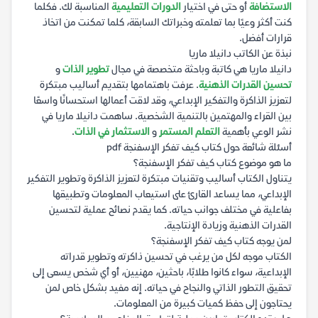
الاستضافة
أو حتى في اختيار
الدورات التعليمية
المناسبة لك. فكلما
كنت أكثر وعيًا بما تعلمته وخبراتك السابقة، كلما تمكنت من اتخاذ
قرارات أفضل.
نبذة عن الكاتب دانيلا ماريا
دانيلا ماريا هي كاتبة وباحثة متخصصة في مجال
تطوير الذات
و
تحسين القدرات الذهنية
. عرفت باهتمامها بتقديم أساليب مبتكرة
لتعزيز الذاكرة والتفكير الإبداعي، وقد لاقت أعمالها استحسانًا واسعًا
بين القراء والمهتمين بالتنمية الشخصية. ساهمت دانيلا ماريا في
نشر الوعي بأهمية
التعلم المستمر
و
الاستثمار في الذات
.
أسئلة شائعة حول كتاب كيف تفكر الإسفنجة pdf
ما هو موضوع كتاب كيف تفكر الإسفنجة؟
يتناول الكتاب أساليب وتقنيات مبتكرة لتعزيز الذاكرة وتطوير التفكير
الإبداعي، مما يساعد القارئ على استيعاب المعلومات وتطبيقها
بفاعلية في مختلف جوانب حياته. كما يقدم نصائح عملية لتحسين
القدرات الذهنية وزيادة الإنتاجية.
لمن يوجه كتاب كيف تفكر الإسفنجة؟
الكتاب موجه لكل من يرغب في تحسين ذاكرته وتطوير قدراته
الإبداعية، سواء كانوا طلابًا، باحثين، مهنيين، أو أي شخص يسعى إلى
تحقيق التطور الذاتي والنجاح في حياته. إنه مفيد بشكل خاص لمن
يحتاجون إلى حفظ كميات كبيرة من المعلومات.