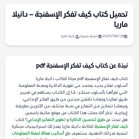
تحميل كتاب كيف تفكر الإسفنجة – دانيلا
ماريا
2025/08/26
تنمية بشرية
دانيلا ماريا
نبذة عن كتاب كيف تفكر الإسفنجة pdf
كتاب كيف تفكر الإسفنجة pdf مجانا للكاتب دانيلا ماريا
أســلوب تفكــر جديــد يعتمــد عــى تقويــة الذاكــرة وحفــظ المعلومــة
التــي تقرأهــا بأســلوب مبتكــر ، كــا إن الكتــاب يســاهم في تغييــر
طــرق تفكرنــا وجعلنــا خلاقــن مبدعــن عــن طــرق الفكــر الإبداعــي،
ويجعلنــا نتمكــن مــن التفكــر في نمــط مختلــف عــن الآخريــن بطريقــة
إيجابيــة. تذكر أنك حملت هذا الكتاب من موقع مكتبة ياسمين
هل تبحث عن
طرق لتحسين الذاكرة
و
تطوير التفكير الإبداعي
؟ كتاب
كيف تفكر الإسفنجة
للكاتبة دانيلا ماريا يقدم لك استراتيجيات مبتكرة
لتنمية قدراتك الذهنية. ستتعرف على
أساليب فعالة لحفظ المعلومات