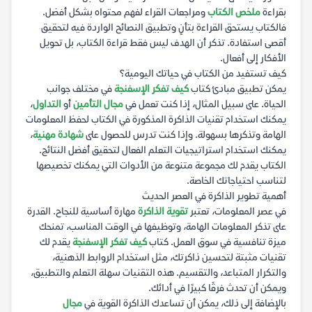
بقراءة
ملخص الكتاب
ومراجعات القراء لفهم محتواه بشكل أفضل.
فالكتاب يستحق القراءة بتأنٍ وتطبيق النصائح الواردة فيه لتحقيق
أقصى استفادة. تذكر أن الهدف ليس فقط قراءة الكتاب، بل تحويل
الأفكار إلى أفعال.
كيف تستفيد من الكتاب في حياتك اليومية؟
يمكن تطبيق مبادئ كتاب
كيف تفكر الإسفنجة
في مختلف جوانب
الحياة. على سبيل المثال، إذا كنت تعمل في
مجال التأمين
أو
التداول
،
يمكنك استخدام تقنيات الذاكرة المذكورة في الكتاب لحفظ المعلومات
الهامة وتذكرها بسهولة. وإذا كنت تدرس للحصول على
شهادة مهنية
،
يمكنك استخدام استراتيجيات التعلم الفعال لتحقيق أفضل النتائج.
الكتاب يقدم لك مجموعة متنوعة من الأدوات التي يمكنك تخصيصها
لتناسب احتياجاتك الخاصة.
أهمية تطوير الذاكرة في العصر الحديث
في عصر المعلومات، تعتبر
تقوية الذاكرة
مهارة أساسية للنجاح. القدرة
على تذكر المعلومات الهامة، وتوظيفها في الوقت المناسب، تمنحك
ميزة تنافسية في سوق العمل. كتاب
كيف تفكر الإسفنجة
يقدم لك
تقنيات مثبتة لتحسين ذاكرتك، مثل استخدام الروابط الذهنية،
والتكرار المتباعد، والتقسيم. هذه التقنيات سهلة التعلم والتطبيق،
ويمكن أن تحدث فرقًا كبيرًا في أدائك.
بالإضافة إلى ذلك، يمكن أن تساعدك الذاكرة القوية في
مجال