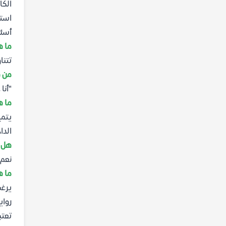
الكا
استخ
أسئل
ما ه
تتنا
من ه
"أنا
ما ه
يتمي
الدا
هل ر
نعم،
ما ه
يرغب
رواي
تعتب