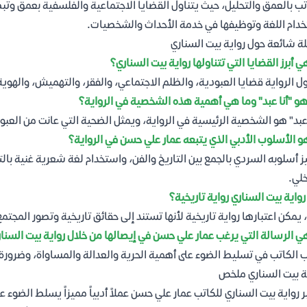
تب بالعمق والتحليل، حيث يتناول القضايا الاجتماعية والفلسفية بعمق وتب
دام اللغة وتوظيفها في خدمة الأحداث والشخصيات.
ة شائعة حول رواية بيت السناري
ي أبرز القضايا التي تتناولها رواية بيت السناري؟
ول الرواية قضايا العبودية، والظلم الاجتماعي، والفقر، والتهميش، والهوية
و "أنا عبد" وما هي أهمية هذه الشخصية في الرواية؟
 عبد" هو الشخصية الرئيسية في الرواية، ويمثل الضحية التي عانت من العبود
و الأسلوب الأدبي الذي يتبعه عمار علي حسن في الرواية؟
ز أسلوبه السردي بالجمع بين التاريخ والفن، واستخدام لغة شعرية غنية با
خلي.
واية بيت السناري رواية تاريخية؟
 يمكن اعتبارها رواية تاريخية لأنها تستند إلى حقائق تاريخية وتصور المجت
ي الرسالة التي يرغب عمار علي حسن في إيصالها من خلال رواية بيت السنا
 الكاتب في تسليط الضوء على أهمية الحرية والعدالة والمساواة، وضرورة
ة بيت السناري ملخص
ر رواية بيت السناري للكاتب عمار علي حسن عملاً أدبياً مميزاً يسلط الضو