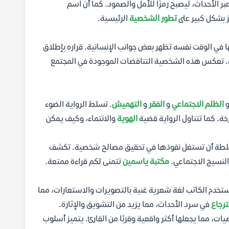
ر الأحداث، ليصبح رمزًا للأمل والصمود. كما أن اسم
ز بشكل كبير على
تطور الشخصية
الرئيسية.
 في الوقت نفسه تظهر بعض جوانب الإنسانية. قراره بإطلاق
لاقية. تعكس هذه الشخصية التناقضات الموجودة في المجتمع
الظلم الاجتماعي
و
الفقر
و
التهميش
. تسلط الرواية الضوء
ة. كما تتناول الرواية قضية
الهوية
والانتماء، وكيف يمكن
لطة أن تستغل نفوذها في تحقيق مصالح شخصية. تكشف
النسيج الاجتماعي.
مكتبة ياسمين
تتمنى لكم قراءة ممتعة.
ستخدم الكاتب لغة شعرية غنية بالتصويرات والاستعارات، مما
ترجاع
في سرد الأحداث، مما يزيد من التشويق والإثارة.
، مما يجعلها أكثر واقعية وقربًا من القارئ. يتميز أسلوب