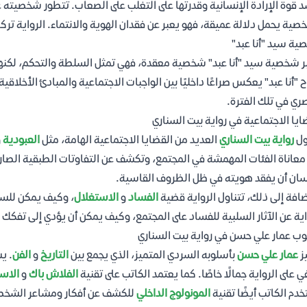
 قوة الإرادة الإنسانية وقدرتها على التغلب على الصعاب. تتطور شخصيته عب
صية يحمل دلالة عميقة، فهو يعبر عن فقدان الهوية والانتماء. الرواية ترك
ة سيد "أنا عبد"
ر شخصية سيد "أنا عبد" شخصية معقدة، فهي تمثل السلطة والتحكم، لكنها
 "أنا عبد" يعكس صراعًا داخليًا بين الواجبات الاجتماعية والمبادئ الأخ
ري في تلك الفترة.
ايا الاجتماعية في رواية بيت السناري
ول
رواية بيت السناري
العديد من القضايا الاجتماعية الهامة، مثل
العبودية
و
معاناة الفئات المهمشة في المجتمع، وتكشف عن التفاوتات الطبقية الصارخ
سان أن يفقد هويته في ظل الظروف القاسية.
ضافة إلى ذلك، تتناول الرواية قضية
الفساد
و
الاستغلال
، وكيف يمكن للس
اية عن الآثار السلبية للفساد على المجتمع، وكيف يمكن أن يؤدي إلى تفكك 
ب عمار علي حسن في رواية بيت السناري
ز
عمار علي حسن
بأسلوبه السردي المتميز، الذي يجمع بين
التاريخ
و
الفن
. ي
 على الرواية جمالًا خاصًا. كما يعتمد الكاتب على تقنية
الفلاش باك
و
الاس
دم الكاتب أيضًا تقنية
المونولوج الداخلي
للكشف عن أفكار ومشاعر الشخصيات