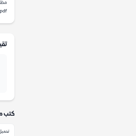
مظلم
pdf مجانا على موقعنا.
تقي
كتب م
تحميل 