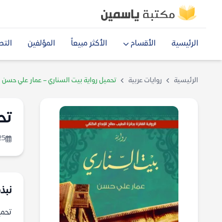
الرئيسية
الأقسام
الأكثر مبيعاً
المؤلفين
التص
الرئيسية
روايات عربية
تحميل رواية بيت السناري – عمار علي حسن
تح
25
نبذة
تحميل رو