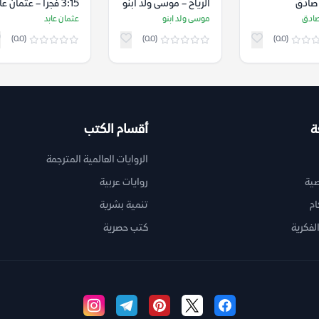
صادق
الرياح – موسى ولد ابنو
3:15 فجرا – عثمان عابد
ادق
موسى ولد ابنو
عثمان عابد
(0.0)
(0.0)
(0.0)
ة
أقسام الكتب
الروايات العالمية المترجمة
ية
روايات عربية
ام
تنمية بشرية
لفكرية
كتب حصرية