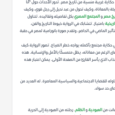
حكاية غريبة منسية من تاريخ مصر. تدور الأحداث حول "أنا
يئة بالمعاناة، وكيف تحول من عبد نحيل إلى رجل قوي، وكيف
يخ مصر
و
المجتمع المصري
بكل تفاصيله وتقاليده. تتناول
اريخية
بامتياز. تتشابك في الرواية خيوط التاريخ والفن،
لتأثير الماضي في الحاضر، وتقدم صورة بانورامية لمصر في حقبة
حكاية مجتمع بأكمله يواجه خطر الضياع. تصور الرواية كيف
ى الرغم من معاناته، يظل متمسكًا بالأمل والإنسانية. هذه
جذاب الذي يأسر القارئ من الصفحة الأولى. يمكن اعتبار هذه
وله للقضايا الاجتماعية والسياسية المعاصرة. له العديد من
على حد سواء.
عانت من
العبودية
و
الظلم
. رحلته من العبودية إلى الحرية