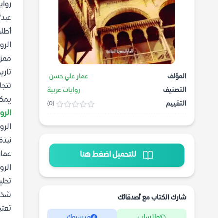
رواي
عبد"
أطلق
الرو
ممزو
تاري
المؤلف
عمار علي حسن
تتجا
التصنيف
روايات عربية
يمكن
التقييم
(0)
الرو
الرو
نبذة
عمار
للتحميل اضغط هنا
الرو
تحلي
شخصي
شارك الكتاب مع أصدقائك
تعتب
واتساب
فيسبوك