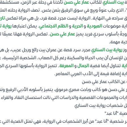
ة
بيت السناري
للكاتب
عمار علي حسن
تأخذنا في رحلة عبر الزمن، مستكشفةً 
، الذي جلب عنوةً وبيِع في سوق الرقيق بثمن بخس. تصف الرواية رحلته المل
 سراحه في النهاية. الرواية ليست مجرد قصة فرد، بل هي مرآة تعكس
تار
اية موضوعات
العبودية
و
الحرية
و
الظلم الاجتماعي
. يمكن اعتبارها
رواية ت
جةً بأسلوب سردي فريد يميز
عمار علي حسن
. تعكس الرواية فهمًا عميقًا 
خية مهمة.
وز
رواية بيت السناري
مجرد سرد قصة عن عمران بيت رائع ورجل عجيب، بل هي 
 للإنسان أن يحب الحياة والسكينة رغم كل الصعاب. الشخصية الرئيسية، عل
اية
تتناول أيضا قضية
الجمال
و
المعرفة
. تتميز الرواية بأسلوبها السردي ال
اية إضافة قيمة إلى الأدب العربي المعاصر.
 عن الكاتب عمار علي حسن
 علي حسن هو كاتب وباحث مصري مرموق، يتميز بأسلوبه الأدبي الرفيع وتنا
ايات والمجموعات القصصية والدراسات التي نالت استحسان النقاد والقراء 
ل شخصيات رواية بيت السناري
ة "أنا عبد"
ر شخصية "أنا عبد" من أبرز الشخصيات في الرواية، فهي تمثل الضحية التي 