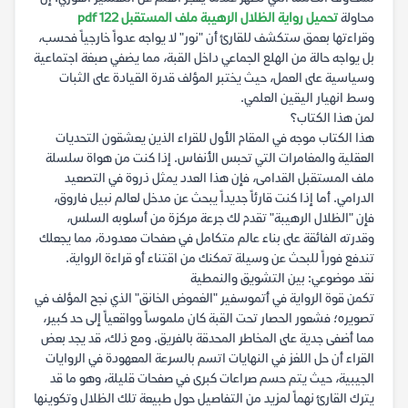
محاولة
تحميل رواية الظلال الرهيبة ملف المستقبل 122 pdf
وقراءتها بعمق ستكشف للقارئ أن "نور" لا يواجه عدواً خارجياً فحسب،
بل يواجه حالة من الهلع الجماعي داخل القبة، مما يضفي صبغة اجتماعية
وسياسية على العمل، حيث يختبر المؤلف قدرة القيادة على الثبات
وسط انهيار اليقين العلمي.
لمن هذا الكتاب؟
هذا الكتاب موجه في المقام الأول للقراء الذين يعشقون التحديات
العقلية والمغامرات التي تحبس الأنفاس. إذا كنت من هواة سلسلة
ملف المستقبل القدامى، فإن هذا العدد يمثل ذروة في التصعيد
الدرامي. أما إذا كنت قارئاً جديداً يبحث عن مدخل لعالم نبيل فاروق،
فإن "الظلال الرهيبة" تقدم لك جرعة مركزة من أسلوبه السلس،
وقدرته الفائقة على بناء عالم متكامل في صفحات معدودة، مما يجعلك
تندفع فوراً للبحث عن وسيلة تمكنك من اقتناء أو قراءة الرواية.
نقد موضوعي: بين التشويق والنمطية
تكمن قوة الرواية في أتموسفير "الغموض الخانق" الذي نجح المؤلف في
تصويره؛ فشعور الحصار تحت القبة كان ملموساً وواقعياً إلى حد كبير،
مما أضفى جدية على المخاطر المحدقة بالفريق. ومع ذلك، قد يجد بعض
القراء أن حل اللغز في النهايات اتسم بالسرعة المعهودة في الروايات
الجيبية، حيث يتم حسم صراعات كبرى في صفحات قليلة، وهو ما قد
يترك القارئ نهماً لمزيد من التفاصيل حول طبيعة تلك الظلال وتكوينها