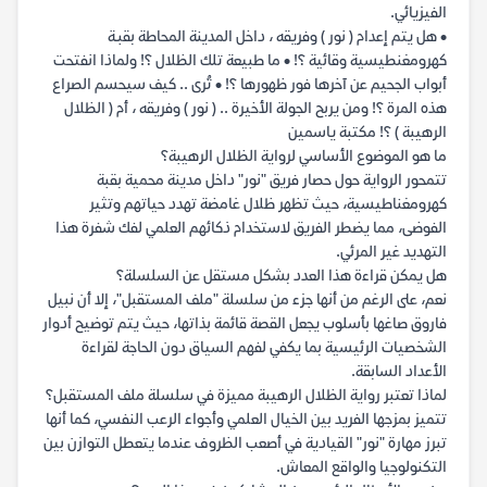
الفيزيائي.
• هل يتم إعدام ( نور ) وفريقه ، داخل المدينة المحاطة بقبـة
كهرومغنطيسية وقائية ؟! • ما طبيعة تلك الظلال ؟! ولماذا انفتحت
أبواب الجحيم عن آخرها فور ظهورها ؟! • تُرى .. كيف سيحسم الصراع
هذه المرة ؟! ومن يربح الجولة الأخيرة .. ( نور ) وفريقه ، أم ( الظلال
الرهيبة ) ؟! مكتبة ياسمين
ما هو الموضوع الأساسي لرواية الظلال الرهيبة؟
تتمحور الرواية حول حصار فريق "نور" داخل مدينة محمية بقبة
كهرومغناطيسية، حيث تظهر ظلال غامضة تهدد حياتهم وتثير
الفوضى، مما يضطر الفريق لاستخدام ذكائهم العلمي لفك شفرة هذا
التهديد غير المرئي.
هل يمكن قراءة هذا العدد بشكل مستقل عن السلسلة؟
نعم، على الرغم من أنها جزء من سلسلة "ملف المستقبل"، إلا أن نبيل
فاروق صاغها بأسلوب يجعل القصة قائمة بذاتها، حيث يتم توضيح أدوار
الشخصيات الرئيسية بما يكفي لفهم السياق دون الحاجة لقراءة
الأعداد السابقة.
لماذا تعتبر رواية الظلال الرهيبة مميزة في سلسلة ملف المستقبل؟
تتميز بمزجها الفريد بين الخيال العلمي وأجواء الرعب النفسي، كما أنها
تبرز مهارة "نور" القيادية في أصعب الظروف عندما يتعطل التوازن بين
التكنولوجيا والواقع المعاش.