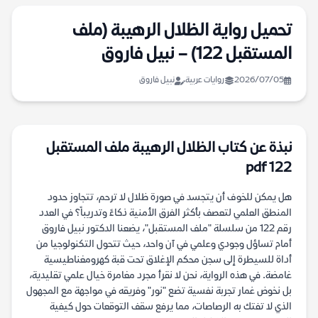
تحميل رواية الظلال الرهيبة (ملف
المستقبل 122) – نبيل فاروق
2026/07/05
روايات عربية
نبيل فاروق
نبذة عن كتاب الظلال الرهيبة ملف المستقبل
122 pdf
هل يمكن للخوف أن يتجسد في صورة ظلال لا ترحم، تتجاوز حدود
المنطق العلمي لتعصف بأكثر الفرق الأمنية ذكاءً وتدريباً؟ في العدد
رقم 122 من سلسلة "ملف المستقبل"، يضعنا الدكتور نبيل فاروق
أمام تساؤل وجودي وعلمي في آن واحد، حيث تتحول التكنولوجيا من
أداة للسيطرة إلى سجن محكم الإغلاق تحت قبة كهرومغناطيسية
غامضة. في هذه الرواية، نحن لا نقرأ مجرد مغامرة خيال علمي تقليدية،
بل نخوض غمار تجربة نفسية تضع "نور" وفريقه في مواجهة مع المجهول
الذي لا تفتك به الرصاصات، مما يرفع سقف التوقعات حول كيفية