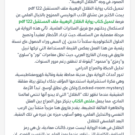
الصمود في وجه "الظلال الرهيبة".
تحميل كتاب رواية الظلال الرهيبة ملف المستقبل 122 pdf
يبحث الكثير من عشاق الأدب البوليسي الممزوج بالخيال العلمي عن
فرصة
تحميل كتاب رواية الظلال الرهيبة ملف المستقبل 122 pdf
لاستكمال رحلتهم مع فريق المخابرات العلمية. تأتي هذه الرواية في
مرحلة مفصلية من السلسلة، حيث تزداد الأخطار تعقيداً وتصبح
الحلول التكنولوجية سلاحاً ذا حدين. إن السعي وراء الحصول على نسخة
رقمية من هذا العمل يعكس القيمة المستدامة التي تركها نبيل
فاروق في وجدان القارئ العربي، حيث تظل مغامرات "نور" و"سلوى"
و"رمزي" و"محمود" أيقونة لا تنطفئ رغم مرور السنوات.
تحليل الحبكة والصراع الدرامي
تدور أحداث الرواية حول مدينة محاطة بقبة وقائية كهرومغناطيسية،
وهي فكرة استشرافية استخدمها المؤلف بذكاء ليخلق بيئة مغلقة
(Locked-room mystery) ولكن على نطاق أوسع. تبدأ الأزمة
الحقيقية عندما تظهر تلك "الظلال" التي لا يبدو أنها تنتمي لعالمنا
المادي، مما يجعل
ملخص الكتاب
يتركز حول الصراع بين العقل
والظاهرة الفائقة للطبيعة. يقدم فاروق هنا مزيجاً متقناً بين الرعب
النفسي والتحليل العلمي، وهو أسلوب ميزه عن غيره في تلك الحقبة.
البعد الفلسفي للظلال
الظلال في هذه الرواية ليست مجرد كائنات معادية، بل هي رمز
للمخاوف الكامنة التي تظهر عندما يعجز العلم عن التفسير الفوري. إن