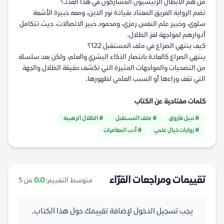
من هم الأبطال الرئيسيون المشاركون في هذا العدد؟
تضم الرواية الفريق المعتاد بقيادة نور الدين، ومعه خبيرة الأشعة
سلوى، وخبير علم النفس رمزي، ومحمود خبير الاتصالات، حيث تتكامل
أدوارهم لمواجهة لغز الظلال.
كيف ينتهي الصراع في ملف المستقبل 122؟
ينتهي الصراع كالعادة بانتصار الذكاء البشري والعلم، ولكن بعد سلسلة
من التضحيات والمواجهات المثيرة التي تكشف حقيقة الظلال والجهة
التي تقف وراءها أو السبب العلمي لظهورها.
كلمات مفتاحية عن الكتاب
# نبيل فاروق
# ملف المستقبل
# الظلال الرهيبة
# روايات خيال علمي
# أدب المغامرات
تقييمات ومراجعات القرّاء
متوسط التقييم:
0.0
من 5
يجب تسجيل الدخول لإضافة تقييمك حول هذا الكتاب.