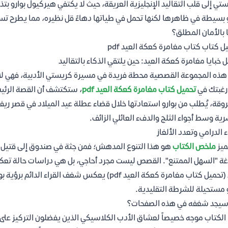
تي إلى قلب التقاليد الإنجليزية العريقة، حيث لا يكتفي هيركيول بوارو بت
 بسيطة في ظاهرها لكنها تحمل في طياتها دهاءً قل نظيره، مما يطرح تساؤل
 بالأمان المطلق؟
ل كتاب كتاب مغامرة كعكة العيد pdf
ل خبايا مغامرة كعكة العيد: حين يلتقي الذكاء بالتقاليد
هذه المجموعة القصصية محطة فريدة في مسيرة كريستي الأدبية، فهي لا تقدم
رغبتك في
تحميل كتاب مغامرة كعكة العيد pdf
، ستكتشف أن القصة الرئيس
قة، يُطلب من بوارو استعادتها خلال قضاء عطلة عيد الميلاد في قصر ريف
رية وسط أجواء الثلج والدفء العائلي الزائف.
اء الدرامي وتعدد الألغاز
ميز
ملخص الكتاب
هو هذا التنوع المدهش؛ فمن جثة في صندوق إلى قتيل يغ
ة "السهل الممتنع". القصص ليست مجرد أحاجي، بل هي دراسات حالة تعكس ا
وراء (تحميل كتاب مغامرة كعكة العيد pdf) يعكس شغ
 مستحيلة للشرطة التقليدية.
سيجد شغفه في هذه الصفحات؟
الكتاب موجه خصيصاً لعشاق الأدب الكلاسيكي الذين يفضلون التركيز على ا