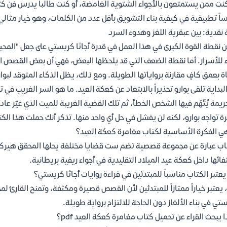
كنت ممن يستمتعون بالأجواء الشتوية الغامضة، أو كنت طالباً يدرس فن كت
اً تطبيقية في كيفية بناء التشويق بأقل عدد من الكلمات، وهو خيار مثال
 نقدية: بين عبقرية اللغز وهدوء السرد
 نقطة القوة الكبرى في هذا العمل في قدرة أجاثا كريستي على جعل "المحي
 للأسرار. أما نقطة الضعف التي قد يلحظها البعض، فهي أن بعض القصص ا
اة بعمق كافٍ مقارنة برواياتها الطويلة. ومع ذلك، يظل الذكاء المتوقد لبو
لبداية تلقى بوارو تحذيراً بالابتعاد عن كعكة العيد. ما هو السر الغريب ف
ريمة يُتّهَم فيها الشخص الخطأ، ثم تلك القضية الغريبة للميت الذي غيّر عادت
ة تواجه بوارو، لكنه لن يفشل في حل أي واحد منها. تذكر أنك حملت هذا ا
ي الفكرة الأساسية لكتاب مغامرة كعكة العيد؟
اب عبارة عن مجموعة قصصية تضم ست قضايا مختلفة يحلها المحقق هيركيول
فائها داخل كعكة عيد الميلاد التقليدية في أجواء ريفية بريطانية.
عتبر الكتاب مناسباً للمبتدئين في قراءة روايات أجاثا كريستي؟
 يعتبر خياراً ممتازاً للمبتدئين لأن القصص قصيرة ومكثفة، وتمنح القارئ
تي في بناء الألغاز دون الحاجة للالتزام برواية طويلة.
ا يبحث القراء عن تحميل كتاب مغامرة كعكة العيد pdf؟