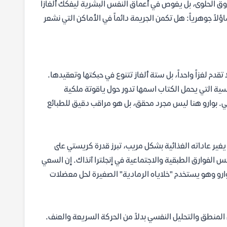
ذوق الحلوى، بل يغوص في أعماق النفس البشرية ليفكك ألغازاً
اً جوهرياً: هل تكمن الجريمة دائماً في الأماكن التي نشعر
 لغزاً واحداً، بل ستة ألغاز تتنوع في حبكتها وتعقيدها.
ية التي يحمل الكتاب اسمها تدور حول ياقوتة ملكية
ي. بوارو هنا ليس مجرد محقق، بل هو مراقب دقيق للطبائع
ير عاداته الغذائية بشكل مريب، تبرز قدرة كريستي على
لفوارق الطبقية والاجتماعية في إنجلترا آنذاك. إن السعي
ف القراء الدائم برؤية بوارو وهو يستخدم "خلاياه الرمادية" الصغيرة لحل معضلات
لمنطق والتحليل النفسي بدلاً من الحركة السريعة والعنف.