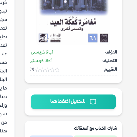
كريس
تبدو
فيها
تحمي
تحلي
تعد 
المؤلف
أجاثا كريستي
عند 
التصنيف
أجاثا كريستى
مسرو
التقييم
(0)
البش
البن
ما ي
صياغ
للتحميل اضغط هنا
تبدو
من 
شارك الكتاب مع أصدقائك
هذا 