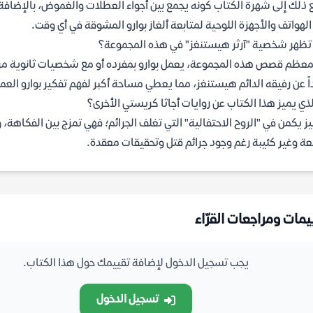
 ذلك إلى شهرة الكتاب كونه يجمع بين أجواء العطلات والغموض، بالإضافة 
الهواتف والأجهزة اللوحية لمتابعة ألغاز بوارو المشوقة في أي وقت.
ظهر شخصية "آرثر هيستنغز" في هذه المجموعة؟
عظم قصص هذه المجموعة، يعمل بوارو بمفرده أو مع شخصيات ثانوية مرتبطة
اً عن رفيقه الدائم هيستنغز، مما يعطي مساحة أكبر لفهم تفكير بوارو العم
لذي يميز هذا الكتاب عن روايات أجاثا كريستي الأخرى؟
يز يكمن في "الروح الاحتفالية" التي تغلف الجرائم؛ فهي تمزج بين الفكاهة،
ة وغير كئيبة رغم وجود جرائم قتل وتحقيقات معقدة.
يمات ومراجعات القرّاء
يجب تسجيل الدخول لإضافة تقييمك حول هذا الكتاب.
تسجيل الدخول