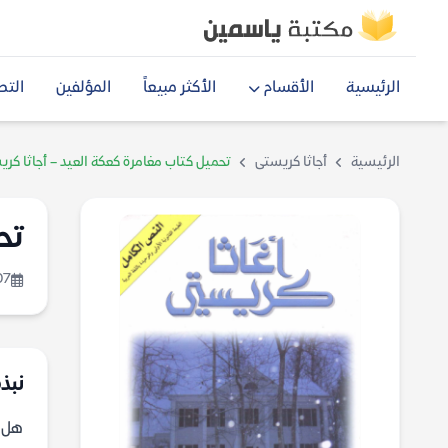
الرئيسية
الأقسام
الأكثر مبيعاً
المؤلفين
التص
الرئيسية
أجاثا كريستى
تحميل كتاب مغامرة كعكة العيد – أجاثا كر
تح
07
نبذ
هل ي