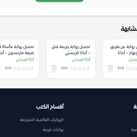
شابهة
 رواية عن طريق
تحميل رواية جريمة قتل
تحميل رواية مأساة 
بهام – أجاثا
– أجاثا كريستي
ضيعة مارسدون – أجاث
ي
كريستي
ريستي
أجاثا كريستي
أجاثا كريستي
(0.0)
(0.0)
(0.0)
ة
أقسام الكتب
الروايات العالمية المترجمة
ية
روايات عربية