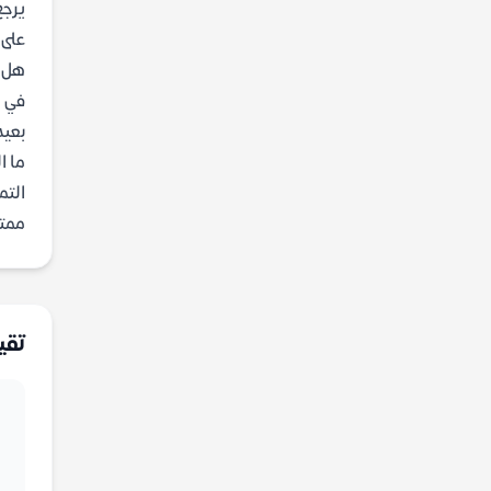
يرجع
على 
هل ت
في م
بعيد
ما ا
التم
ممتع
تقي