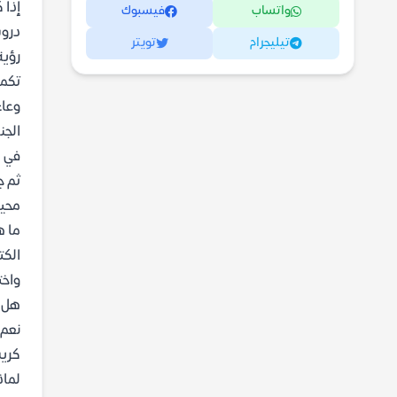
إذا 
واتساب
فيسبوك
دروس
تيليجرام
تويتر
رؤية
تكمن
وعاء
الجن
في ا
ثم ج
محير
ما ه
الكت
واخت
هل ي
نعم،
كريس
لماذ